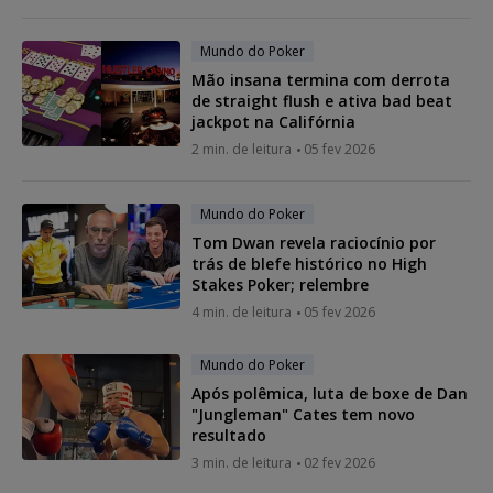
Mundo do Poker
Mão insana termina com derrota
de straight flush e ativa bad beat
jackpot na Califórnia
2 min. de leitura
05 fev 2026
Mundo do Poker
Tom Dwan revela raciocínio por
trás de blefe histórico no High
Stakes Poker; relembre
4 min. de leitura
05 fev 2026
Mundo do Poker
Após polêmica, luta de boxe de Dan
"Jungleman" Cates tem novo
resultado
3 min. de leitura
02 fev 2026