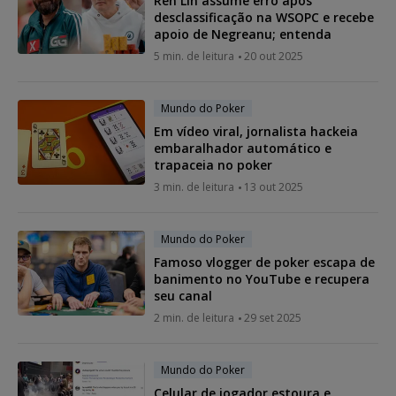
Ren Lin assume erro após
desclassificação na WSOPC e recebe
apoio de Negreanu; entenda
5 min. de leitura
20 out 2025
Mundo do Poker
Em vídeo viral, jornalista hackeia
embaralhador automático e
trapaceia no poker
3 min. de leitura
13 out 2025
Mundo do Poker
Famoso vlogger de poker escapa de
banimento no YouTube e recupera
seu canal
2 min. de leitura
29 set 2025
Mundo do Poker
Celular de jogador estoura e