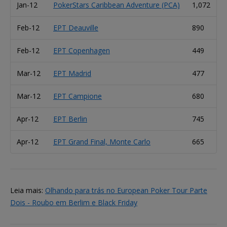
Jan-12
PokerStars Caribbean Adventure (PCA)
1,072
Feb-12
EPT Deauville
890
Feb-12
EPT Copenhagen
449
Mar-12
EPT Madrid
477
Mar-12
EPT Campione
680
Apr-12
EPT Berlin
745
Apr-12
EPT Grand Final, Monte Carlo
665
Leia mais:
Olhando para trás no European Poker Tour Parte
Dois - Roubo em Berlim e Black Friday