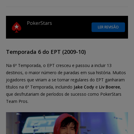
PokerStars
LER REVISÃO
Temporada 6 do EPT (2009-10)
Na 6ª Temporada, o EPT cresceu e passou a incluir 13
destinos, o maior número de paradas em sua história. Muitos
jogadores que viriam a se tornar regulares do EPT ganharam
títulos na 6ª Temporada, incluindo
Jake Cody
e
Liv Boeree
,
que desfrutariam de períodos de sucesso como PokerStars
Team Pros.