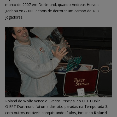
março de 2007 em Dortmund, quando Andreas Hoivold
ganhou €672.000 depois de derrotar um campo de 493
jogadores.
Roland de Wolfe vence o Evento Principal do EPT Dublin
O EPT Dortmund foi uma das oito paradas na Temporada 3,
com outros notáveis conquistando títulos, incluindo
Roland