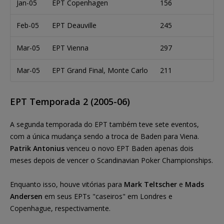
Jan-05
EPT Copenhagen
156
N
Feb-05
EPT Deauville
245
B
Mar-05
EPT Vienna
297
P
Mar-05
EPT Grand Final, Monte Carlo
211
R
EPT Temporada 2 (2005-06)
A segunda temporada do EPT também teve sete eventos,
com a única mudança sendo a troca de Baden para Viena.
Patrik Antonius
venceu o novo EPT Baden apenas dois
meses depois de vencer o Scandinavian Poker Championships.
Enquanto isso, houve vitórias para
Mark Teltscher
e
Mads
Andersen
em seus EPTs "caseiros" em Londres e
Copenhague, respectivamente.