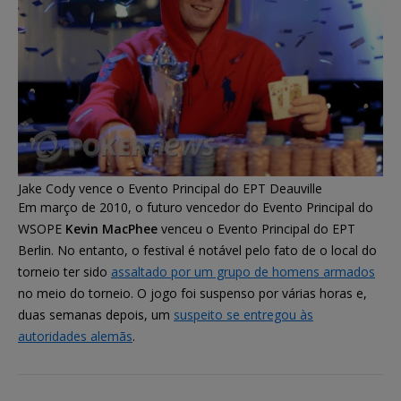
Jake Cody vence o Evento Principal do EPT Deauville
Em março de 2010, o futuro vencedor do Evento Principal do
WSOPE
Kevin MacPhee
venceu o Evento Principal do EPT
Berlin. No entanto, o festival é notável pelo fato de o local do
torneio ter sido
assaltado por um grupo de homens armados
no meio do torneio. O jogo foi suspenso por várias horas e,
duas semanas depois, um
suspeito se entregou às
autoridades alemãs
.