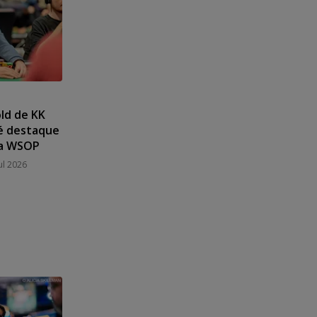
ld de KK
é destaque
da WSOP
ul 2026