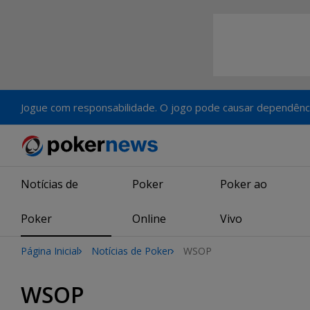
Jogue com responsabilidade. O jogo pode causar dependênci
Notícias de
Poker
Poker ao
Poker
Online
Vivo
Página Inicial
Notícias de Poker
WSOP
WSOP