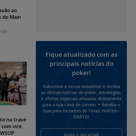
ssão ao
s do Main
 2026
Fique atualizado com as
principais notícias do
poker!
Subscreva a nossa newsletter e receba
as últimas notícias do poker, estratégias,
e ofertas especiais enviadas diretamente
para a sua caixa de correio. + Receba o
Guia para Iniciantes de Texas Hold'em -
GRÁTIS!
te na trave
 com vice
a WSOP