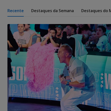
Recente
Destaques da Semana
Destaques do 