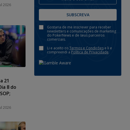
ul 2026
SUBSCREVA
Gostaria de me inscrever para receber
newsletters e comunicações de marketing
do PokerNews e de seus parceiros
comerciais.
Li e aceito os
Termos e Condições
e li e
compreendi a
Política de Privacidade
.
ra 21
Dia 8 do
WSOP;
ul 2026