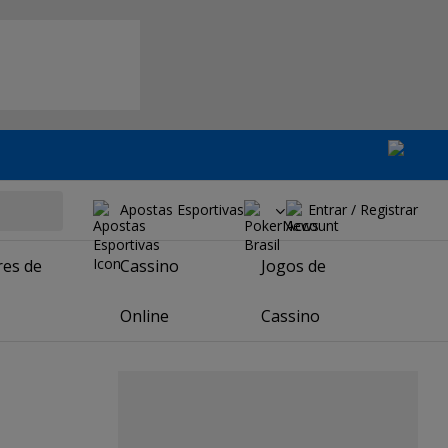
Apostas Esportivas
Entrar / Registrar
res de
Cassino
Jogos de
Online
Cassino