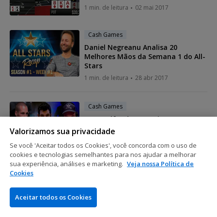
1 min. de leitura
02 mai 2017
Cash Games
Daniel Negreanu Analisa 20
Melhores Mãos da Semana 1 do All-
Stars
1 min. de leitura
28 abr 2017
Cash Games
Ivey, Galfond e Antonius em Mega
Pote com Cooler pelo Meio
Valorizamos sua privacidade
1 min. de leitura
18 abr 2017
Se você 'Aceitar todos os Cookies', você concorda com o uso de
cookies e tecnologias semelhantes para nos ajudar a melhorar
sua experiência, análises e marketing.
Veja nossa Política de
Cash Games
Cookies
Daniel Negreanu Comenta Cooler
de $436,200!!!
Aceitar todos os Cookies
1 min. de leitura
17 abr 2017