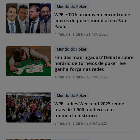
Mundo do Poker
WPF e TDA promovem encontro de
líderes do poker mundial em São
Paulo
4 min. de leitura
21 nov 2025
Mundo do Poker
Fim das madrugadas? Debate sobre
horário de torneios de poker live
ganha força nas redes
4 min. de leitura
12 nov 2025
Mundo do Poker
WPF Ladies Weekend 2025 reúne
mais de 1.500 mulheres em
momento histórico
3 min. de leitura
30 out 2025