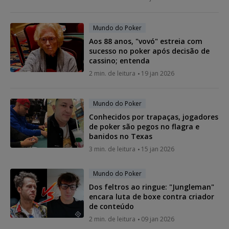
Mundo do Poker
Aos 88 anos, "vovó" estreia com
sucesso no poker após decisão de
cassino; entenda
2 min. de leitura
19 jan 2026
Mundo do Poker
Conhecidos por trapaças, jogadores
de poker são pegos no flagra e
banidos no Texas
3 min. de leitura
15 jan 2026
Mundo do Poker
Dos feltros ao ringue: "Jungleman"
encara luta de boxe contra criador
de conteúdo
2 min. de leitura
09 jan 2026