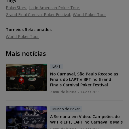
Tags
PokerStars
Latin American Poker Tour
Grand Final Carnival Poker Festival
World Poker Tour
Torneios Relacionados
World Poker Tour
Mais notícias
LAPT
No Carnaval, São Paulo Recebe as
Finais do LAPT e BPT no Grand
Finals Carnival Poker Festival
2 min. de leitura
14 dez 2011
Mundo do Poker
A Semana em Vídeo: Campeões do
WPT e EPT, LAPT no Carnaval e Mais