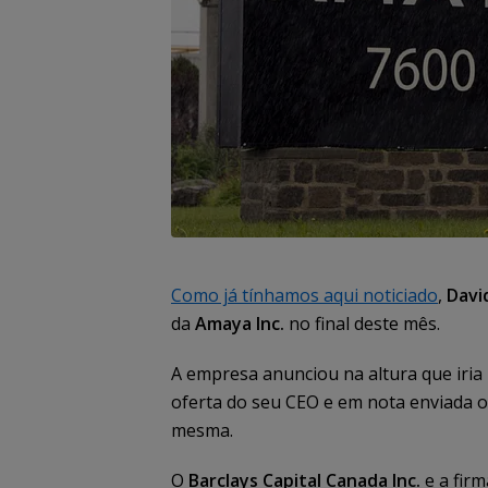
Como já tínhamos aqui noticiado
,
Davi
da
Amaya Inc.
no final deste mês.
A empresa anunciou na altura que iri
oferta do seu CEO e em nota enviada 
mesma.
O
Barclays Capital Canada Inc.
e a fir