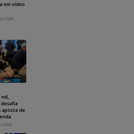
ra em vídeo
ar 2026
mil,
 desafia
 aposta de
tenda
ev 2026