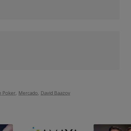
e Poker
Mercado
David Baazov