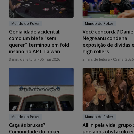
Mundo do Poker
Mundo do Poker
Genialidade acidental:
Você concorda? Danie
como um blefe "sem
Negreanu condena
querer" terminou em fold
exposição de dívidas 
insano no APT Taiwan
high rollers
3 min. de leitura
06 mai 2026
3 min. de leitura
05 mai 2026
Mundo do Poker
Mundo do Poker
Caça às bruxas?
All In pela vida: grupo
Comunidade do poker
une após obstáculo e