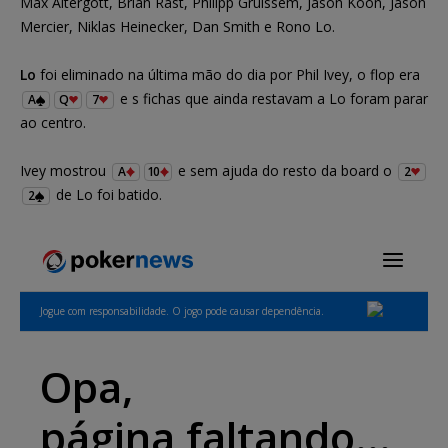
Max Altergott, Brian Rast, Philipp Gruissem, Jason Koon, Jason
Mercier, Niklas Heinecker, Dan Smith e Rono Lo.
Lo
foi eliminado na última mão do dia por Phil Ivey, o flop era
e s fichas que ainda restavam a Lo foram parar
A
Q
7
ao centro.
Ivey mostrou
e sem ajuda do resto da board o
A
10
2
de Lo foi batido.
2