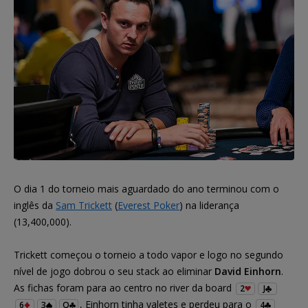
O dia 1 do torneio mais aguardado do ano terminou com o
inglês da
Sam Trickett
(
Everest Poker
) na liderança
(13,400,000).
Trickett começou o torneio a todo vapor e logo no segundo
nível de jogo dobrou o seu stack ao eliminar
David Einhorn
.
As fichas foram para ao centro no river da board
2
J
, Einhorn tinha valetes e perdeu para o
6
3
Q
4