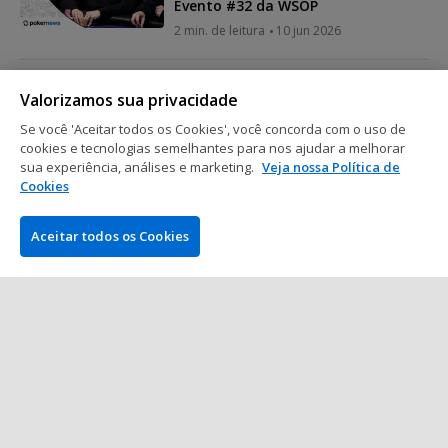
Evento #32 da WSOP
2 min. de leitura
10 jun 2026
WSOP
Valorizamos sua privacidade
Kristen Foxen vence US$ 25K High
Se você 'Aceitar todos os Cookies', você concorda com o uso de
Roller e conquista sexto bracelete
cookies e tecnologias semelhantes para nos ajudar a melhorar
da WSOP
sua experiência, análises e marketing.
Veja nossa Política de
5 min. de leitura
08 jun 2026
Cookies
Aceitar todos os Cookies
Mostrar mais posts
EMPRESA