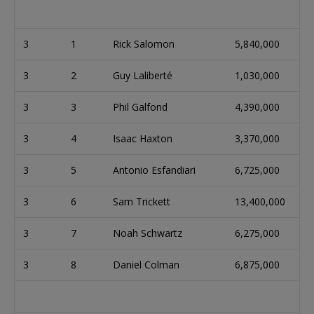
3
1
Rick Salomon
5,840,000
3
2
Guy Laliberté
1,030,000
3
3
Phil Galfond
4,390,000
3
4
Isaac Haxton
3,370,000
3
5
Antonio Esfandiari
6,725,000
3
6
Sam Trickett
13,400,000
3
7
Noah Schwartz
6,275,000
3
8
Daniel Colman
6,875,000