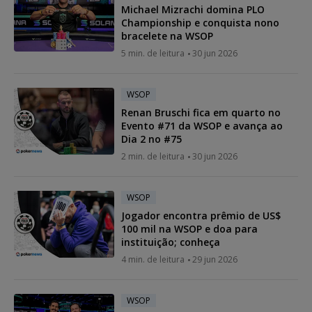
Michael Mizrachi domina PLO
Championship e conquista nono
bracelete na WSOP
5 min. de leitura
30 jun 2026
WSOP
Renan Bruschi fica em quarto no
Evento #71 da WSOP e avança ao
Dia 2 no #75
2 min. de leitura
30 jun 2026
WSOP
Jogador encontra prêmio de US$
100 mil na WSOP e doa para
instituição; conheça
4 min. de leitura
29 jun 2026
WSOP