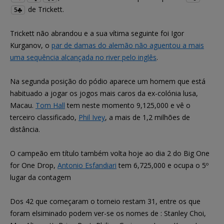
de Trickett.
5
Trickett não abrandou e a sua vítima seguinte foi Igor
Kurganov, o
par de damas do alemão não aguentou a mais
uma sequência alcançada no river pelo inglês
.
Na segunda posição do pódio aparece um homem que está
habituado a jogar os jogos mais caros da ex-colónia lusa,
Macau.
Tom Hall
tem neste momento 9,125,000 e vê o
terceiro classificado,
Phil Ivey
, a mais de 1,2 milhões de
distância.
O campeão em título também volta hoje ao dia 2 do Big One
for One Drop,
Antonio Esfandiari
tem 6,725,000 e ocupa o 5º
lugar da contagem
Dos 42 que começaram o torneio restam 31, entre os que
foram elsiminado podem ver-se os nomes de : Stanley Choi,