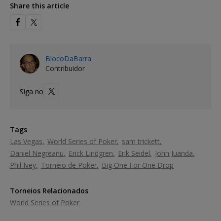
Share this article
BlocoDaBarra
Contribuidor
Siga no
Tags
Las Vegas
World Series of Poker
sam trickett
Daniel Negreanu
Erick Lindgren
Erik Seidel
John Juanda
Phil Ivey
Torneio de Poker
Big One For One Drop
Torneios Relacionados
World Series of Poker