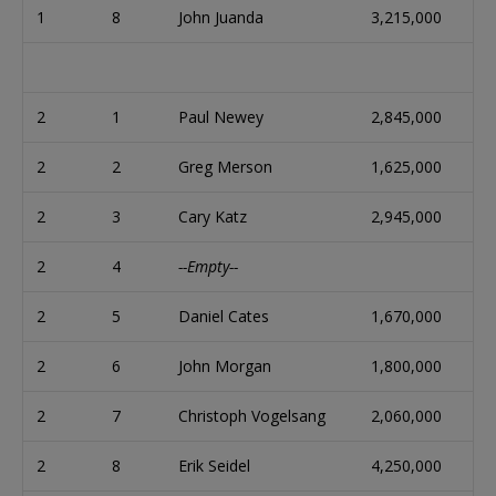
1
8
John Juanda
3,215,000
2
1
Paul Newey
2,845,000
2
2
Greg Merson
1,625,000
2
3
Cary Katz
2,945,000
2
4
--Empty--
2
5
Daniel Cates
1,670,000
2
6
John Morgan
1,800,000
2
7
Christoph Vogelsang
2,060,000
2
8
Erik Seidel
4,250,000