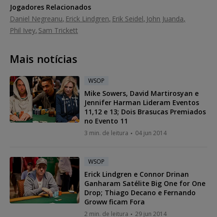
Jogadores Relacionados
Daniel Negreanu
Erick Lindgren
Erik Seidel
John Juanda
Phil Ivey
Sam Trickett
Mais notícias
WSOP
Mike Sowers, David Martirosyan e
Jennifer Harman Lideram Eventos
11,12 e 13; Dois Brasucas Premiados
no Evento 11
3 min. de leitura
04 jun 2014
WSOP
Erick Lindgren e Connor Drinan
Ganharam Satélite Big One for One
Drop; Thiago Decano e Fernando
Groww ficam Fora
2 min. de leitura
29 jun 2014