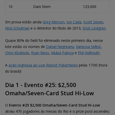
10
Dani Stern
123,000
Em prova estão ainda
Greg Merson
,
Joe Cada
,
Scott Seiver
,
Nick Schulman
e o detentor do título de 2013,
Erick Lindgren
.
Quase 80% do field foi eliminado neste primeiro dia, nesse
lote estão os nomes de
Daniel Negreanu
,
Vanessa Selbst
,
Chris Klodnicki
,
Ryan Riess
,
Mukul Pahuja
e
Phil Hellmuth
.
A
ação regressa ao Live Report PokerNews
pelas 17:00 (hora
do brasil)!
Dia 1 - Evento #25: $2,500
Omaha/Seven-Card Stud Hi-Low
O
Evento #25 $2,500 Omaha/Seven-Card Stud Hi-Low
atraiu 470 jogadores às mesas do Rio e o prize pool ascendeu