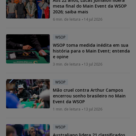
Aos 22 anos, Lucas Jumalon lidera
mesa final do Main Event da WSOP
2026; saiba mais
6 min. de leitura
14 jul 2026
WSOP
WSOP toma medida inédita em sua
história para o Main Event; entenda
e opine
3 min. de leitura
13 jul 2026
WSOP
Mão cruel contra Arthur Campos
encerrou sonho brasileiro no Main
Event da WSOP
1 min. de leitura
13 jul 2026
WSOP
Australiano lidera 21 classificados