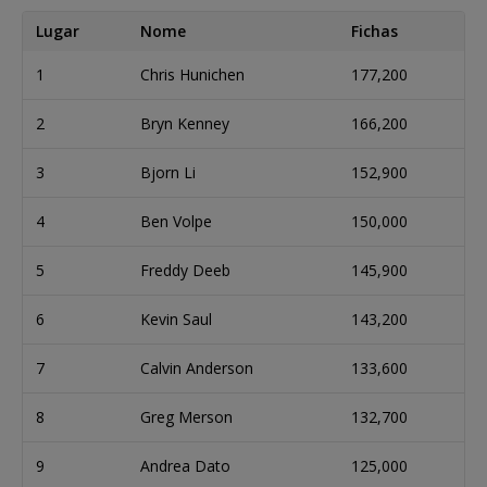
Lugar
Nome
Fichas
1
Chris Hunichen
177,200
2
Bryn Kenney
166,200
3
Bjorn Li
152,900
4
Ben Volpe
150,000
5
Freddy Deeb
145,900
6
Kevin Saul
143,200
7
Calvin Anderson
133,600
8
Greg Merson
132,700
9
Andrea Dato
125,000