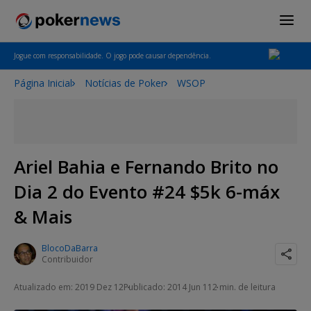
Jogue com responsabilidade. O jogo pode causar dependência.
Página Inicial
Notícias de Poker
WSOP
Ariel Bahia e Fernando Brito no
Dia 2 do Evento #24 $5k 6-máx
& Mais
BlocoDaBarra
Contribuidor
Atualizado em: 2019 Dez 12
Publicado: 2014 Jun 11
2 min. de leitura