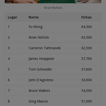
Brian Nichols
Lugar
Nome
Fichas
1
Fu Wong
64,300
2
Brian Nichols
62,500
3
Cameron Tahmasebi
62,500
4
James Hoeppner
57,700
5
Tom Schneider
57,600
6
John D'Agostino
54,900
7
Bruce Walters
54,500
8
Greg Mascio
51,000