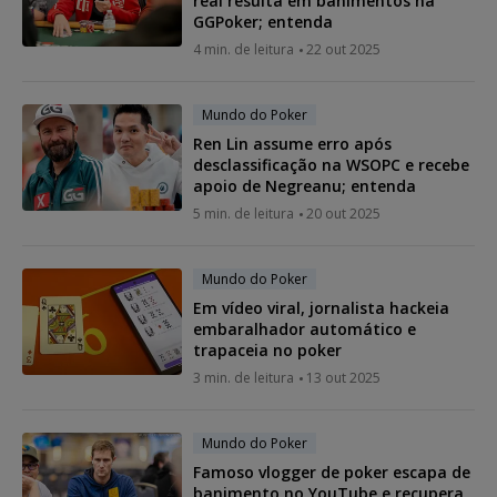
real resulta em banimentos na
GGPoker; entenda
4 min. de leitura
22 out 2025
Mundo do Poker
Ren Lin assume erro após
desclassificação na WSOPC e recebe
apoio de Negreanu; entenda
5 min. de leitura
20 out 2025
Mundo do Poker
Em vídeo viral, jornalista hackeia
embaralhador automático e
trapaceia no poker
3 min. de leitura
13 out 2025
Mundo do Poker
Famoso vlogger de poker escapa de
banimento no YouTube e recupera