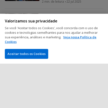
2 min. de leitura
22 jul 2025
Mundo do Poker
Valorizamos sua privacidade
WPF e TDA promovem encontro de
lideranças de torneios de poker na
Se você 'Aceitar todos os Cookies', você concorda com o uso de
Ásia
cookies e tecnologias semelhantes para nos ajudar a melhorar
sua experiência, análises e marketing.
Veja nossa Política de
2 min. de leitura
21 jul 2025
Cookies
Aceitar todos os Cookies
Mostrar mais posts
EMPRESA
PokerNews.com é o site líder mundial da indústria do poker.