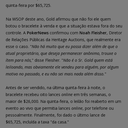
quinta-feira por $65,725.
Na WSOP deste ano, Gold afirmou que não foi ele quem
botou o bracelete à venda e que a situação estava fora do seu
controle. A
PokerNews
confirmou com
Noah Fleisher
, Diretor
de Relações Públicas da Heritage Auctions, que realmente era
esse o caso. "
Não há muito que eu possa dizer além de que o
atual proprietário, que deseja permanecer anônimo, trouxe o
ítem para nós,
" disse Fleisher. "
Não é o Sr. Gold quem está
leiloando, mas obviamente ele vendeu para alguém, por algum
motivo no passado, e eu não sei mais nada além disso.
"
Antes de ser vendido, na última quinta-feira à noite, o
bracelete recebeu oito lances
online
em três semanas, o
maior de $26,000. Na quinta-feira, o leilão foi reaberto em um
evento ao vivo que permitia lances
online
, por telefone ou
pessoalmente. Finalmente, foi dado o último lance de
$65,725, incluída a taxa "da casa."