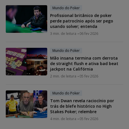
Mundo do Poker
Profissional britânico de poker
perde patrocínio após ser pego
usando solver; entenda
3 min. de leitura
06 fev 2026
Mundo do Poker
Mão insana termina com derrota
de straight flush e ativa bad beat
jackpot na Califórnia
2 min. de leitura
05 fev 2026
Mundo do Poker
Tom Dwan revela raciocínio por
trás de blefe histórico no High
Stakes Poker; relembre
4 min. de leitura
05 fev 2026