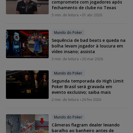
compromete com jogadores após
fechamento de clube no Texas
5 min. de leitura
01 abr 2026
Mundo do Poker
Sequência de bad beats e queda na
bolha levam jogador à loucura em
vídeo insano; assista
3 min. de leitura
20 mar 2026
Mundo do Poker
Segunda temporada do High Limit
Poker Brasil será gravada em
evento exclusivo; saiba mais
2 min. de leitura
26 fev 2026
Mundo do Poker
Câmeras flagram dealer levando
baralho ao banheiro antes de