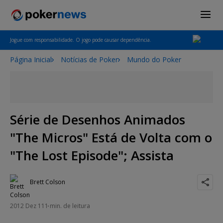
Jogue com responsabilidade. O jogo pode causar dependência.
Página Inicial
Notícias de Poker
Mundo do Poker
Série de Desenhos Animados
"The Micros" Está de Volta com o
"The Lost Episode"; Assista
Brett Colson
2012 Dez 11
1 min. de leitura