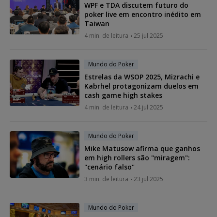
WPF e TDA discutem futuro do
poker live em encontro inédito em
Taiwan
4 min. de leitura
25 jul 2025
Mundo do Poker
Estrelas da WSOP 2025, Mizrachi e
Kabrhel protagonizam duelos em
cash game high stakes
4 min. de leitura
24 jul 2025
Mundo do Poker
Mike Matusow afirma que ganhos
em high rollers são "miragem":
"cenário falso"
3 min. de leitura
23 jul 2025
Mundo do Poker