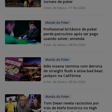
torneio de poker
4 min. de leitura
11 fev 2026
Mundo do Poker
Profissional britânico de poker
perde patrocínio após ser pego
usando solver; entenda
3 min. de leitura
06 fev 2026
Mundo do Poker
Mão insana termina com derrota
de straight flush e ativa bad beat
jackpot na Califórnia
2 min. de leitura
05 fev 2026
Mundo do Poker
Tom Dwan revela raciocínio por
trás de blefe histórico no High