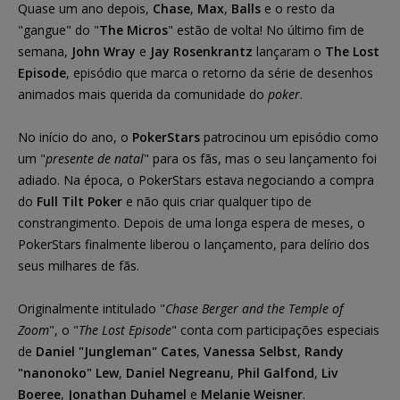
Quase um ano depois,
Chase
,
Max
,
Balls
e o resto da
"gangue" do "
The Micros
" estão de volta! No último fim de
semana,
John Wray
e
Jay Rosenkrantz
lançaram o
The Lost
Episode
, episódio que marca o retorno da série de desenhos
animados mais querida da comunidade do
poker
.
No início do ano, o
PokerStars
patrocinou um episódio como
um "
presente de natal
" para os fãs, mas o seu lançamento foi
adiado. Na época, o PokerStars estava negociando a compra
do
Full Tilt Poker
e não quis criar qualquer tipo de
constrangimento. Depois de uma longa espera de meses, o
PokerStars finalmente liberou o lançamento, para delírio dos
seus milhares de fãs.
Originalmente intitulado "
Chase Berger and the Temple of
Zoom
", o "
The Lost Episode
" conta com participações especiais
de
Daniel "Jungleman" Cates
,
Vanessa Selbst
,
Randy
"nanonoko" Lew
,
Daniel Negreanu
,
Phil Galfond
,
Liv
Boeree
,
Jonathan Duhamel
e
Melanie Weisner
.