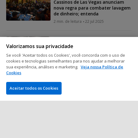
Cassinos de Las Vegas anunciam
nova regra para combater lavagem
de dinheiro; entenda
2 min. de leitura
22 jul 2025
Mundo do Poker
Valorizamos sua privacidade
WPF e TDA promovem encontro de
lideranças de torneios de poker na
Se você 'Aceitar todos os Cookies', você concorda com o uso de
Ásia
cookies e tecnologias semelhantes para nos ajudar a melhorar
sua experiência, análises e marketing.
Veja nossa Política de
2 min. de leitura
21 jul 2025
Cookies
Aceitar todos os Cookies
Mostrar mais posts