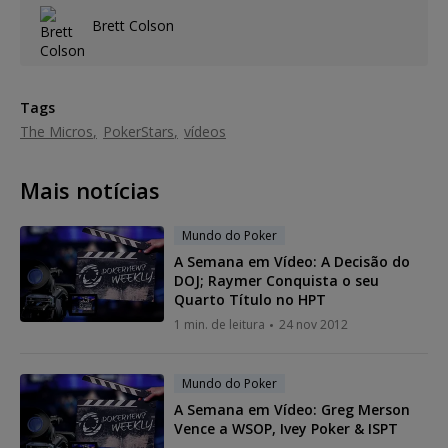
Brett Colson
Tags
The Micros
PokerStars
vídeos
Mais notícias
Mundo do Poker
A Semana em Vídeo: A Decisão do
DOJ; Raymer Conquista o seu
Quarto Título no HPT
1 min. de leitura
24 nov 2012
Mundo do Poker
A Semana em Vídeo: Greg Merson
Vence a WSOP, Ivey Poker & ISPT