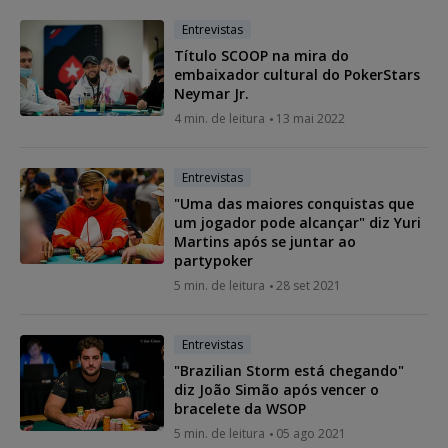
Entrevistas
Título SCOOP na mira do
embaixador cultural do PokerStars
Neymar Jr.
4 min. de leitura
13 mai 2022
Entrevistas
"Uma das maiores conquistas que
um jogador pode alcançar" diz Yuri
Martins após se juntar ao
partypoker
5 min. de leitura
28 set 2021
Entrevistas
"Brazilian Storm está chegando"
diz João Simão após vencer o
bracelete da WSOP
5 min. de leitura
05 ago 2021