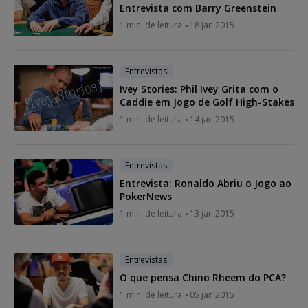
Entrevista com Barry Greenstein
1 min. de leitura
18 jan 2015
Entrevistas
Ivey Stories: Phil Ivey Grita com o
Caddie em Jogo de Golf High-Stakes
1 min. de leitura
14 jan 2015
Entrevistas
Entrevista: Ronaldo Abriu o Jogo ao
PokerNews
1 min. de leitura
13 jan 2015
Entrevistas
O que pensa Chino Rheem do PCA?
1 min. de leitura
05 jan 2015