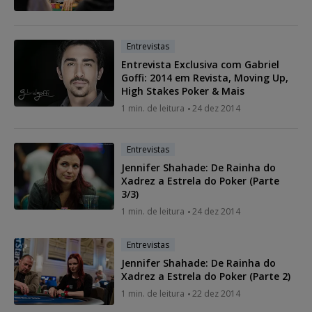
Entrevistas
Entrevista Exclusiva com Gabriel
Goffi: 2014 em Revista, Moving Up,
High Stakes Poker & Mais
1 min. de leitura
24 dez 2014
Entrevistas
Jennifer Shahade: De Rainha do
Xadrez a Estrela do Poker (Parte
3/3)
1 min. de leitura
24 dez 2014
Entrevistas
Jennifer Shahade: De Rainha do
Xadrez a Estrela do Poker (Parte 2)
1 min. de leitura
22 dez 2014