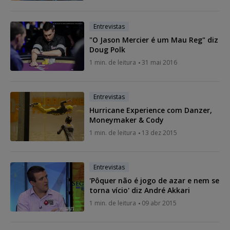
Entrevistas
"O Jason Mercier é um Mau Reg" diz
Doug Polk
1 min. de leitura
31 mai 2016
Entrevistas
Hurricane Experience com Danzer,
Moneymaker & Cody
1 min. de leitura
13 dez 2015
Entrevistas
'Pôquer não é jogo de azar e nem se
torna vício' diz André Akkari
1 min. de leitura
09 abr 2015