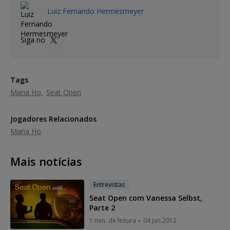
Luiz Fernando Hermesmeyer
Siga no
Tags
Maria Ho
Seat Open
Jogadores Relacionados
Maria Ho
Mais notícias
Entrevistas
Seat Open com Vanessa Selbst,
Parte 2
1 min. de leitura
04 jun 2012