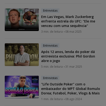
Entrevistas
Em Las Vegas, Mark Zuckerberg
enfrenta estrela do UFC: "Ele me
venceu com uma sequência"
3 min. de leitura
08 mai 2025
Entrevistas
Após 12 anos, lenda do poker dá
entrevista exclusiva: Phil Gordon
abre o jogo
5 min. de leitura
31 mar 2025
Entrevistas
"Life Outside Poker" com o
embaixador do WPT Global Romulo
Dorea; Futebol, Poker, Vlogs & Mais
1 min. de leitura
08 ago 2024