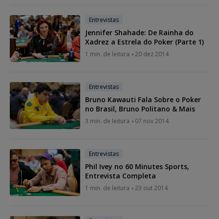
Entrevistas
Jennifer Shahade: De Rainha do
Xadrez a Estrela do Poker (Parte 1)
1 min. de leitura
20 dez 2014
Entrevistas
Bruno Kawauti Fala Sobre o Poker
no Brasil, Bruno Politano & Mais
3 min. de leitura
07 nov 2014
Entrevistas
Phil Ivey no 60 Minutes Sports,
Entrevista Completa
1 min. de leitura
23 out 2014