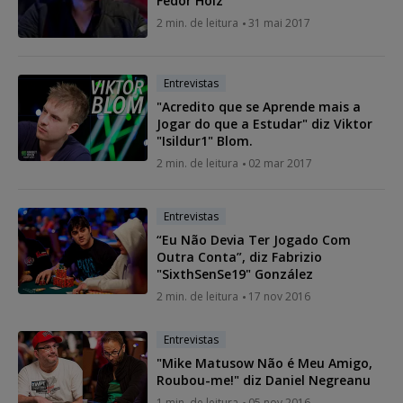
Fedor Holz
2 min. de leitura
31 mai 2017
Entrevistas
"Acredito que se Aprende mais a
Jogar do que a Estudar" diz Viktor
"Isildur1" Blom.
2 min. de leitura
02 mar 2017
Entrevistas
“Eu Não Devia Ter Jogado Com
Outra Conta”, diz Fabrizio
"SixthSenSe19" González
2 min. de leitura
17 nov 2016
Entrevistas
"Mike Matusow Não é Meu Amigo,
Roubou-me!" diz Daniel Negreanu
1 min. de leitura
05 nov 2016