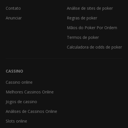
Contato
Análise de sites de poker
Anunciar
Regras de poker
Mãos do Poker Por Ordem
Termos de poker
Calculadora de odds de poker
CASSINO
Cassino online
Melhores Cassinos Online
Jogos de cassino
Análises de Cassinos Online
Slots online