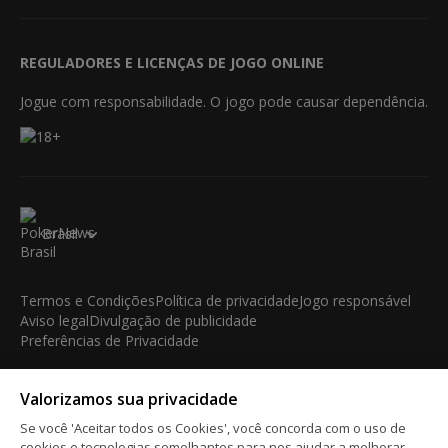
REGULADORES E LICENÇAS DE JOGO ONLINE
Jogue com responsabilidade. O jogo pode causar dependência.
Brasil
Termos e Condições
Política de privacidade
Jogo responsável
Aviso legal
Divulgação de publicidade
Preferências de Privacidade
© 2003-2026 iBus Media Limited. Todos os direitos
Valorizamos sua privacidade
reservados. Este material não pode ser reproduzido, exibido,
modificado ou distribuído sem a autorização prévia e expressa
Se você 'Aceitar todos os Cookies', você concorda com o uso de
por escrito do detentor dos direitos autorais.
cookies e tecnologias semelhantes para nos ajudar a melhorar