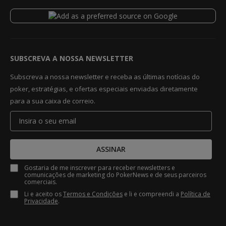
SUBSCREVA A NOSSA NEWSLETTER
Subscreva a nossa newsletter e receba as últimas notícias do
poker, estratégias, e ofertas especiais enviadas diretamente
para a sua caixa de correio.
ASSINAR
Gostaria de me inscrever para receber newsletters e
comunicações de marketing do PokerNews e de seus parceiros
comerciais.
Li e aceito os
Termos e Condições
e li e compreendi a
Política de
Privacidade
.