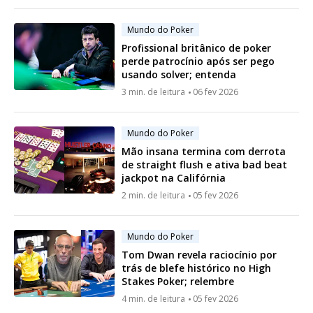
Mundo do Poker
Profissional britânico de poker
perde patrocínio após ser pego
usando solver; entenda
3 min. de leitura
06 fev 2026
Mundo do Poker
Mão insana termina com derrota
de straight flush e ativa bad beat
jackpot na Califórnia
2 min. de leitura
05 fev 2026
Mundo do Poker
Tom Dwan revela raciocínio por
trás de blefe histórico no High
Stakes Poker; relembre
4 min. de leitura
05 fev 2026