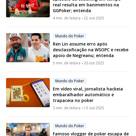
real resulta em banimentos na
GGPoker; entenda
4 min. de leitura
22 out 2025
Mundo do Poker
Ren Lin assume erro após
desclassificação na WSOPC e recebe
apoio de Negreanu; entenda
5 min. de leitura
20 out 2025
Mundo do Poker
Em vídeo viral, jornalista hackeia
embaralhador automático e
trapaceia no poker
3 min. de leitura
13 out 2025
Mundo do Poker
Famoso vlogger de poker escapa de