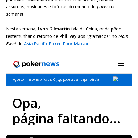
assuntos, novidades e fofocas do mundo do
poker
na
semana!
Nesta semana,
Lynn Gilmartin
fala da China, onde pôde
testemunhar o retorno de
Phil Ivey
aos "gramados" no
Main
Event
do
Asia Pacific Poker Tour Macau
.