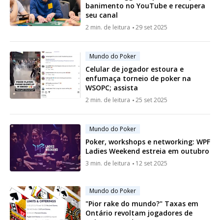
banimento no YouTube e recupera
seu canal
2 min. de leitura
29 set 2025
Mundo do Poker
Celular de jogador estoura e
enfumaça torneio de poker na
WSOPC; assista
2 min. de leitura
25 set 2025
Mundo do Poker
Poker, workshops e networking: WPF
Ladies Weekend estreia em outubro
3 min. de leitura
12 set 2025
Mundo do Poker
"Pior rake do mundo?" Taxas em
Ontário revoltam jogadores de