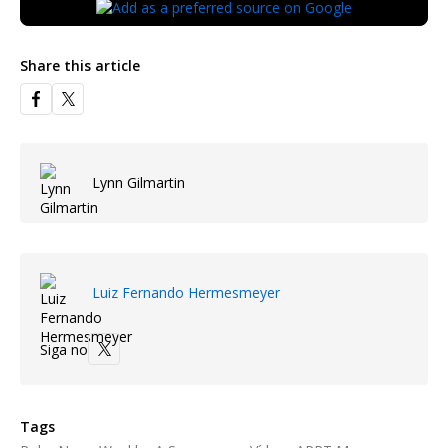
Share this article
Lynn Gilmartin
Luiz Fernando Hermesmeyer
Siga no
Tags