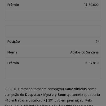
R$ 50.600
9º
Adalberto Santana
R$ 37.810
O BSOP Gramado também consagrou
Kaue Vinicius
como
campeão do
Deepstack Mystery Bounty
, torneio que reuniu
416 entradas e distribuiu R$ 291.570 em premiação. Pelo
título, Kaue garantiu o prêmio de
R$ 57.000
após superar