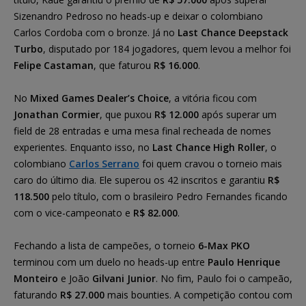
Sizenandro Pedroso no heads-up e deixar o colombiano
Carlos Cordoba com o bronze. Já no
Last Chance Deepstack
Turbo
, disputado por 184 jogadores, quem levou a melhor foi
Felipe Castaman
, que faturou
R$ 16.000
.
No
Mixed Games Dealer’s Choice
, a vitória ficou com
Jonathan Cormier
, que puxou
R$ 12.000
após superar um
field de 28 entradas e uma mesa final recheada de nomes
experientes. Enquanto isso, no
Last Chance High Roller
, o
colombiano
Carlos Serrano
foi quem cravou o torneio mais
caro do último dia. Ele superou os 42 inscritos e garantiu
R$
118.500
pelo título, com o brasileiro Pedro Fernandes ficando
com o vice-campeonato e
R$ 82.000
.
Fechando a lista de campeões, o torneio
6-Max PKO
terminou com um duelo no heads-up entre
Paulo Henrique
Monteiro
e João
Gilvani Junior
. No fim, Paulo foi o campeão,
faturando
R$ 27.000
mais bounties. A competição contou com