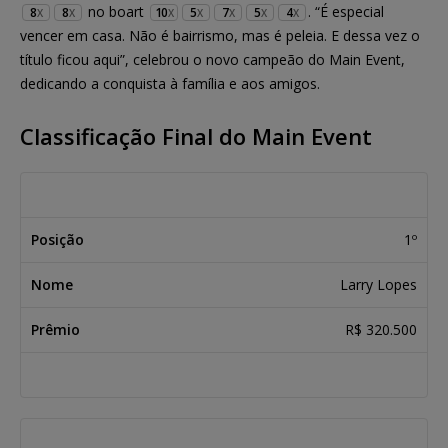
no boart
. “É especial
8
8
10
5
7
5
4
X
X
X
X
X
X
X
vencer em casa. Não é bairrismo, mas é peleia. E dessa vez o
título ficou aqui”, celebrou o novo campeão do Main Event,
dedicando a conquista à família e aos amigos.
Classificação Final do Main Event
Posição
Nome
Prêmio
1º
Larry Lopes
R$ 320.500