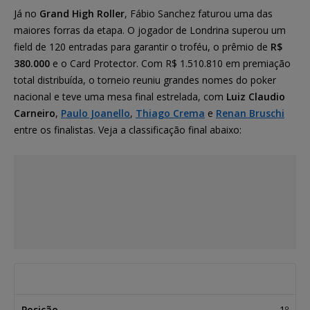
Já no
Grand High Roller
, Fábio Sanchez faturou uma das
maiores forras da etapa. O jogador de Londrina superou um
field de 120 entradas para garantir o troféu, o prêmio de
R$
380.000
e o Card Protector. Com R$ 1.510.810 em premiação
total distribuída, o torneio reuniu grandes nomes do poker
nacional e teve uma mesa final estrelada, com
Luiz Claudio
Carneiro
,
Paulo Joanello
,
Thiago Crema
e
Renan Bruschi
entre os finalistas. Veja a classificação final abaixo:
Posição
Nome
Prêmio
1º