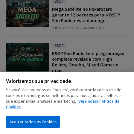
BSOP
Mega Satélite no PokerStars
garante 12 pacotes para o BSOP
São Paulo neste domingo
3 min. de leitura
04 mar 2026
BSOP
BSOP São Paulo tem programação
completa revelada com High
Rollers, Omaha, Mixed Games e
mais
3 min. de leitura
06 fev 2026
Valorizamos sua privacidade
Se você 'Aceitar todos os Cookies', você concorda com o uso de
cookies e tecnologias semelhantes para nos ajudar a melhorar
BSOP
sua experiência, análises e marketing.
Veja nossa Política de
Victor Onizuka é campeão e fatura
Cookies
R$ 790 mil no BSOP Championship
Summer
Aceitar todos os Cookies
3 min. de leitura
01 fev 2026