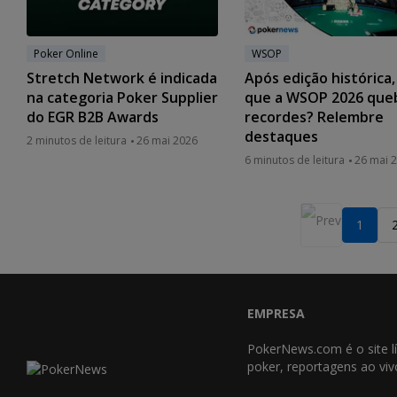
Poker Online
WSOP
Stretch Network é indicada
Após edição histórica,
na categoria Poker Supplier
que a WSOP 2026 que
do EGR B2B Awards
recordes? Relembre
destaques
2
minutos de leitura
26 mai 2026
6
minutos de leitura
26 mai 
1
EMPRESA
PokerNews.com é o site líd
poker, reportagens ao viv