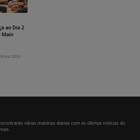
a ao Dia 2
O Main
26 mai 2026
encontrarão várias matérias diárias com as últimas notícias do
mais.