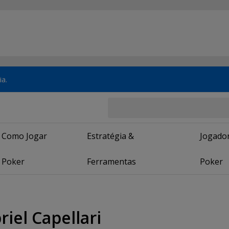
a.
Como Jogar
Estratégia &
Jogado
Poker
Ferramentas
Poker
riel Capellari