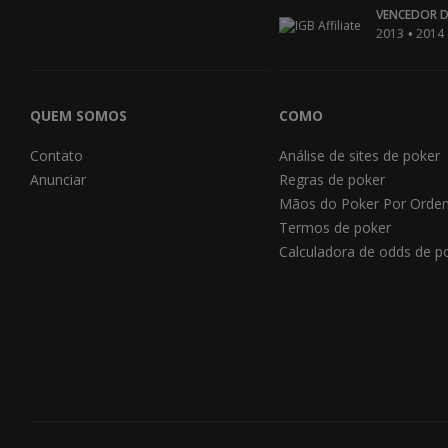
VENCEDOR D
•
2013
2014
QUEM SOMOS
COMO
Contato
Análise de sites de poker
Anunciar
Regras de poker
Mãos do Poker Por Orde
Termos de poker
Calculadora de odds de p