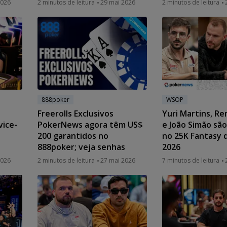
2026
2
minutos de leitura
29 mai 2026
2
minutos de leitura
888poker
WSOP
Freerolls Exclusivos
Yuri Martins, Re
vice-
PokerNews agora têm US$
e João Simão sã
200 garantidos no
no 25K Fantasy
888poker; veja senhas
2026
2026
2
minutos de leitura
27 mai 2026
7
minutos de leitura