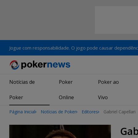
Jogue com responsabilidade. O jogo pode causar dependênci
Notícias de
Poker
Poker ao
Poker
Online
Vivo
Página Inicial
Notícias de Poker
Editores
Gabriel Capellari
Gab