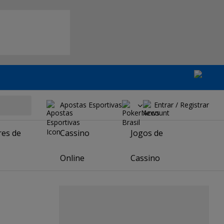
Apostas Esportivas
Entrar / Registrar
res de
Cassino
Jogos de
Online
Cassino