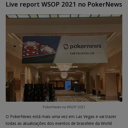
Live report WSOP 2021 no PokerNews
PokerNews na WSOP 2021
O PokerNews está mais uma vez em Las Vegas e vai trazer
todas as atualizações dos eventos de bracelete da World