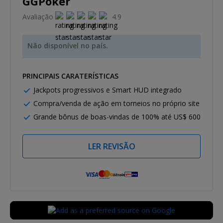
GGPoker
Avaliação
4.9
Não disponível no país.
PRINCIPAIS CARATERÍSTICAS
Jackpots progressivos e Smart HUD integrado
Compra/venda de ação em torneios no próprio site
Grande bônus de boas-vindas de 100% até US$ 600
LER REVISÃO