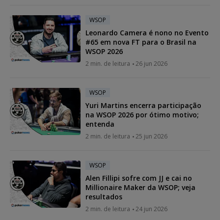
WSOP
Leonardo Camera é nono no Evento
#65 em nova FT para o Brasil na
WSOP 2026
2 min. de leitura
26 jun 2026
WSOP
Yuri Martins encerra participação
na WSOP 2026 por ótimo motivo;
entenda
2 min. de leitura
25 jun 2026
WSOP
Alen Fillipi sofre com JJ e cai no
Millionaire Maker da WSOP; veja
resultados
2 min. de leitura
24 jun 2026