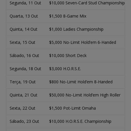
Segunda, 11 Out
$10,000 Seven-Card Stud Championship
Quarta, 13 Out
$1,500 8-Game Mix
Quinta, 14 Out
$1,000 Ladies Championship
Sexta, 15 Out
$5,000 No-Limit Hold’em 6-Handed
Sábado, 16 Out
$10,000 Short Deck
Segunda, 18 Out
$3,000 H.O.R.S.E.
Terça, 19 Out
$800 No-Limit Hold’em 8-Handed
Quinta, 21 Out
$50,000 No-Limit Hold’em High Roller
Sexta, 22 Out
$1,500 Pot-Limit Omaha
Sábado, 23 Out
$10,000 H.O.R.S.E. Championship