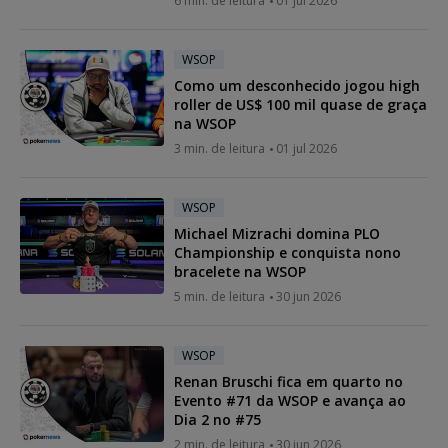
6 min. de leitura
01 jul 2026
WSOP
Como um desconhecido jogou high
roller de US$ 100 mil quase de graça
na WSOP
3 min. de leitura
01 jul 2026
WSOP
Michael Mizrachi domina PLO
Championship e conquista nono
bracelete na WSOP
5 min. de leitura
30 jun 2026
WSOP
Renan Bruschi fica em quarto no
Evento #71 da WSOP e avança ao
Dia 2 no #75
2 min. de leitura
30 jun 2026