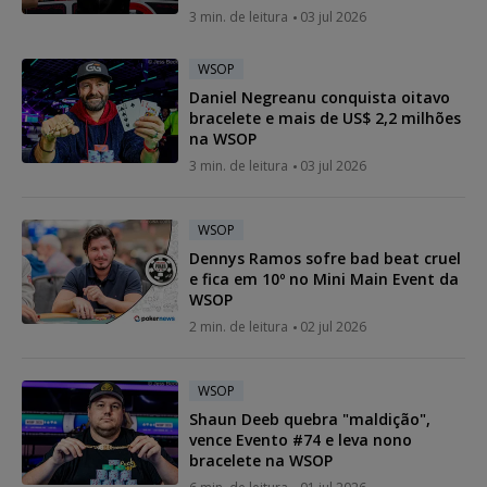
3 min. de leitura
03 jul 2026
WSOP
Daniel Negreanu conquista oitavo
bracelete e mais de US$ 2,2 milhões
na WSOP
3 min. de leitura
03 jul 2026
WSOP
Dennys Ramos sofre bad beat cruel
e fica em 10º no Mini Main Event da
WSOP
2 min. de leitura
02 jul 2026
WSOP
Shaun Deeb quebra "maldição",
vence Evento #74 e leva nono
bracelete na WSOP