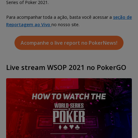
Series of Poker 2021.
Para acompanhar toda a ação, basta você acessar a
seção de
Reportagem ao Vivo
no nosso site.
Acompanhe o live report no PokerNews!
Live stream WSOP 2021 no PokerGO