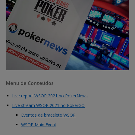
Menu de Conteúdos
Live report WSOP 2021 no PokerNews
Live stream WSOP 2021 no PokerGO
Eventos de bracelete WSOP
WSOP Main Event