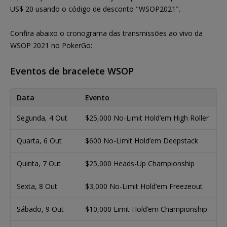
US$ 20 usando o código de desconto "WSOP2021".
Confira abaixo o cronograma das transmissões ao vivo da
WSOP 2021 no PokerGo:
Eventos de bracelete WSOP
Data
Evento
Segunda, 4 Out
$25,000 No-Limit Hold’em High Roller
Quarta, 6 Out
$600 No-Limit Hold’em Deepstack
Quinta, 7 Out
$25,000 Heads-Up Championship
Sexta, 8 Out
$3,000 No-Limit Hold’em Freezeout
Sábado, 9 Out
$10,000 Limit Hold’em Championship