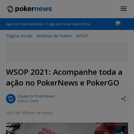
Jogue com responsabilidade. O jogo pode causar dependência.
Página Inicial
Notícias de Poker
WSOP
WSOP 2021: Acompanhe toda a
ação no PokerNews e PokerGO
Equipe br.PokerNews
Editor Chefe
2021 Set 30
3 min. de leitura