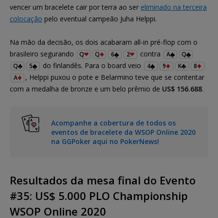
vencer um bracelete cair por terra ao ser
eliminado na terceira
colocação
pelo eventual campeão Juha Helppi.
Na mão da decisão, os dois acabaram all-in pré-flop com o
brasileiro segurando
contra
Q
Q
6
2
A
Q
do finlandês. Para o board veio
Q
5
4
9
K
8
, Helppi puxou o pote e Belarmino teve que se contentar
A
com a medalha de bronze e um belo prêmio de
US$ 156.688
.
Acompanhe a cobertura de todos os
eventos de bracelete da WSOP Online 2020
na GGPoker aqui no PokerNews!
Resultados da mesa final do Evento
#35: US$ 5.000 PLO Championship
WSOP Online 2020