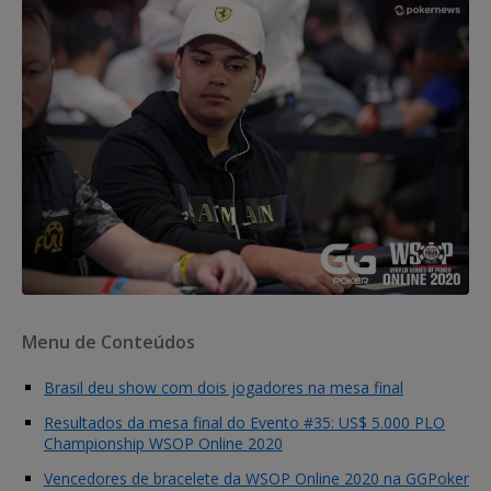
Menu de Conteúdos
Brasil deu show com dois jogadores na mesa final
Resultados da mesa final do Evento #35: US$ 5.000 PLO
Championship WSOP Online 2020
Vencedores de bracelete da WSOP Online 2020 na GGPoker