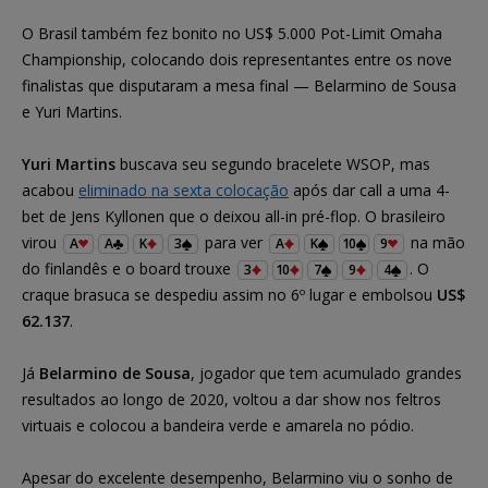
O Brasil também fez bonito no US$ 5.000 Pot-Limit Omaha
Championship, colocando dois representantes entre os nove
finalistas que disputaram a mesa final — Belarmino de Sousa
e Yuri Martins.
Yuri Martins
buscava seu segundo bracelete WSOP, mas
acabou
eliminado na sexta colocação
após dar call a uma 4-
bet de Jens Kyllonen que o deixou all-in pré-flop. O brasileiro
virou
para ver
na mão
A
A
K
3
A
K
10
9
do finlandês e o board trouxe
. O
3
10
7
9
4
craque brasuca se despediu assim no 6º lugar e embolsou
US$
62.137
.
Já
Belarmino de Sousa
, jogador que tem acumulado grandes
resultados ao longo de 2020, voltou a dar show nos feltros
virtuais e colocou a bandeira verde e amarela no pódio.
Apesar do excelente desempenho, Belarmino viu o sonho de