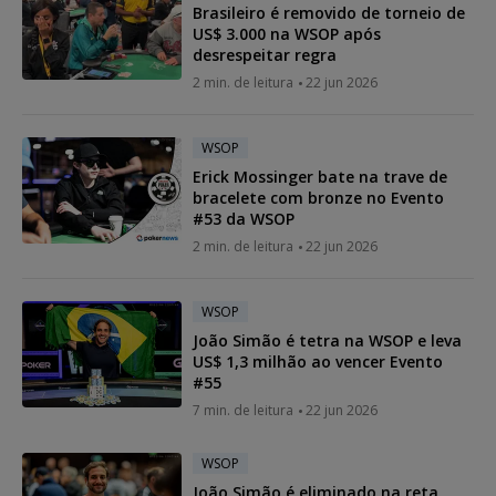
Brasileiro é removido de torneio de
US$ 3.000 na WSOP após
desrespeitar regra
2 min. de leitura
22 jun 2026
WSOP
Erick Mossinger bate na trave de
bracelete com bronze no Evento
#53 da WSOP
2 min. de leitura
22 jun 2026
WSOP
João Simão é tetra na WSOP e leva
US$ 1,3 milhão ao vencer Evento
#55
7 min. de leitura
22 jun 2026
WSOP
João Simão é eliminado na reta