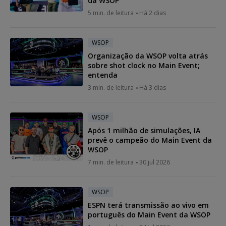
da WSOP
5 min. de leitura
Há 2 dias
WSOP
Organização da WSOP volta atrás
sobre shot clock no Main Event;
entenda
3 min. de leitura
Há 3 dias
WSOP
Após 1 milhão de simulações, IA
prevê o campeão do Main Event da
WSOP
7 min. de leitura
30 jul 2026
WSOP
ESPN terá transmissão ao vivo em
português do Main Event da WSOP