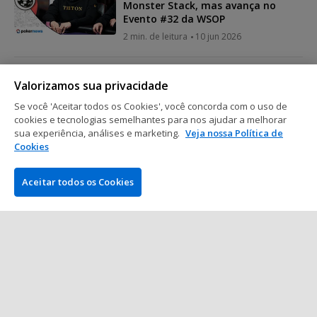
Monster Stack, mas avança no
Evento #32 da WSOP
2 min. de leitura
10 jun 2026
WSOP
Valorizamos sua privacidade
Kristen Foxen vence US$ 25K High
Se você 'Aceitar todos os Cookies', você concorda com o uso de
Roller e conquista sexto bracelete
cookies e tecnologias semelhantes para nos ajudar a melhorar
da WSOP
sua experiência, análises e marketing.
Veja nossa Política de
5 min. de leitura
08 jun 2026
Cookies
Aceitar todos os Cookies
Mostrar mais posts
EMPRESA