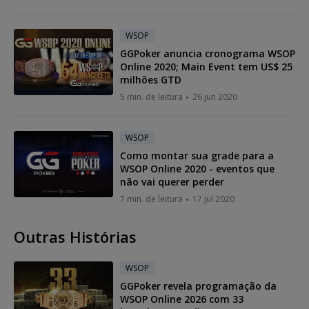
WSOP
GGPoker anuncia cronograma WSOP
Online 2020; Main Event tem US$ 25
milhões GTD
5 min. de leitura
26 jun 2020
WSOP
Como montar sua grade para a
WSOP Online 2020 - eventos que
não vai querer perder
7 min. de leitura
17 jul 2020
Outras Histórias
WSOP
GGPoker revela programação da
WSOP Online 2026 com 33