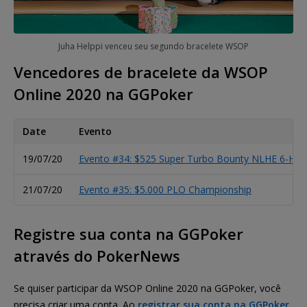
Juha Helppi venceu seu segundo bracelete WSOP
Vencedores de bracelete da WSOP
Online 2020 na GGPoker
Date
Evento
19/07/20
Evento #34: $525 Super Turbo Bounty NLHE 6-Ha
21/07/20
Evento #35: $5.000 PLO Championship
Registre sua conta na GGPoker
através do PokerNews
Se quiser participar da WSOP Online 2020 na GGPoker, você
precisa criar uma conta. Ao
registrar sua conta na GGPoker