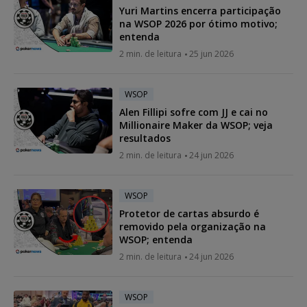
Yuri Martins encerra participação
na WSOP 2026 por ótimo motivo;
entenda
2 min. de leitura
25 jun 2026
WSOP
Alen Fillipi sofre com JJ e cai no
Millionaire Maker da WSOP; veja
resultados
2 min. de leitura
24 jun 2026
WSOP
Protetor de cartas absurdo é
removido pela organização na
WSOP; entenda
2 min. de leitura
24 jun 2026
WSOP