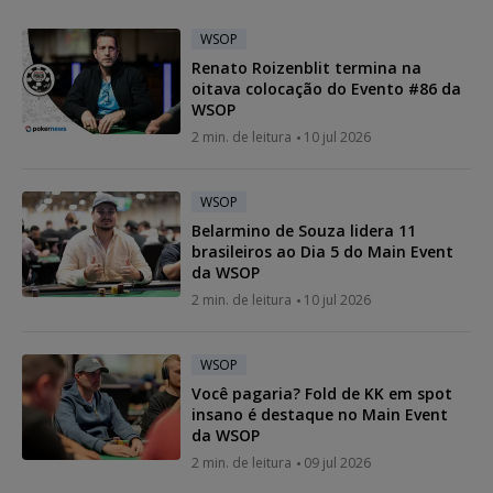
WSOP
Renato Roizenblit termina na
oitava colocação do Evento #86 da
WSOP
2 min. de leitura
10 jul 2026
WSOP
Belarmino de Souza lidera 11
brasileiros ao Dia 5 do Main Event
da WSOP
2 min. de leitura
10 jul 2026
WSOP
Você pagaria? Fold de KK em spot
insano é destaque no Main Event
da WSOP
2 min. de leitura
09 jul 2026