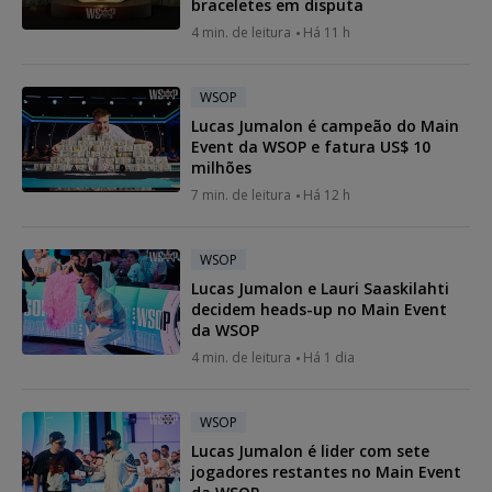
braceletes em disputa
4 min. de leitura
Há 11 h
WSOP
Lucas Jumalon é campeão do Main
Event da WSOP e fatura US$ 10
milhões
7 min. de leitura
Há 12 h
WSOP
Lucas Jumalon e Lauri Saaskilahti
decidem heads-up no Main Event
da WSOP
4 min. de leitura
Há 1 dia
WSOP
Lucas Jumalon é lider com sete
jogadores restantes no Main Event