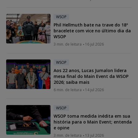
WSOP
Phil Hellmuth bate na trave do 18º
bracelete com vice no último dia da
WSOP
3 min. de leitura
16 jul 2026
WSOP
Aos 22 anos, Lucas Jumalon lidera
mesa final do Main Event da WSOP
2026; saiba mais
6 min. de leitura
14 jul 2026
WSOP
WSOP toma medida inédita em sua
história para o Main Event; entenda
e opine
3 min. de leitura
13 jul 2026