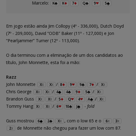
Marcelo:
K
K
7
Q
9
5
Em jogo estão ainda Jim Collopy (4º - 336,000), Dutch Doyd
(7º - 209,000), David “ODB” Baker (11º - 127,000) e Jon
“Pearljammer” Turner (12º - 113,000).
O dia terminou com a eliminação de um dos candidatos ao
título, John Monnette, esta foi a mão:
Razz
John Monnette
/
/
X
X
8
9
9
7
X
X
X
X
Chris George
/
/
X
X
4
4
9
5
X
X
X
X
Brandon Guss
/
/
X
X
5
Q
4
A
X
X
X
X
Tommy Hang
/
-
fold
X
X
6
10
J
X
X
Guss mostrou
, com o low 65 e o
6
2
X
6
3
X
X
X
de Monnette não chegou para fazer um low com 87.
2
X