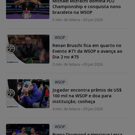
Michael Mizrachi domina PLO
Championship e conquista nono
bracelete na WSOP
5 min. de leitura
30 jun 2026
WSOP
Renan Bruschi fica em quarto no
Evento #71 da WSOP e avança ao
Dia 2 no #75
2 min. de leitura
30 jun 2026
WSOP
Jogador encontra prêmio de US$
100 mil na WSOP e doa para
instituição; conheça
4 min. de leitura
29 jun 2026
WSOP
Breno Drumond e Henrique Lessa