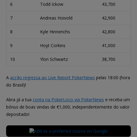
6
Todd Ickow
43,700
7
Andreas Hoivold
42,900
8
Kyle Hinnerichs
42,800
9
Hoyt Corkins
41,000
10
Ylon Schwartz
38,700
A
acção regressa ao Live Report PokerNews
pelas 18:00 (hora
do Brasil)!
Abra já a tua
conta na PokerLoco via PokerNews
e receba um
bónus de boas vindas de €1,000, independentemente do valor
depositado!