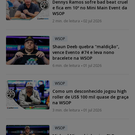
Dennys Ramos sofre bad beat cruel
e fica em 10º no Mini Main Event da
WSOP
2 min. de leitura
02 jul 2026
WSOP
Shaun Deeb quebra "maldição",
vence Evento #74 e leva nono
bracelete na WSOP
6 min. de leitura
01 jul 2026
WSOP
Como um desconhecido jogou high
roller de US$ 100 mil quase de graça
na WSOP
3 min. de leitura
01 jul 2026
WSOP