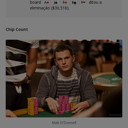
board
ditou a
A
J
9
8
9
eliminação ($30,516).
Chip Count
Matt O'Donnell