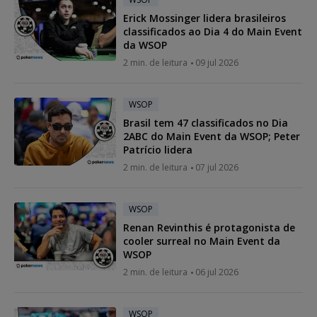
Erick Mossinger lidera brasileiros
classificados ao Dia 4 do Main Event
da WSOP
2 min. de leitura
09 jul 2026
WSOP
Brasil tem 47 classificados no Dia
2ABC do Main Event da WSOP; Peter
Patrício lidera
2 min. de leitura
07 jul 2026
WSOP
Renan Revinthis é protagonista de
cooler surreal no Main Event da
WSOP
2 min. de leitura
06 jul 2026
WSOP