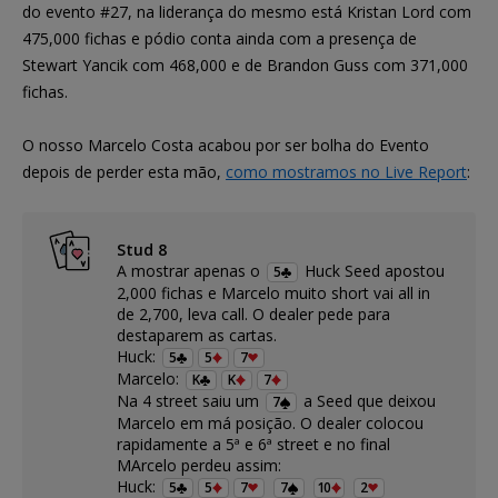
do evento #27, na liderança do mesmo está Kristan Lord com
475,000 fichas e pódio conta ainda com a presença de
Stewart Yancik com 468,000 e de Brandon Guss com 371,000
fichas.
O nosso Marcelo Costa acabou por ser bolha do Evento
depois de perder esta mão,
como mostramos no Live Report
:
Stud 8
A mostrar apenas o
Huck Seed apostou
5
2,000 fichas e Marcelo muito short vai all in
de 2,700, leva call. O dealer pede para
destaparem as cartas.
Huck:
5
5
7
Marcelo:
K
K
7
Na 4 street saiu um
a Seed que deixou
7
Marcelo em má posição. O dealer colocou
rapidamente a 5ª e 6ª street e no final
MArcelo perdeu assim:
Huck:
5
5
7
7
10
2