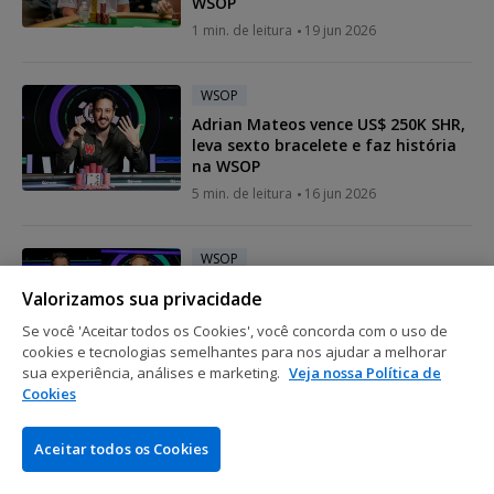
WSOP
1 min. de leitura
19 jun 2026
WSOP
Adrian Mateos vence US$ 250K SHR,
leva sexto bracelete e faz história
na WSOP
5 min. de leitura
16 jun 2026
WSOP
Nick Schulman leva oitavo
Valorizamos sua privacidade
bracelete, e Alex Foxen conquista
tetra na WSOP; confira
Se você 'Aceitar todos os Cookies', você concorda com o uso de
cookies e tecnologias semelhantes para nos ajudar a melhorar
3 min. de leitura
15 jun 2026
sua experiência, análises e marketing.
Veja nossa Política de
Cookies
WSOP
Aceitar todos os Cookies
Yuri Martins conquista hexa e US$
2,8 milhões com vitória histórica na
WSOP