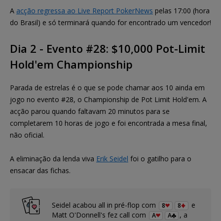
A
acção regressa ao Live Report PokerNews
pelas 17:00 (hora
do Brasil) e só terminará quando for encontrado um vencedor!
Dia 2 - Evento #28: $10,000 Pot-Limit
Hold'em Championship
Parada de estrelas é o que se pode chamar aos 10 ainda em
jogo no evento #28, o Championship de Pot Limit Hold'em. A
acção parou quando faltavam 20 minutos para se
completarem 10 horas de jogo e foi encontrada a mesa final,
não oficial.
A eliminação da lenda viva
Erik Seidel
foi o gatilho para o
ensacar das fichas.
Seidel acabou all in pré-flop com
e
8
8
Matt O'Donnell's fez call com
, a
A
A