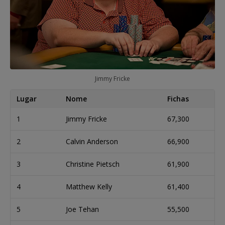
Jimmy Fricke
Lugar
Nome
Fichas
1
Jimmy Fricke
67,300
2
Calvin Anderson
66,900
3
Christine Pietsch
61,900
4
Matthew Kelly
61,400
5
Joe Tehan
55,500