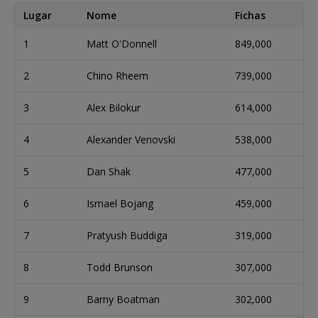
Lugar
Nome
Fichas
1
Matt O'Donnell
849,000
2
Chino Rheem
739,000
3
Alex Bilokur
614,000
4
Alexander Venovski
538,000
5
Dan Shak
477,000
6
Ismael Bojang
459,000
7
Pratyush Buddiga
319,000
8
Todd Brunson
307,000
9
Barny Boatman
302,000