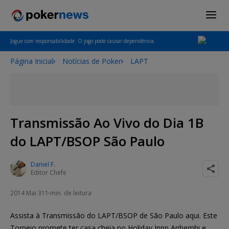
Jogue com responsabilidade. O jogo pode causar dependência.
Página Inicial
Notícias de Poker
LAPT
Transmissão Ao Vivo do Dia 1B
do LAPT/BSOP São Paulo
Daniel F.
Editor Chefe
2014 Mai 31
1 min. de leitura
Assista à Transmissão do LAPT/BSOP de São Paulo aqui. Este
Torneio promete ter casa cheia no Holiday Innn Anhembi e