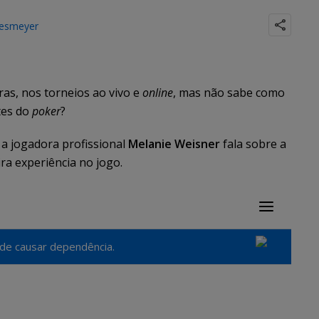
mesmeyer
ras, nos torneios ao vivo e
online
, mas não sabe como
tes do
poker
?
, a jogadora profissional
Melanie Weisner
fala sobre a
ra experiência no jogo.