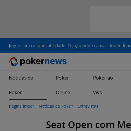
Jogue com responsabilidade. O jogo pode causar dependênci
Notícias de
Poker
Poker ao
Poker
Online
Vivo
Página Inicial
Notícias de Poker
Entrevistas
Seat Open com Mel