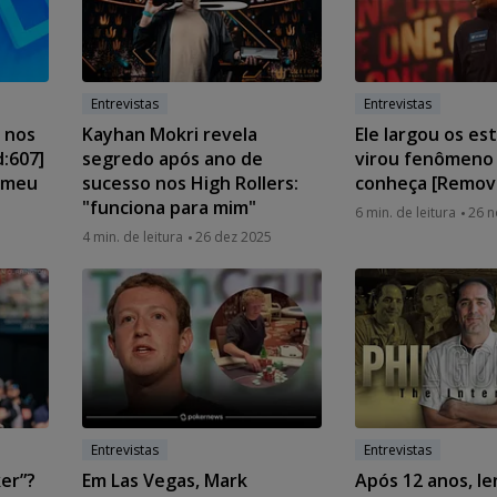
Entrevistas
Entrevistas
 nos
Kayhan Mokri revela
Ele largou os es
:607]
segredo após ano de
virou fenômeno 
o meu
sucesso nos High Rollers:
conheça [Remov
"funciona para mim"
6 min. de leitura
26 n
4 min. de leitura
26 dez 2025
Entrevistas
Entrevistas
er”?
Em Las Vegas, Mark
Após 12 anos, l