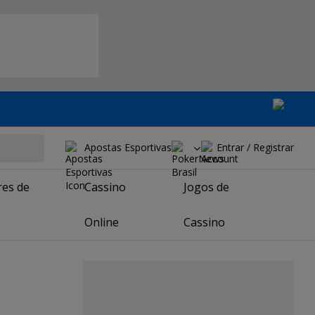
Apostas Esportivas
Entrar / Registrar
res de
Cassino
Jogos de
Online
Cassino