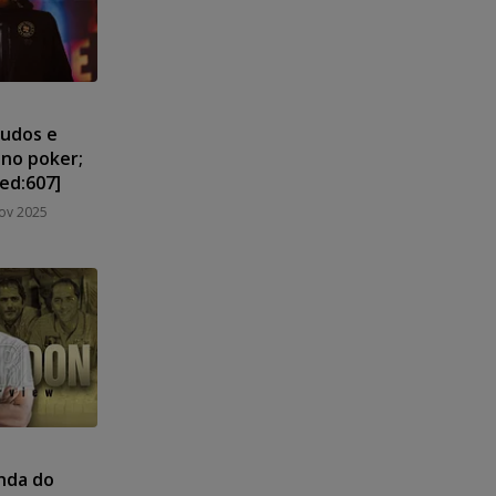
tudos e
no poker;
ed:607]
ov 2025
enda do