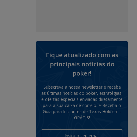
Fique atualizado com as
principais notícias do
poker!
Subscreva a nossa newsletter e receba
as últimas notícias do poker, estratégias,
e ofertas especiais enviadas diretamente
para a sua caixa de correio. + Receba o
Guia para Iniciantes de Texas Hold'em -
GRÁTIS!