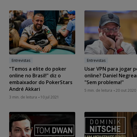
Entrevistas
Entrevistas
"Temos a elite do poker
Usar VPN para jogar 
online no Brasil!" diz o
online? Daniel Negrea
embaixador do PokerStars
"Sem problema!"
André Akkari
5 min. de leitura
20 out 2020
3 min. de leitura
10 jul 2021