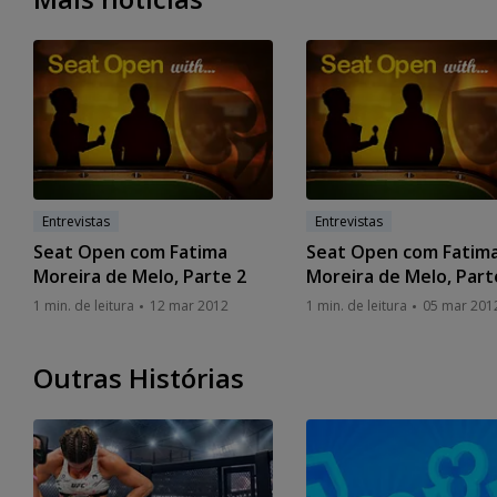
Entrevistas
Entrevistas
Seat Open com Fatima
Seat Open com Fatim
Moreira de Melo, Parte 2
Moreira de Melo, Part
1 min. de leitura
12 mar 2012
1 min. de leitura
05 mar 201
Outras Histórias