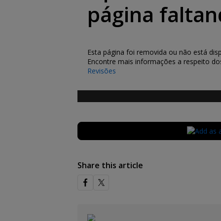
Share this article