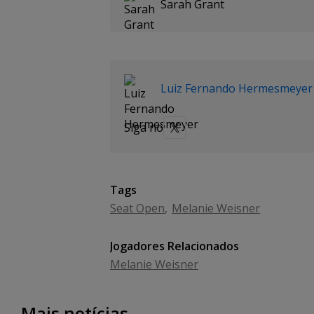
Sarah Grant
Luiz Fernando Hermesmeyer
Siga no
Tags
Seat Open
Melanie Weisner
Jogadores Relacionados
Melanie Weisner
Mais notícias