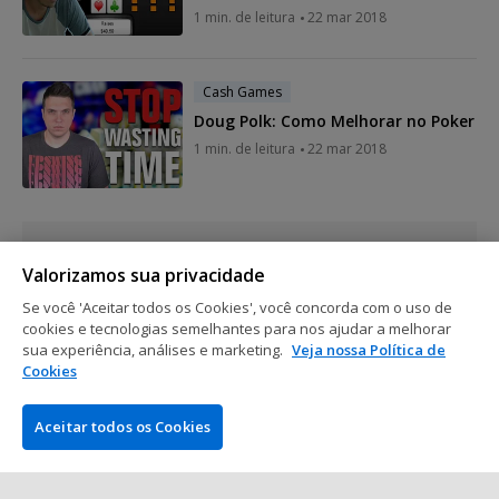
1 min. de leitura
22 mar 2018
Cash Games
Doug Polk: Como Melhorar no Poker
1 min. de leitura
22 mar 2018
Mostrar mais posts
Valorizamos sua privacidade
Se você 'Aceitar todos os Cookies', você concorda com o uso de
cookies e tecnologias semelhantes para nos ajudar a melhorar
sua experiência, análises e marketing.
Veja nossa Política de
Cookies
Aceitar todos os Cookies
EMPRESA
PokerNews.com é o site líder mundial da indústria do poker.