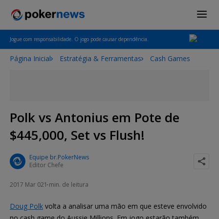
Jogue com responsabilidade. O jogo pode causar dependência.
Página Inicial
Estratégia & Ferramentas
Cash Games
Polk vs Antonius em Pote de
$445,000, Set vs Flush!
Equipe br.PokerNews
Editor Chefe
2017 Mar 02
1 min. de leitura
Doug Polk
volta a analisar uma mão em que esteve envolvido
no cash game do Aussie Millions. Em jogo estarão também