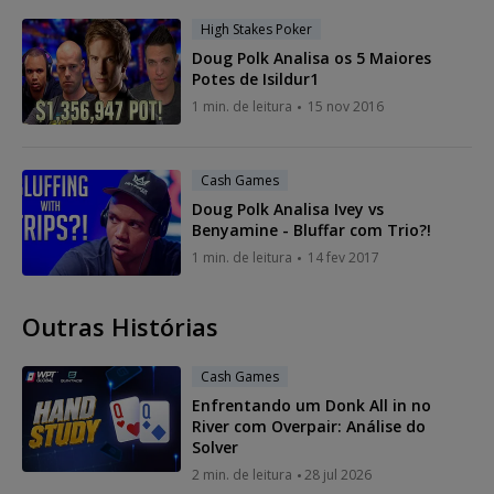
High Stakes Poker
Doug Polk Analisa os 5 Maiores
Potes de Isildur1
1 min. de leitura
15 nov 2016
Cash Games
Doug Polk Analisa Ivey vs
Benyamine - Bluffar com Trio?!
1 min. de leitura
14 fev 2017
Outras Histórias
Cash Games
Enfrentando um Donk All in no
River com Overpair: Análise do
Solver
2 min. de leitura
28 jul 2026