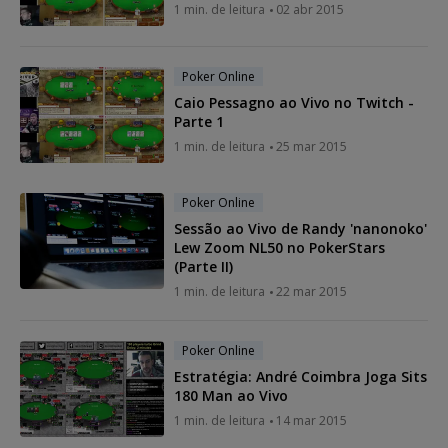
1 min. de leitura
02 abr 2015
Poker Online
Caio Pessagno ao Vivo no Twitch -
Parte 1
1 min. de leitura
25 mar 2015
Poker Online
Sessão ao Vivo de Randy 'nanonoko'
Lew Zoom NL50 no PokerStars
(Parte II)
1 min. de leitura
22 mar 2015
Poker Online
Estratégia: André Coimbra Joga Sits
180 Man ao Vivo
1 min. de leitura
14 mar 2015