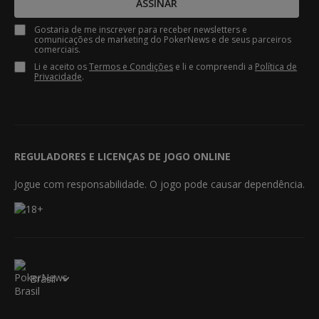
ASSINAR
Gostaria de me inscrever para receber newsletters e
comunicações de marketing do PokerNews e de seus parceiros
comerciais.
Li e aceito os
Termos e Condições
e li e compreendi a
Política de
Privacidade
.
REGULADORES E LICENÇAS DE JOGO ONLINE
Jogue com responsabilidade. O jogo pode causar dependência.
Brasil