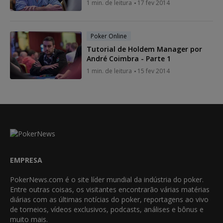
1 min. de leitura
17 fev 2014
Poker Online
Tutorial de Holdem Manager por
André Coimbra - Parte 1
1 min. de leitura
15 fev 2014
EMPRESA
PokerNews.com é o site líder mundial da indústria do poker.
Entre outras coisas, os visitantes encontrarão várias matérias
diárias com as últimas notícias do poker, reportagens ao vivo
de torneios, vídeos exclusivos, podcasts, análises e bônus e
muito mais.