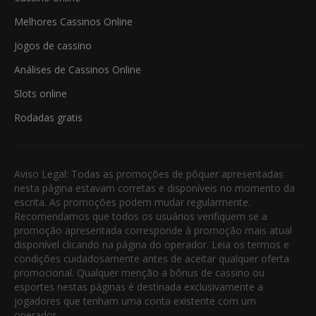
Melhores Cassinos Online
Jogos de cassino
Análises de Cassinos Online
Slots online
Rodadas gratis
Aviso Legal: Todas as promoções de pôquer apresentadas
nesta página estavam corretas e disponíveis no momento da
escrita. As promoções podem mudar regularmente.
Recomendamos que todos os usuários verifiquem se a
promoção apresentada corresponde à promoção mais atual
disponível clicando na página do operador. Leia os termos e
condições cuidadosamente antes de aceitar qualquer oferta
promocional. Qualquer menção a bônus de cassino ou
esportes nestas páginas é destinada exclusivamente a
jogadores que tenham uma conta existente com um
operador.