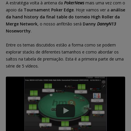
A estratégia volta à antena da
PokerNews
mais uma vez com o
apoio da
Tournament Poker Edge
. Hoje vamos ver a
análise
da hand history da final table do torneio High Roller da
Merge Network
, o nosso anfitrião será
Danny
DannyN13
Noseworthy
.
Entre os temas discutidos estão a forma como se podem
explorar stacks de diferentes tamanhos e como abordar os
saltos na tabela de premiação. Esta é a primeira parte de uma
série de 5 vídeos.