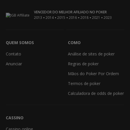
VENCEDOR DO MELHOR AFILIADO NO POKER
•
•
•
•
•
•
2013
2014
2015
2016
2018
2021
2023
QUEM SOMOS
COMO
Contato
Análise de sites de poker
Anunciar
Regras de poker
Mãos do Poker Por Ordem
Termos de poker
Calculadora de odds de poker
CASSINO
Cassino online