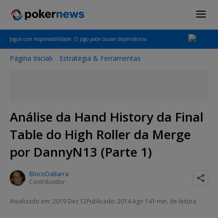
Jogue com responsabilidade. O jogo pode causar dependência.
Página Inicial
Estratégia & Ferramentas
Análise da Hand History da Final
Table do High Roller da Merge
por DannyN13 (Parte 1)
BlocoDaBarra
Contribuidor
Atualizado em: 2019 Dez 12
Publicado: 2014 Ago 14
1 min. de leitura