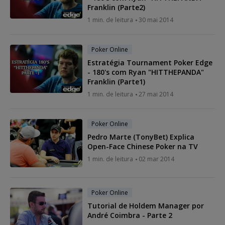
Franklin (Parte2)
1 min. de leitura
30 mai 2014
Poker Online
Estratégia Tournament Poker Edge
- 180's com Ryan "HITTHEPANDA"
Franklin (Parte1)
1 min. de leitura
27 mai 2014
Poker Online
Pedro Marte (TonyBet) Explica
Open-Face Chinese Poker na TV
1 min. de leitura
02 mar 2014
Poker Online
Tutorial de Holdem Manager por
André Coimbra - Parte 2