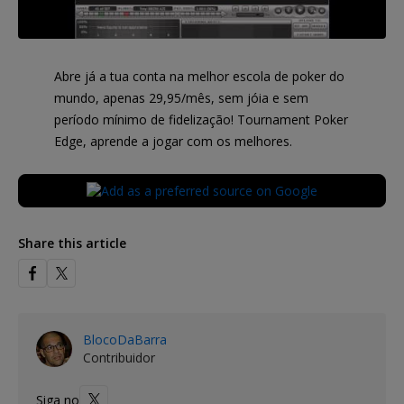
Abre já a tua conta na melhor escola de poker do
mundo, apenas 29,95/mês, sem jóia e sem
período mínimo de fidelização! Tournament Poker
Edge, aprende a jogar com os melhores.
Share this article
BlocoDaBarra
Contribuidor
Siga no