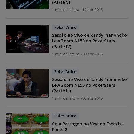
(Parte V)
1 min. de leitura
12 abr 2015
Poker Online
Sessão ao Vivo de Randy 'nanonoko'
Lew Zoom NL50 no PokerStars
(Parte IV)
1 min. de leitura
09 abr 2015
Poker Online
Sessão ao Vivo de Randy 'nanonoko'
Lew Zoom NL50 no PokerStars
(Parte III)
1 min. de leitura
07 abr 2015
Poker Online
Caio Pessagno ao Vivo no Twitch -
Parte 2