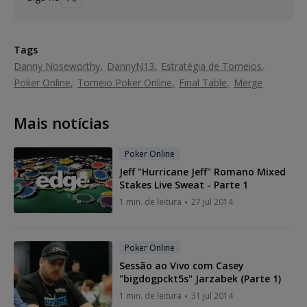
Tags
Danny Noseworthy
DannyN13
Estratégia de Torneios
Poker Online
Torneio Poker Online
Final Table
Merge
Mais notícias
Poker Online
Jeff "Hurricane Jeff" Romano Mixed
Stakes Live Sweat - Parte 1
1 min. de leitura
27 jul 2014
Poker Online
Sessão ao Vivo com Casey
"bigdogpckt5s" Jarzabek (Parte 1)
1 min. de leitura
31 jul 2014