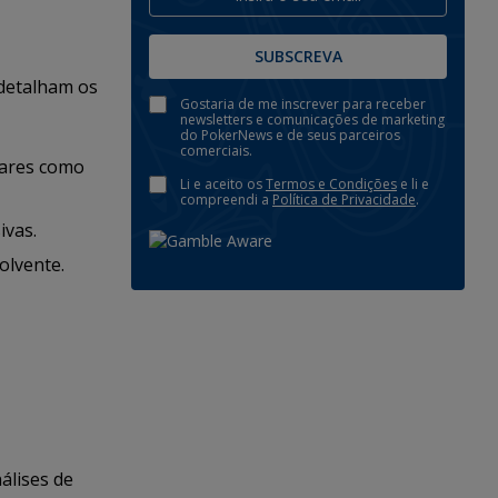
SUBSCREVA
 detalham os
Gostaria de me inscrever para receber
newsletters e comunicações de marketing
do PokerNews e de seus parceiros
comerciais.
lares como
Li e aceito os
Termos e Condições
e li e
compreendi a
Política de Privacidade
.
ivas.
olvente.
álises de