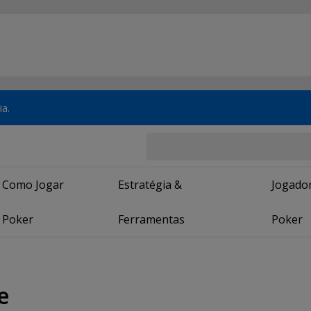
a.
Como Jogar
Estratégia &
Jogado
Poker
Ferramentas
Poker
e