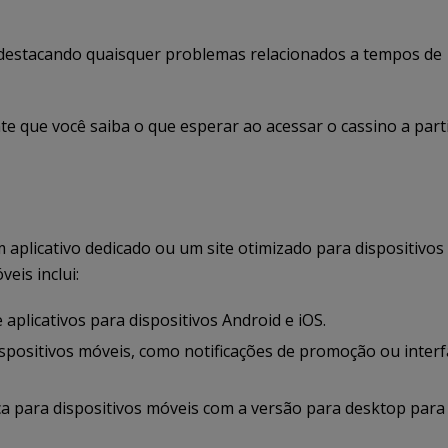
destacando quaisquer problemas relacionados a tempos de
e que você saiba o que esperar ao acessar o cassino a part
aplicativo dedicado ou um site otimizado para dispositivos
eis inclui:
 aplicativos para dispositivos Android e iOS.
spositivos móveis, como notificações de promoção ou inter
 para dispositivos móveis com a versão para desktop para 