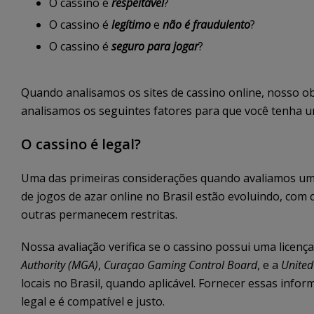
O cassino é
respeitável
?
O cassino é
legítimo
e
não é fraudulento
?
O cassino é
seguro para jogar
?
Quando analisamos os sites de cassino online, nosso ob
analisamos os seguintes fatores para que você tenha u
O cassino é legal?
Uma das primeiras considerações quando avaliamos u
de jogos de azar online no Brasil estão evoluindo, com
outras permanecem restritas.
Nossa avaliação verifica se o cassino possui uma licenç
Authority (MGA)
,
Curaçao Gaming Control Board
, e a
Unite
locais no Brasil, quando aplicável. Fornecer essas info
legal e é compatível e justo.