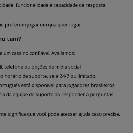
cidade, funcionalidade e capacidade de resposta.
ue preferem jogar em qualquer lugar.
ino tem?
e um cassino confiável. Avaliamos:
l, telefone ou opções de mídia social.
 horário de suporte, seja 24/7 ou limitado.
rtuguês está disponível para jogadores brasileiros.
ia da equipe de suporte ao responder a perguntas.
te significa que você pode acessar ajuda caso precise.