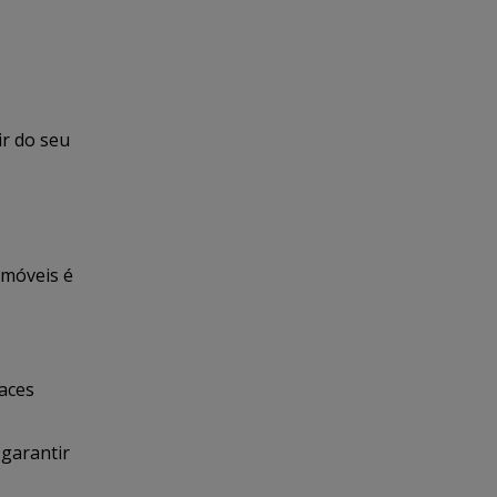
ir do seu
 móveis é
faces
garantir