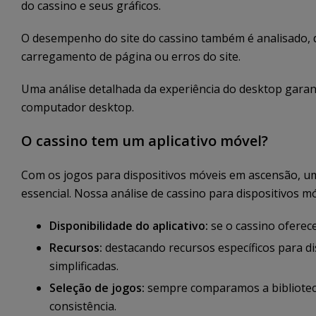
do cassino e seus gráficos.
O desempenho do site do cassino também é analisado, 
carregamento de página ou erros do site.
Uma análise detalhada da experiência do desktop garant
computador desktop.
O cassino tem um aplicativo móvel?
Com os jogos para dispositivos móveis em ascensão, um 
essencial. Nossa análise de cassino para dispositivos móv
Disponibilidade do aplicativo:
se o cassino oferece
Recursos:
destacando recursos específicos para di
simplificadas.
Seleção de jogos:
sempre comparamos a biblioteca
consistência.