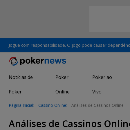
Jogue com responsabilidade. O jogo pode causar dependênci
Notícias de
Poker
Poker ao
Poker
Online
Vivo
Página Inicial
Cassino Online
Análises de Cassinos Online
Análises de Cassinos Onlin