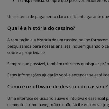
Transparência:
sempre que possível, incluiremos 
Um sistema de pagamento claro e eficiente garante que
Qual é a história do cassino?
A reputação e a história de um cassino online fornecem 
pesquisamos para nossas análises incluem quando o ca
sobre a propriedade.
Sempre que possível, também cobrimos quaisquer prêmio
Estas informações ajudarão você a entender se está lid
Como é o software de desktop do cassino?
Uma interface de usuário suave e intuitiva é essencial
elementos como navegação e quão fácil é encontrar jo