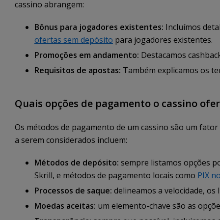
cassino abrangem:
Bônus para jogadores existentes:
Incluímos deta
ofertas sem depósito
para jogadores existentes.
Promoções em andamento:
Destacamos cashback, 
Requisitos de apostas:
Também explicamos os term
Quais opções de pagamento o cassino ofer
Os métodos de pagamento de um cassino são um fator crí
a serem considerados incluem:
Métodos de depósito:
sempre listamos opções pop
Skrill, e métodos de pagamento locais como
PIX no
Processos de saque:
delineamos a velocidade, os l
Moedas aceitas:
um elemento-chave são as opções d