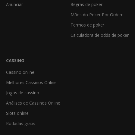
Anunciar
Regras de poker
Mãos do Poker Por Ordem
Termos de poker
Calculadora de odds de poker
CASSINO
Cassino online
Melhores Cassinos Online
Jogos de cassino
Análises de Cassinos Online
Slots online
Rodadas gratis