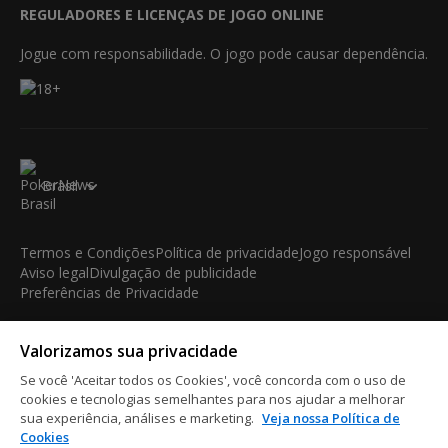
REGULADORES E LICENÇAS DE JOGO ONLINE
Jogue com responsabilidade. O jogo pode causar dependência.
Brasil
Termos e Condições
Política de privacidade
Jogo responsável
Aviso legal
Divulgação de publicidade
Preferências de Privacidade
© 2003-2026 iBus Media Limited. Todos os direitos
Valorizamos sua privacidade
reservados. Este material não pode ser reproduzido, exibido,
modificado ou distribuído sem a autorização prévia e expressa
Se você 'Aceitar todos os Cookies', você concorda com o uso de
por escrito do detentor dos direitos autorais.
cookies e tecnologias semelhantes para nos ajudar a melhorar
iBus Media Limited, 33-37 Athol Street IM1 1LB -Douglas -Isle
sua experiência, análises e marketing.
Veja nossa Política de
of Man
Cookies