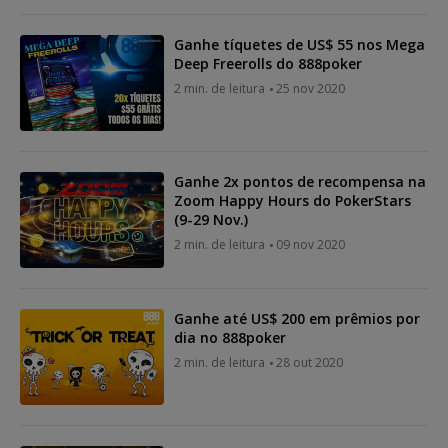
Ganhe tíquetes de US$ 55 nos Mega
Deep Freerolls do 888poker
2 min. de leitura
25 nov 2020
Ganhe 2x pontos de recompensa na
Zoom Happy Hours do PokerStars
(9-29 Nov.)
2 min. de leitura
09 nov 2020
Ganhe até US$ 200 em prêmios por
dia no 888poker
2 min. de leitura
28 out 2020