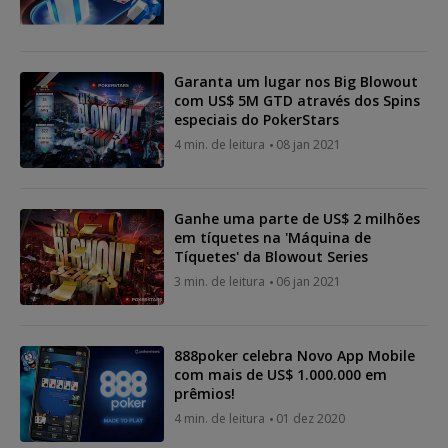
Garanta um lugar nos Big Blowout
com US$ 5M GTD através dos Spins
especiais do PokerStars
4 min. de leitura
08 jan 2021
Ganhe uma parte de US$ 2 milhões
em tíquetes na 'Máquina de
Tíquetes' da Blowout Series
3 min. de leitura
06 jan 2021
888poker celebra Novo App Mobile
com mais de US$ 1.000.000 em
prêmios!
4 min. de leitura
01 dez 2020