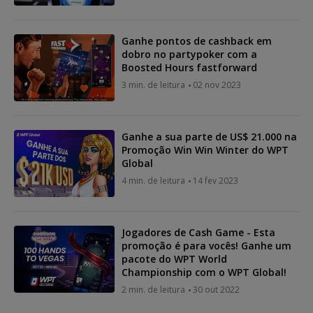
Ganhe pontos de cashback em
dobro no partypoker com a
Boosted Hours fastforward
3 min. de leitura
02 nov 2023
Ganhe a sua parte de US$ 21.000 na
Promoção Win Win Winter do WPT
Global
4 min. de leitura
14 fev 2023
Jogadores de Cash Game - Esta
promoção é para vocês! Ganhe um
pacote do WPT World
Championship com o WPT Global!
2 min. de leitura
30 out 2022