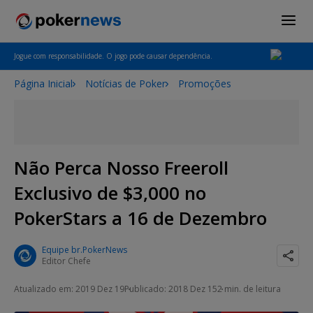
Jogue com responsabilidade. O jogo pode causar dependência.
Página Inicial
Notícias de Poker
Promoções
Não Perca Nosso Freeroll
Exclusivo de $3,000 no
PokerStars a 16 de Dezembro
Equipe br.PokerNews
Editor Chefe
Atualizado em: 2019 Dez 19
Publicado: 2018 Dez 15
2 min. de leitura