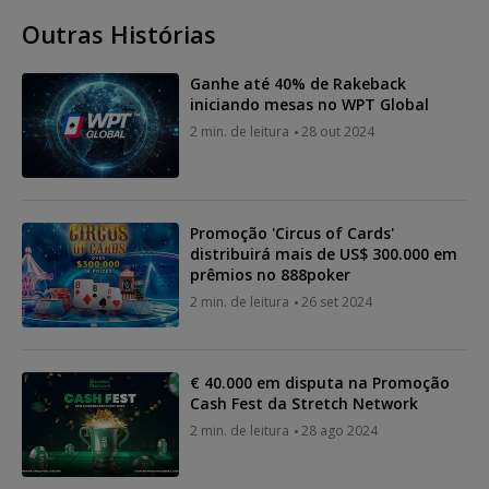
Outras Histórias
Ganhe até 40% de Rakeback
iniciando mesas no WPT Global
2 min. de leitura
28 out 2024
Promoção 'Circus of Cards'
distribuirá mais de US$ 300.000 em
prêmios no 888poker
2 min. de leitura
26 set 2024
€ 40.000 em disputa na Promoção
Cash Fest da Stretch Network
2 min. de leitura
28 ago 2024