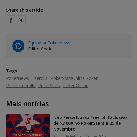
Share this article
Equipe br.PokerNews
Editor Chefe
Tags
PokerNews Freerolls
PokerStarsOnline Poker
Poker freerolls
PokerStars
Poker Online
Mais notícias
Não Perca Nosso Freeroll Exclusivo
de $3,000 no PokerStars a 25 de
Novembro
2 min. de leitura
23 nov 2018