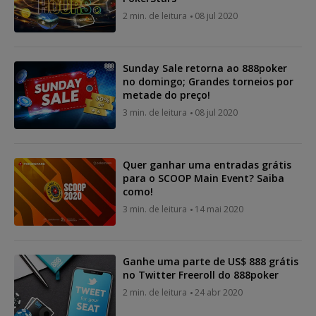
2 min. de leitura
08 jul 2020
Sunday Sale retorna ao 888poker
no domingo; Grandes torneios por
metade do preço!
3 min. de leitura
08 jul 2020
Quer ganhar uma entradas grátis
para o SCOOP Main Event? Saiba
como!
3 min. de leitura
14 mai 2020
Ganhe uma parte de US$ 888 grátis
no Twitter Freeroll do 888poker
2 min. de leitura
24 abr 2020