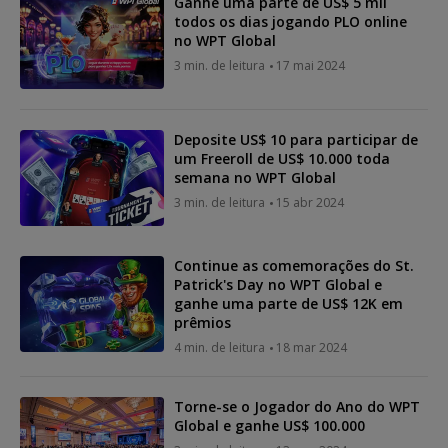
Ganhe uma parte de US$ 5 mil
todos os dias jogando PLO online
no WPT Global
3 min. de leitura
17 mai 2024
Deposite US$ 10 para participar de
um Freeroll de US$ 10.000 toda
semana no WPT Global
3 min. de leitura
15 abr 2024
Continue as comemorações do St.
Patrick's Day no WPT Global e
ganhe uma parte de US$ 12K em
prêmios
4 min. de leitura
18 mar 2024
Torne-se o Jogador do Ano do WPT
Global e ganhe US$ 100.000