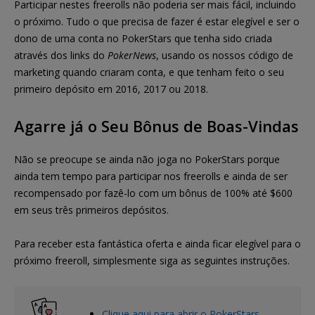
Participar nestes freerolls não poderia ser mais fácil, incluindo
o próximo. Tudo o que precisa de fazer é estar elegível e ser o
dono de uma conta no PokerStars que tenha sido criada
através dos links do
PokerNews
, usando os nossos código de
marketing quando criaram conta, e que tenham feito o seu
primeiro depósito em 2016, 2017 ou 2018.
Agarre já o Seu Bônus de Boas-Vindas
Não se preocupe se ainda não joga no PokerStars porque
ainda tem tempo para participar nos freerolls e ainda de ser
recompensado por fazê-lo com um bônus de 100% até $600
em seus três primeiros depósitos.
Para receber esta fantástica oferta e ainda ficar elegível para o
próximo freeroll, simplesmente siga as seguintes instruções.
Clique aqui para abrir o PokerStars