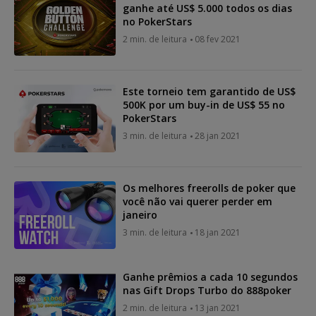
ganhe até US$ 5.000 todos os dias
no PokerStars
2 min. de leitura
08 fev 2021
Este torneio tem garantido de US$
500K por um buy-in de US$ 55 no
PokerStars
3 min. de leitura
28 jan 2021
Os melhores freerolls de poker que
você não vai querer perder em
janeiro
3 min. de leitura
18 jan 2021
Ganhe prêmios a cada 10 segundos
nas Gift Drops Turbo do 888poker
2 min. de leitura
13 jan 2021