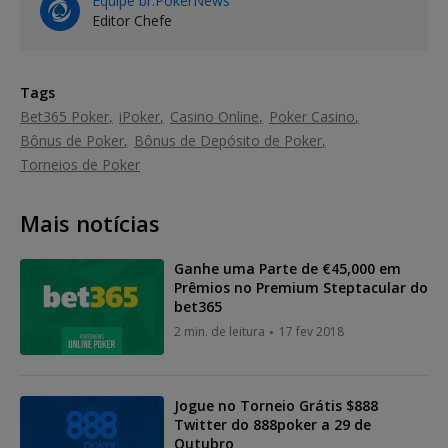
Equipe br.PokerNews
Editor Chefe
Tags
Bet365 Poker
iPoker
Casino Online
Poker Casino
Bônus de Poker
Bônus de Depósito de Poker
Torneios de Poker
Mais notícias
Ganhe uma Parte de €45,000 em
Prêmios no Premium Steptacular do
bet365
2 min. de leitura
17 fev 2018
Jogue no Torneio Grátis $888
Twitter do 888poker a 29 de
Outubro