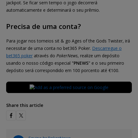
jackpot. Se ficar sem tempo o jogo decorrerá
automaticamente e determinará o seu prêmio.
Precisa de uma conta?
Para jogar nos torneios sit & go Ages of the Gods Twister, irá
necessitar de uma conta no bet365 Poker.
Descarregue o
bet365 poker
através do
PokerNews
, realize um depósito
usando o nosso código especial
"PNEWS"
e o seu primeiro
depósito será correspondido em 100 porcento até €100.
Share this article