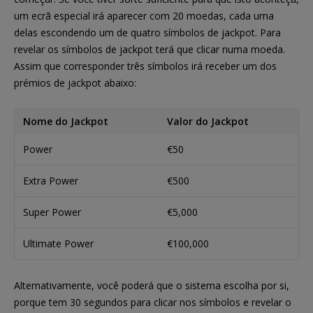
um ecrã especial irá aparecer com 20 moedas, cada uma
delas escondendo um de quatro símbolos de jackpot. Para
revelar os símbolos de jackpot terá que clicar numa moeda.
Assim que corresponder três símbolos irá receber um dos
prémios de jackpot abaixo:
Nome do Jackpot
Valor do Jackpot
Power
€50
Extra Power
€500
Super Power
€5,000
Ultimate Power
€100,000
Alternativamente, você poderá que o sistema escolha por si,
porque tem 30 segundos para clicar nos símbolos e revelar o