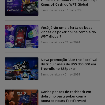
Kings of Cash do WPT Global
3 min. de leitura
07 mar 2024
Você já viu uma oferta de boas-
vindas de poker online como a do
WPT Global?
3 min. de leitura
02 fev 2024
Nova promoção "Ace the Race" vai
distribuir mais de US$ 300.000 em
freerolls no 888poker
3 min. de leitura
01 fev 2024
Ganhe pontos de cashback em
dobro no partypoker com a
Boosted Hours fastforward