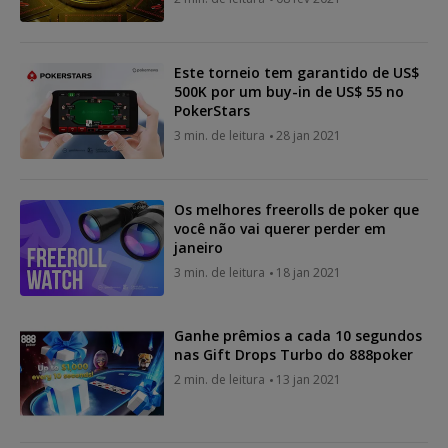
Este torneio tem garantido de US$
500K por um buy-in de US$ 55 no
PokerStars
3 min. de leitura
28 jan 2021
Os melhores freerolls de poker que
você não vai querer perder em
janeiro
3 min. de leitura
18 jan 2021
Ganhe prêmios a cada 10 segundos
nas Gift Drops Turbo do 888poker
2 min. de leitura
13 jan 2021