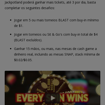
Jackpotland poderá ganhar mais tickets, até 3 por dia, basta
completar os seguintes desafios:
Jogar em 5 ou mais torneios BLAST com buy-in mínimo
de $1.
Jogar em torneios ou Sit & Go's com buy-in total de $4
(BLAST excluídos).
Ganhar 15 mãos, ou mais, nas mesas de cash game a
dinheiro real, incluindo as mesas SNAP, stack mínima de
$0.02/$0.05.