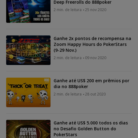
Deep Freerolls do 888poker
2 min. de leitura
25 nov 2020
Ganhe 2x pontos de recompensa na
Zoom Happy Hours do PokerStars
(9-29 Nov.)
2 min. de leitura
09 nov 2020
Ganhe até US$ 200 em prêmios por
dia no 888poker
2 min. de leitura
28 out 2020
Ganhe até US$ 5.000 todos os dias
no Desafio Golden Button do
PokerStars