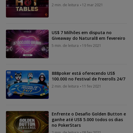
2 min. de leitura
12 mar 2021
US$ 7 Milhões em disputa no
Giveaway do Natural8 em fevereiro
5 min. de leitura
19 fev 2021
888poker está oferecendo US$
100.000 no Festival de Freerolls 24/7
2 min. de leitura
11 fev 2021
Enfrente o Desafio Golden Button e
ganhe até US$ 5.000 todos os dias
no PokerStars
2 min. de leitura
08 fev 2021