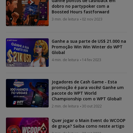
Ganhe pontos de cashback em
dobro no partypoker com a
Boosted Hours fastforward
3 min. de leitura
02 nov 2023
Ganhe a sua parte de US$ 21.000 na
Promoção Win Win Winter do WPT
Global
4 min. de leitura
14 fev 2023
Jogadores de Cash Game - Esta
promoção é para vocês! Ganhe um
pacote do WPT World
Championship com o WPT Global!
2 min. de leitura
30 out 2022
Quer jogar o Main Event do WCOOP
de graça? Saiba como neste artigo