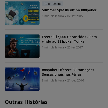
Poker Online
Summer SplashOut no 888poker
1 min. de leitura
02 set 2015
Freeroll $5,000 Garantidos - Bem
vindo ao 888poker Tonka
1 min. de leitura
25 fev 2017
888poker Oferece 3 Promoções
Sensacionais nas Férias
3 min. de leitura
21 dez 2016
Outras Histórias