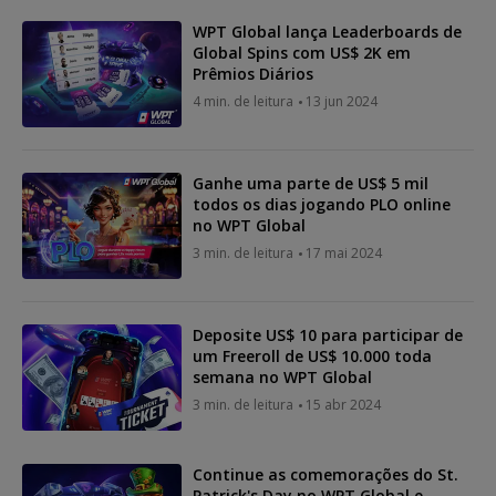
WPT Global lança Leaderboards de
Global Spins com US$ 2K em
Prêmios Diários
4 min. de leitura
13 jun 2024
Ganhe uma parte de US$ 5 mil
todos os dias jogando PLO online
no WPT Global
3 min. de leitura
17 mai 2024
Deposite US$ 10 para participar de
um Freeroll de US$ 10.000 toda
semana no WPT Global
3 min. de leitura
15 abr 2024
Continue as comemorações do St.
Patrick's Day no WPT Global e