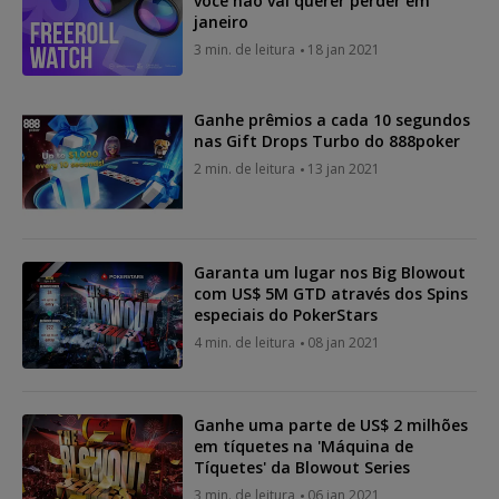
você não vai querer perder em
janeiro
3 min. de leitura
18 jan 2021
Ganhe prêmios a cada 10 segundos
nas Gift Drops Turbo do 888poker
2 min. de leitura
13 jan 2021
Garanta um lugar nos Big Blowout
com US$ 5M GTD através dos Spins
especiais do PokerStars
4 min. de leitura
08 jan 2021
Ganhe uma parte de US$ 2 milhões
em tíquetes na 'Máquina de
Tíquetes' da Blowout Series
3 min. de leitura
06 jan 2021