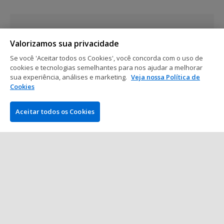
Mostrar mais posts
Valorizamos sua privacidade
Se você 'Aceitar todos os Cookies', você concorda com o uso de
cookies e tecnologias semelhantes para nos ajudar a melhorar
sua experiência, análises e marketing.
Veja nossa Política de
Cookies
Aceitar todos os Cookies
EMPRESA
PokerNews.com é o site líder mundial da indústria do poker.
Entre outras coisas, os visitantes encontrarão várias matérias
diárias com as últimas notícias do poker, reportagens ao vivo
de torneios, vídeos exclusivos, podcasts, análises e bônus e
muito mais.
VENCEDOR DO MELHOR AFILIADO NO POKER
•
•
•
•
•
•
2013
2014
2015
2016
2018
2021
2023