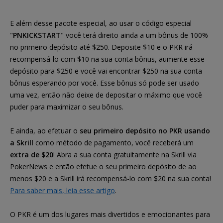
E além desse pacote especial, ao usar o código especial
"
PNKICKSTART
" você terá direito ainda a um bônus de 100%
no primeiro depósito até $250. Deposite $10 e o PKR irá
recompensá-lo com $10 na sua conta bônus, aumente esse
depósito para $250 e você vai encontrar $250 na sua conta
bônus esperando por você. Esse bônus só pode ser usado
uma vez, então não deixe de depositar o máximo que você
puder para maximizar o seu bônus.
E ainda, ao efetuar o
seu primeiro depósito no PKR usando
a Skrill
como método de pagamento, você receberá um
extra de $20
! Abra a sua conta gratuitamente na Skrill via
PokerNews e então efetue o seu primeiro depósito de ao
menos $20 e a Skrill irá recompensá-lo com $20 na sua conta!
Para saber mais, leia esse artigo
.
O PKR é um dos lugares mais divertidos e emocionantes para