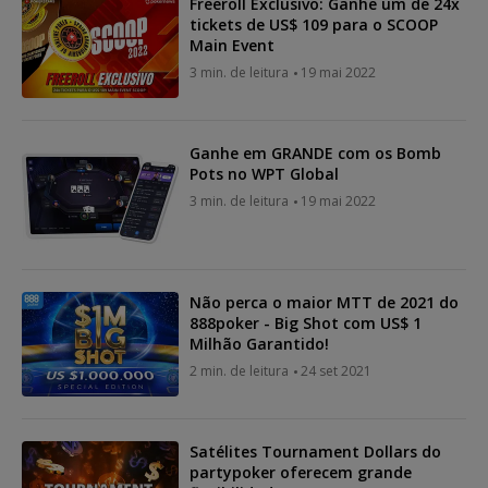
Freeroll Exclusivo: Ganhe um de 24x
tickets de US$ 109 para o SCOOP
Main Event
3 min. de leitura
19 mai 2022
Ganhe em GRANDE com os Bomb
Pots no WPT Global
3 min. de leitura
19 mai 2022
Não perca o maior MTT de 2021 do
888poker - Big Shot com US$ 1
Milhão Garantido!
2 min. de leitura
24 set 2021
Satélites Tournament Dollars do
partypoker oferecem grande