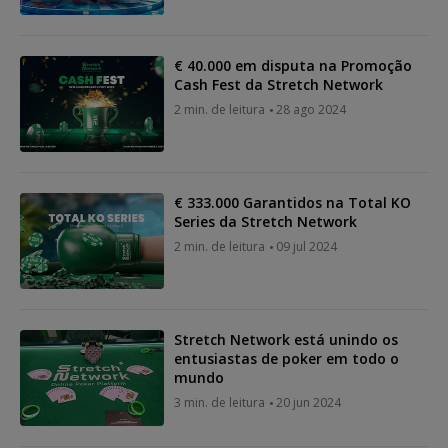
€ 40.000 em disputa na Promoção
Cash Fest da Stretch Network
2 min. de leitura
28 ago 2024
€ 333.000 Garantidos na Total KO
Series da Stretch Network
2 min. de leitura
09 jul 2024
Stretch Network está unindo os
entusiastas de poker em todo o
mundo
3 min. de leitura
20 jun 2024