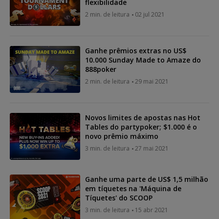
flexibilidade
2 min. de leitura
02 jul 2021
Ganhe prêmios extras no US$
10.000 Sunday Made to Amaze do
888poker
2 min. de leitura
29 mai 2021
Novos limites de apostas nas Hot
Tables do partypoker; $1.000 é o
novo prêmio máximo
3 min. de leitura
27 mai 2021
Ganhe uma parte de US$ 1,5 milhão
em tíquetes na 'Máquina de
Tíquetes' do SCOOP
3 min. de leitura
15 abr 2021