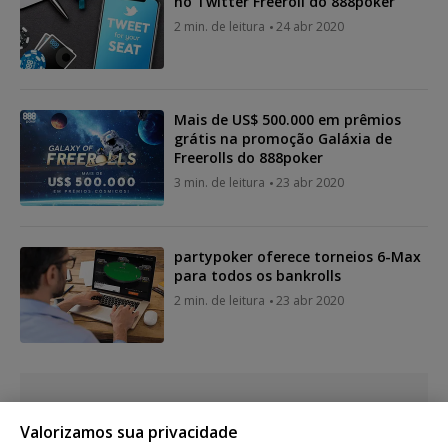
no Twitter Freeroll do 888poker
2 min. de leitura
24 abr 2020
Mais de US$ 500.000 em prêmios
grátis na promoção Galáxia de
Freerolls do 888poker
3 min. de leitura
23 abr 2020
partypoker oferece torneios 6-Max
para todos os bankrolls
2 min. de leitura
23 abr 2020
Mostrar mais posts
Valorizamos sua privacidade