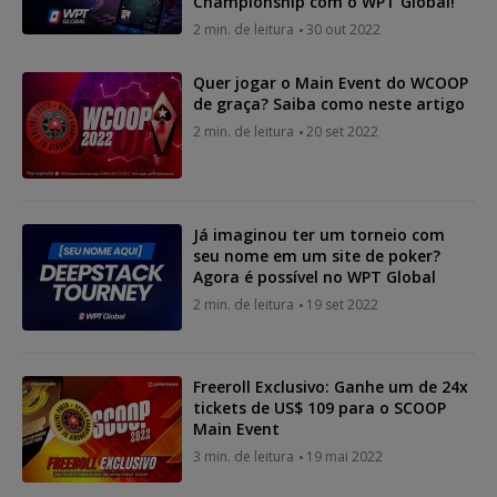
Championship com o WPT Global!
2 min. de leitura
30 out 2022
Quer jogar o Main Event do WCOOP
de graça? Saiba como neste artigo
2 min. de leitura
20 set 2022
Já imaginou ter um torneio com
seu nome em um site de poker?
Agora é possível no WPT Global
2 min. de leitura
19 set 2022
Freeroll Exclusivo: Ganhe um de 24x
tickets de US$ 109 para o SCOOP
Main Event
3 min. de leitura
19 mai 2022