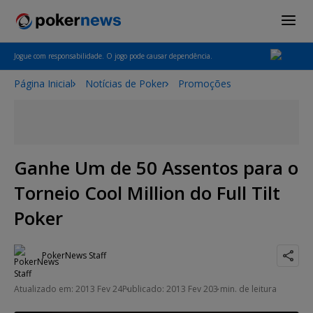
Jogue com responsabilidade. O jogo pode causar dependência.
Página Inicial
Notícias de Poker
Promoções
Ganhe Um de 50 Assentos para o
Torneio Cool Million do Full Tilt
Poker
PokerNews Staff
Atualizado em: 2013 Fev 24
Publicado: 2013 Fev 20
3 min. de leitura