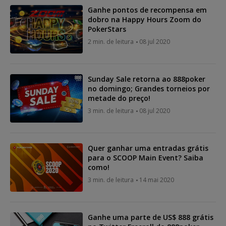
Ganhe pontos de recompensa em
dobro na Happy Hours Zoom do
PokerStars
2 min. de leitura
08 jul 2020
Sunday Sale retorna ao 888poker
no domingo; Grandes torneios por
metade do preço!
3 min. de leitura
08 jul 2020
Quer ganhar uma entradas grátis
para o SCOOP Main Event? Saiba
como!
3 min. de leitura
14 mai 2020
Ganhe uma parte de US$ 888 grátis