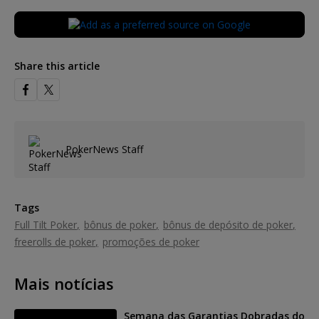
Share this article
PokerNews Staff
Tags
Full Tilt Poker
bônus de poker
bônus de depósito de poker
freerolls de poker
promoções de poker
Mais notícias
Semana das Garantias Dobradas do