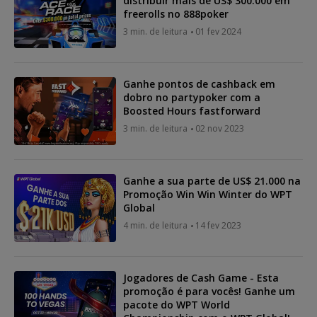
distribuir mais de US$ 300.000 em
freerolls no 888poker
3 min. de leitura
01 fev 2024
Ganhe pontos de cashback em
dobro no partypoker com a
Boosted Hours fastforward
3 min. de leitura
02 nov 2023
Ganhe a sua parte de US$ 21.000 na
Promoção Win Win Winter do WPT
Global
4 min. de leitura
14 fev 2023
Jogadores de Cash Game - Esta
promoção é para vocês! Ganhe um
pacote do WPT World