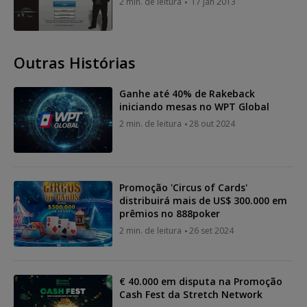
2 min. de leitura
17 jan 2013
Outras Histórias
Ganhe até 40% de Rakeback
iniciando mesas no WPT Global
2 min. de leitura
28 out 2024
Promoção 'Circus of Cards'
distribuirá mais de US$ 300.000 em
prêmios no 888poker
2 min. de leitura
26 set 2024
€ 40.000 em disputa na Promoção
Cash Fest da Stretch Network