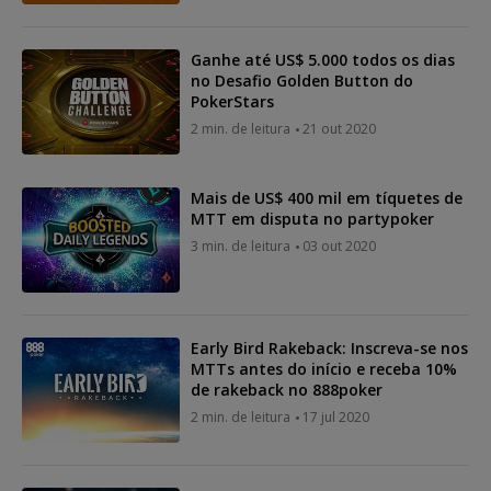
Ganhe até US$ 5.000 todos os dias
no Desafio Golden Button do
PokerStars
2 min. de leitura
21 out 2020
Mais de US$ 400 mil em tíquetes de
MTT em disputa no partypoker
3 min. de leitura
03 out 2020
Early Bird Rakeback: Inscreva-se nos
MTTs antes do início e receba 10%
de rakeback no 888poker
2 min. de leitura
17 jul 2020