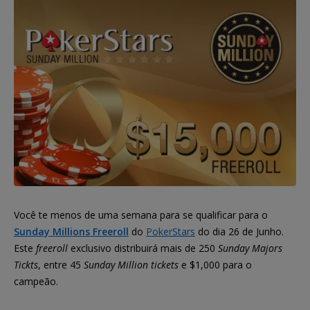
Você te menos de uma semana para se qualificar para o
Sunday Millions Freeroll
do
PokerStars
do dia 26 de Junho.
Este
freeroll
exclusivo distribuirá mais de 250
Sunday Majors
Tickts
, entre 45
Sunday Million tickets
e $1,000 para o
campeão.