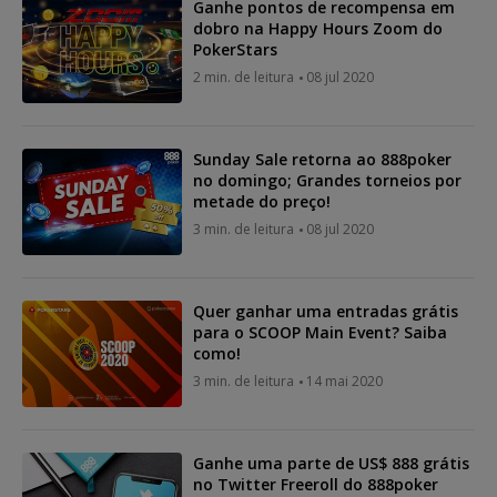
Ganhe pontos de recompensa em
dobro na Happy Hours Zoom do
PokerStars
2 min. de leitura
08 jul 2020
Sunday Sale retorna ao 888poker
no domingo; Grandes torneios por
metade do preço!
3 min. de leitura
08 jul 2020
Quer ganhar uma entradas grátis
para o SCOOP Main Event? Saiba
como!
3 min. de leitura
14 mai 2020
Ganhe uma parte de US$ 888 grátis
no Twitter Freeroll do 888poker