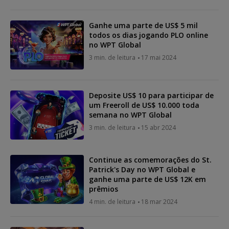
Ganhe uma parte de US$ 5 mil
todos os dias jogando PLO online
no WPT Global
3 min. de leitura
17 mai 2024
Deposite US$ 10 para participar de
um Freeroll de US$ 10.000 toda
semana no WPT Global
3 min. de leitura
15 abr 2024
Continue as comemorações do St.
Patrick's Day no WPT Global e
ganhe uma parte de US$ 12K em
prêmios
4 min. de leitura
18 mar 2024