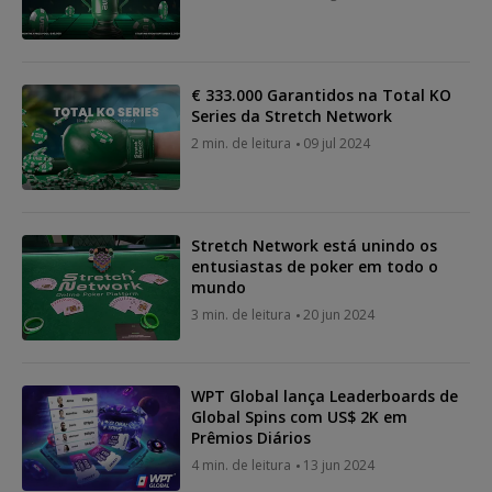
€ 333.000 Garantidos na Total KO
Series da Stretch Network
2 min. de leitura
09 jul 2024
Stretch Network está unindo os
entusiastas de poker em todo o
mundo
3 min. de leitura
20 jun 2024
WPT Global lança Leaderboards de
Global Spins com US$ 2K em
Prêmios Diários
4 min. de leitura
13 jun 2024