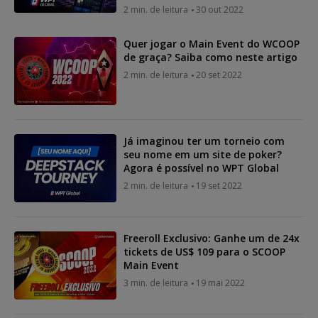
2 min. de leitura
30 out 2022
Quer jogar o Main Event do WCOOP
de graça? Saiba como neste artigo
2 min. de leitura
20 set 2022
Já imaginou ter um torneio com
seu nome em um site de poker?
Agora é possível no WPT Global
2 min. de leitura
19 set 2022
Freeroll Exclusivo: Ganhe um de 24x
tickets de US$ 109 para o SCOOP
Main Event
3 min. de leitura
19 mai 2022