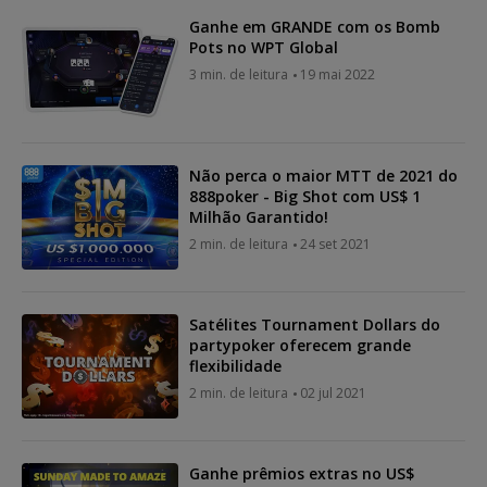
Ganhe em GRANDE com os Bomb
Pots no WPT Global
3 min. de leitura
19 mai 2022
Não perca o maior MTT de 2021 do
888poker - Big Shot com US$ 1
Milhão Garantido!
2 min. de leitura
24 set 2021
Satélites Tournament Dollars do
partypoker oferecem grande
flexibilidade
2 min. de leitura
02 jul 2021
Ganhe prêmios extras no US$