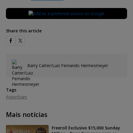
Share this article
Barry Carter/Luiz Fernando Hermesmeyer
Tags
PokerStars
Mais notícias
Freeroll Exclusivo $15,000 Sunday