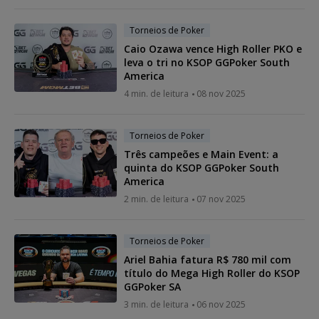
Torneios de Poker
Caio Ozawa vence High Roller PKO e
leva o tri no KSOP GGPoker South
America
4 min. de leitura
08 nov 2025
Torneios de Poker
Três campeões e Main Event: a
quinta do KSOP GGPoker South
America
2 min. de leitura
07 nov 2025
Torneios de Poker
Ariel Bahia fatura R$ 780 mil com
título do Mega High Roller do KSOP
GGPoker SA
3 min. de leitura
06 nov 2025