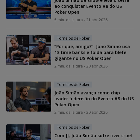
João Simão dá show e leva o tetra
ao conquistar Evento #8 do US
Poker Open
5 min. de leitura
21 abr 2026
Torneios de Poker
“Por que, amigo?”: João Simão usa
13 time banks e folda para blefe
gigante no US Poker Open
2 min. de leitura
20 abr 2026
Torneios de Poker
João Simão avança como chip
leader à decisão do Evento #8 do US
Poker Open
2 min. de leitura
20 abr 2026
Torneios de Poker
Com JJ, João Simão sofre river cruel