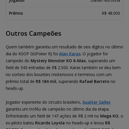
Daniel Noronha
R$ 48.000
Outros Campeões
Quem também garantiu um resultado de seis dígitos no último
dia do KSOP GGPoker RJ foi
Alan Karas
. O jogador foi
campeão do
Mystery Monster KO 6-Max
, superando um
field de 343 entradas de R$ 2.500. Karas também se deu bem
no sorteio dos bounties misteriosos e terminou com um
prêmio total de
R$ 184 mil
, superando
Rafael Barreto
no
heads-up.
Jogador experiente do circuito brasileiro,
Gualter Salles
garantiu um troféu de campeão no último dia da etapa.
Enfrentando um field de 147 ações de R$ 2 mil no
Mega KO
, o
ex-piloto bateu
Ricardo Loyola
no heads-up e levou
R$