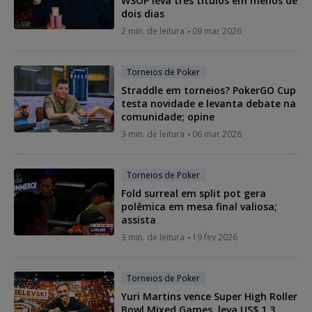
WSOP leva três títulos em menos de
dois dias
2 min. de leitura
09 mar 2026
Torneios de Poker
Straddle em torneios? PokerGO Cup
testa novidade e levanta debate na
comunidade; opine
3 min. de leitura
06 mar 2026
Torneios de Poker
Fold surreal em split pot gera
polêmica em mesa final valiosa;
assista
3 min. de leitura
19 fev 2026
Torneios de Poker
Yuri Martins vence Super High Roller
Bowl Mixed Games, leva US$ 1,3