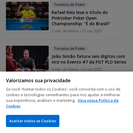
Torneios de Poker
Rafael Reis leva o título do
Pinktober Poker Open
Championship: "É do Brasil!"
2 min. de leitura
27 out 2025
Torneios de Poker
João Simão fatura seis dígitos com
vice no Evento #7 da PGT PLO Series
3 min. de leitura
23 out 2025
Valorizamos sua privacidade
Se você 'Aceitar todos os Cookies', você concorda com o uso de
Torneios de Poker
cookies e tecnologias semelhantes para nos ajudar a melhorar
Lenda húngara do poker tem "festa
sua experiência, análises e marketing.
Veja nossa Política de
do full house" em novo título live
Cookies
3 min. de leitura
17 out 2025
Aceitar todos os Cookies