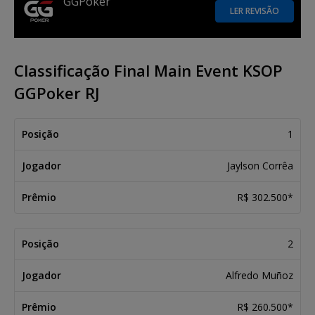
GGPoker
LER REVISÃO
Classificação Final Main Event KSOP
GGPoker RJ
Posição
Jogador
Prêmio
1
Jaylson Corrêa
R$ 302.500*
2
Alfredo Muñoz
R$ 260.500*