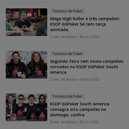
Torneios de Poker
Mega High Roller e três campeões:
KSOP GGPoker SA tem terça
animada
2 min. de leitura
05 nov 2025
Torneios de Poker
Segunda-feira tem novos campeões
coroados no KSOP GGPoker South
America
2 min. de leitura
04 nov 2025
Torneios de Poker
KSOP GGPoker South America
consagra oito campeões no
domingo; confira
3 min. de leitura
03 nov 2025