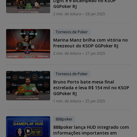
Light e é bicampeão no KSOP
GGPoker RJ
2 min. de leitura
28 jan 2025
Torneios de Poker
Marina Manz brilha com vitória no
Freezeout do KSOP GGPoker RJ
2 min. de leitura
27 jan 2025
Torneios de Poker
Bruno Porto bate mesa final
estrelada e leva R$ 154 mil no KSOP
GGPoker RJ
1 min. de leitura
25 jan 2025
888poker
888poker lança HUD integrado com
informações importantes em