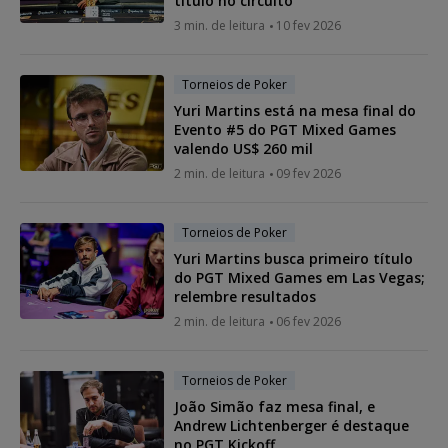
título no circuito
3 min. de leitura
10 fev 2026
Torneios de Poker
Yuri Martins está na mesa final do
Evento #5 do PGT Mixed Games
valendo US$ 260 mil
2 min. de leitura
09 fev 2026
Torneios de Poker
Yuri Martins busca primeiro título
do PGT Mixed Games em Las Vegas;
relembre resultados
2 min. de leitura
06 fev 2026
Torneios de Poker
João Simão faz mesa final, e
Andrew Lichtenberger é destaque
no PGT Kickoff