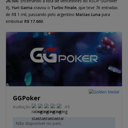
26.500
. Encerrando a lista de vencedores do KSOP GGPoker
RJ,
Yuri Gama
cravou o
Turbo Finale
, que teve 76 entradas
de R$ 1 mil, passando pelo argentino
Matias Luna
para
embolsar
R$ 17.660
.
GGPoker
Avaliação
4.9
Não disponível no país.