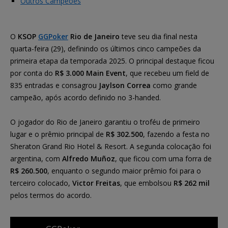
Outros Campeões
O
KSOP
GGPoker
Rio de Janeiro
teve seu dia final nesta
quarta-feira (29), definindo os últimos cinco campeões da
primeira etapa da temporada 2025. O principal destaque ficou
por conta do
R$ 3.000 Main Event
, que recebeu um field de
835 entradas e consagrou
Jaylson Correa
como grande
campeão, após acordo definido no 3-handed.
O jogador do Rio de Janeiro garantiu o troféu de primeiro
lugar e o prêmio principal de
R$ 302.500
, fazendo a festa no
Sheraton Grand Rio Hotel & Resort. A segunda colocação foi
argentina, com
Alfredo Muñoz
, que ficou com uma forra de
R$ 260.500
, enquanto o segundo maior prêmio foi para o
terceiro colocado,
Victor Freitas
, que embolsou
R$ 262 mil
pelos termos do acordo.