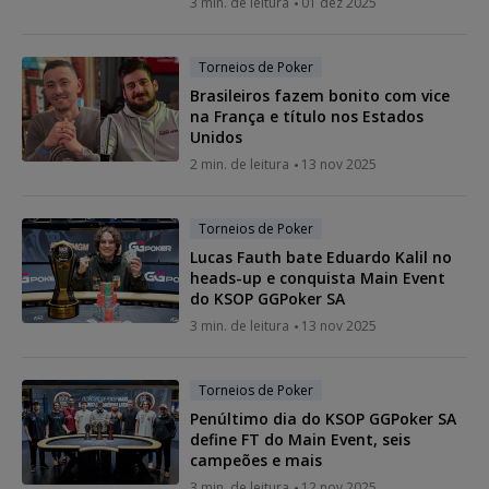
3 min. de leitura
01 dez 2025
Torneios de Poker
Brasileiros fazem bonito com vice
na França e título nos Estados
Unidos
2 min. de leitura
13 nov 2025
Torneios de Poker
Lucas Fauth bate Eduardo Kalil no
heads-up e conquista Main Event
do KSOP GGPoker SA
3 min. de leitura
13 nov 2025
Torneios de Poker
Penúltimo dia do KSOP GGPoker SA
define FT do Main Event, seis
campeões e mais
3 min. de leitura
12 nov 2025