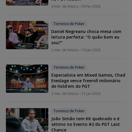
4 min. de leitura
04 fev 2026
Torneios de Poker
Daniel Negreanu choca mesa com
leitura perfeita: "O quão bom eu
sou?"
2 min. de leitura
19 jan 2026
Torneios de Poker
Especialista em Mixed Games, Chad
Eveslage vence freeroll milionário
de Hold’em do PGT
3 min. de leitura
15 jan 2026
Torneios de Poker
João Simão tem KK quebrado e é
sétimo no Evento #2 do PGT Last
Chance