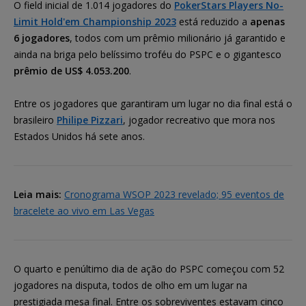
O field inicial de 1.014 jogadores do
PokerStars Players No-
Limit Hold'em Championship 2023
está reduzido a
apenas
6 jogadores
, todos com um prêmio milionário já garantido e
ainda na briga pelo belíssimo troféu do PSPC e o gigantesco
prêmio de US$ 4.053.200
.
Entre os jogadores que garantiram um lugar no dia final está o
brasileiro
Philipe Pizzari
, jogador recreativo que mora nos
Estados Unidos há sete anos.
Leia mais:
Cronograma WSOP 2023 revelado; 95 eventos de
bracelete ao vivo em Las Vegas
O quarto e penúltimo dia de ação do PSPC começou com 52
jogadores na disputa, todos de olho em um lugar na
prestigiada mesa final. Entre os sobreviventes estavam cinco