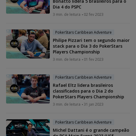
Bonatto lidera 5 brasileiros para o
Dia 4 do PSPC
3 min. de leitura
02 fev 2023
PokerStars Caribbean Adventure
Philipe Pizzari tem o segundo maior
stack para o Dia 3 do PokerStars
Players Championship
3 min. de leitura
01 fev 2023
PokerStars Caribbean Adventure
Rafael Eltz lidera brasileiros
classificados para o Dia 2 do
PokerStars Players Championship
3 min. de leitura
31 jan 2023
PokerStars Caribbean Adventure
Michel Dattani é o grande campeão
do PCA Main Event 2023 (US$