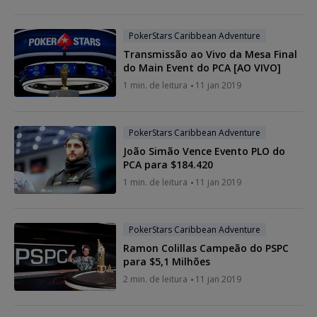
PokerStars Caribbean Adventure
Transmissão ao Vivo da Mesa Final
do Main Event do PCA [AO VIVO]
1 min. de leitura
11 jan 2019
PokerStars Caribbean Adventure
João Simão Vence Evento PLO do
PCA para $184.420
1 min. de leitura
11 jan 2019
PokerStars Caribbean Adventure
Ramon Colillas Campeão do PSPC
para $5,1 Milhões
2 min. de leitura
11 jan 2019