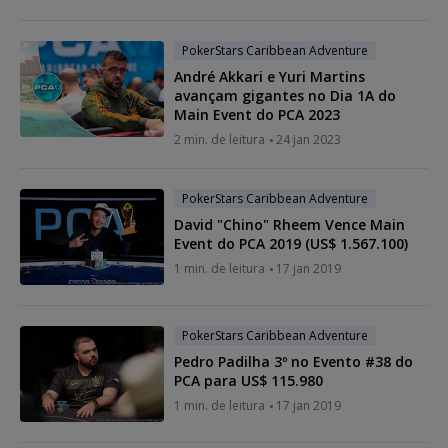
PokerStars Caribbean Adventure
André Akkari e Yuri Martins
avançam gigantes no Dia 1A do
Main Event do PCA 2023
2 min. de leitura
24 jan 2023
PokerStars Caribbean Adventure
David "Chino" Rheem Vence Main
Event do PCA 2019 (US$ 1.567.100)
1 min. de leitura
17 jan 2019
PokerStars Caribbean Adventure
Pedro Padilha 3º no Evento #38 do
PCA para US$ 115.980
1 min. de leitura
17 jan 2019