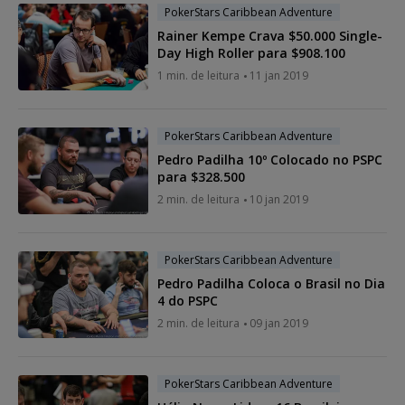
PokerStars Caribbean Adventure
Rainer Kempe Crava $50.000 Single-
Day High Roller para $908.100
1 min. de leitura
11 jan 2019
PokerStars Caribbean Adventure
Pedro Padilha 10º Colocado no PSPC
para $328.500
2 min. de leitura
10 jan 2019
PokerStars Caribbean Adventure
Pedro Padilha Coloca o Brasil no Dia
4 do PSPC
2 min. de leitura
09 jan 2019
PokerStars Caribbean Adventure