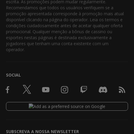
escrita. As promoções podem mudar regularmente.
Recomendamos que todos os usuários verifiquem se a
promoção apresentada corresponde à promoção mais atual
disponível clicando na página do operador. Leia os termos e
condições cuidadosamente antes de aceitar qualquer oferta
promocional. Qualquer menção a bônus de cassino ou
esportes nestas páginas é destinada exclusivamente a
jogadores que tenham uma conta existente com um
operador.
SOCIAL
SUBSCREVA A NOSSA NEWSLETTER