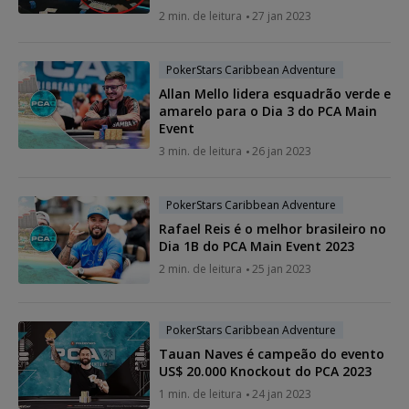
2 min. de leitura
27 jan 2023
PokerStars Caribbean Adventure
Allan Mello lidera esquadrão verde e
amarelo para o Dia 3 do PCA Main
Event
3 min. de leitura
26 jan 2023
PokerStars Caribbean Adventure
Rafael Reis é o melhor brasileiro no
Dia 1B do PCA Main Event 2023
2 min. de leitura
25 jan 2023
PokerStars Caribbean Adventure
Tauan Naves é campeão do evento
US$ 20.000 Knockout do PCA 2023
1 min. de leitura
24 jan 2023