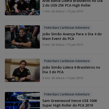
Ariel Bahia Lidera Brasileiros no Dia
2 do US$ 25K PCA High Roller
1 min. de leitura
15 jan 2019
PokerStars Caribbean Adventure
João Simão Avança Para o Dia 4 do
Main Event do PCA
2 min. de leitura
15 jan 2019
PokerStars Caribbean Adventure
João Simão Lidera 6 Brasileiros no
Dia 3 do PCA
2 min. de leitura
14 jan 2019
PokerStars Caribbean Adventure
Sam Greenwood Vence US$ 100K
Super High Roller do PCA 2019