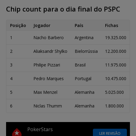
Chip count para o dia final do PSPC
Posição
Jogador
País
Fichas
B
1
Nacho Barbero
Argentina
19.325.000
7
2
Aliaksandr Shylko
Bielorrússia
12.200.000
4
3
Philipe Pizzari
Brasil
11.975.000
4
4
Pedro Marques
Portugal
10.475.000
4
5
Max Menzel
Alemanha
5.025.000
2
6
Niclas Thumm
Alemanha
1.800.000
7
PokerStars
LER REVISÃO