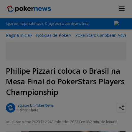
Jogue com responsabilidade. O jogo pode causar dependência.
Página Inicial
Notícias de Poker
PokerStars Caribbean Advent
Philipe Pizzari coloca o Brasil na
Mesa Final do PokerStars Players
Championship
Equipe br.PokerNews
Editor Chefe
Atualizado em: 2023 Fev 04
Publicado: 2023 Fev 03
2 min. de leitura