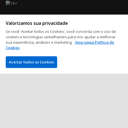
Valorizamos sua privacidade
Brasil
Se você 'Aceitar todos os Cookies', você concorda com o uso de
cookies e tecnologias semelhantes para nos ajudar a melhorar
sua experiência, análises e marketing.
Veja nossa Política de
Cookies
Termos e Condições
Política de privacidade
Jogo responsável
Aviso legal
Divulgação de publicidade
Preferências de Privacidade
Aceitar todos os Cookies
© 2003-2026 iBus Media Limited. Todos os direitos
reservados. Este material não pode ser reproduzido, exibido,
modificado ou distribuído sem a autorização prévia e expressa
por escrito do detentor dos direitos autorais.
iBus Media Limited, 33-37 Athol Street IM1 1LB -Douglas -Isle
of Man