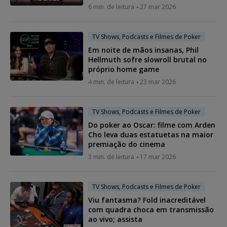
6 min. de leitura
27 mar 2026
TV Shows, Podcasts e Filmes de Poker
Em noite de mãos insanas, Phil
Hellmuth sofre slowroll brutal no
próprio home game
4 min. de leitura
23 mar 2026
TV Shows, Podcasts e Filmes de Poker
Do poker ao Oscar: filme com Arden
Cho leva duas estatuetas na maior
premiação do cinema
3 min. de leitura
17 mar 2026
TV Shows, Podcasts e Filmes de Poker
Viu fantasma? Fold inacreditável
com quadra choca em transmissão
ao vivo; assista