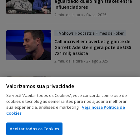
aguardado duelo high stakes entre
influenciadores
2 min. de leitura
04 set 2025
TV Shows, Podcasts e Filmes de Poker
Call incrível em overbet gigante de
Garrett Adelstein gera pote de US$
721 mil; assista
2 min. de leitura
27 ago 2025
TV Shows, Podcasts e Filmes de Poker
Valorizamos sua privacidade
Flop do engate gera pote de quase
US$ 500 mil com Doug Polk e Nik
Se você 'Aceitar todos os Cookies', você concorda com o uso de
Airball; assista
cookies e tecnologias semelhantes para nos ajudar a melhorar
sua experiência, análises e marketing.
Veja nossa Política de
2 min. de leitura
25 ago 2025
Cookies
Aceitar todos os Cookies
Mostrar mais posts