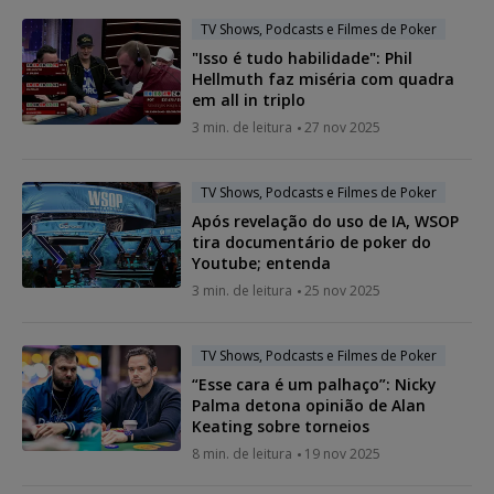
TV Shows, Podcasts e Filmes de Poker
"Isso é tudo habilidade": Phil
Hellmuth faz miséria com quadra
em all in triplo
3 min. de leitura
27 nov 2025
TV Shows, Podcasts e Filmes de Poker
Após revelação do uso de IA, WSOP
tira documentário de poker do
Youtube; entenda
3 min. de leitura
25 nov 2025
TV Shows, Podcasts e Filmes de Poker
“Esse cara é um palhaço”: Nicky
Palma detona opinião de Alan
Keating sobre torneios
8 min. de leitura
19 nov 2025