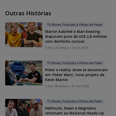
Outras Histórias
TV Shows, Podcasts e Filmes de Poker
Martin Kabrhel e Alan Keating
disputam pote de US$ 2,8 milhões
com desfecho curioso
3 min. de leitura
15 jun 2026
TV Shows, Podcasts e Filmes de Poker
Poker e reality show se encontram
em 'Poker Wars', novo projeto de
Kevin Martin
3 min. de leitura
21 mai 2026
TV Shows, Podcasts e Filmes de Poker
Hellmuth, Dwan e Negreanu
retornam ao National Heads-Up