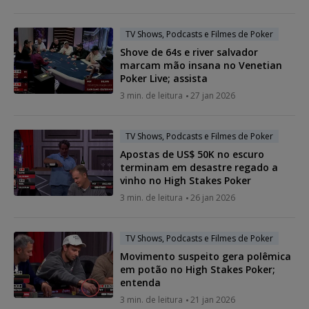
TV Shows, Podcasts e Filmes de Poker
Shove de 64s e river salvador
marcam mão insana no Venetian
Poker Live; assista
3 min. de leitura
27 jan 2026
TV Shows, Podcasts e Filmes de Poker
Apostas de US$ 50K no escuro
terminam em desastre regado a
vinho no High Stakes Poker
3 min. de leitura
26 jan 2026
TV Shows, Podcasts e Filmes de Poker
Movimento suspeito gera polêmica
em potão no High Stakes Poker;
entenda
3 min. de leitura
21 jan 2026