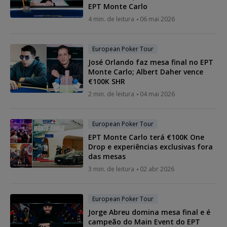
EPT Monte Carlo
4 min. de leitura
06 mai 2026
European Poker Tour
José Orlando faz mesa final no EPT
Monte Carlo; Albert Daher vence
€100K SHR
2 min. de leitura
04 mai 2026
European Poker Tour
EPT Monte Carlo terá €100K One
Drop e experiências exclusivas fora
das mesas
3 min. de leitura
02 abr 2026
European Poker Tour
Jorge Abreu domina mesa final e é
campeão do Main Event do EPT