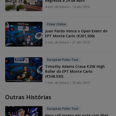
Regressa a 24 de Abril
4 min. de leitura
19 abr 2018
Poker Online
Juan Pardo Vence o Open Event do
EPT Monte Carlo (€201,500)
2 min. de leitura
27 abr 2018
European Poker Tour
Timothy Adams Crava €25K High
Roller do EPT Monte Carlo
(€548.030)
1 min. de leitura
30 abr 2019
Outras Histórias
European Poker Tour
Hero call insano em pote com 5bet