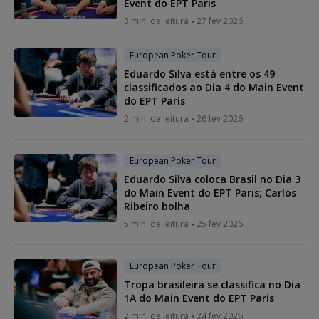
Event do EPT Paris
3 min. de leitura
27 fev 2026
European Poker Tour
Eduardo Silva está entre os 49
classificados ao Dia 4 do Main Event
do EPT Paris
2 min. de leitura
26 fev 2026
European Poker Tour
Eduardo Silva coloca Brasil no Dia 3
do Main Event do EPT Paris; Carlos
Ribeiro bolha
5 min. de leitura
25 fev 2026
European Poker Tour
Tropa brasileira se classifica no Dia
1A do Main Event do EPT Paris
2 min. de leitura
24 fev 2026