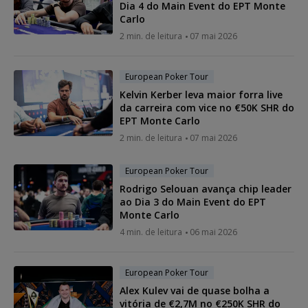
Dia 4 do Main Event do EPT Monte
Carlo
2 min. de leitura
07 mai 2026
European Poker Tour
Kelvin Kerber leva maior forra live
da carreira com vice no €50K SHR do
EPT Monte Carlo
2 min. de leitura
07 mai 2026
European Poker Tour
Rodrigo Selouan avança chip leader
ao Dia 3 do Main Event do EPT
Monte Carlo
4 min. de leitura
06 mai 2026
European Poker Tour
Alex Kulev vai de quase bolha a
vitória de €2,7M no €250K SHR do