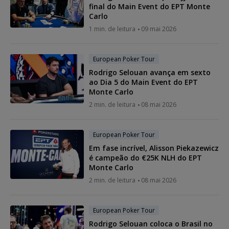
final do Main Event do EPT Monte
Carlo
1 min. de leitura
09 mai 2026
European Poker Tour
Rodrigo Selouan avança em sexto
ao Dia 5 do Main Event do EPT
Monte Carlo
2 min. de leitura
08 mai 2026
European Poker Tour
Em fase incrível, Alisson Piekazewicz
é campeão do €25K NLH do EPT
Monte Carlo
2 min. de leitura
08 mai 2026
European Poker Tour
Rodrigo Selouan coloca o Brasil no