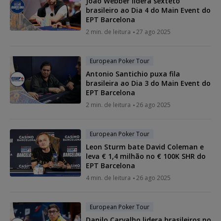
João Webber lidera sexteto
brasileiro ao Dia 4 do Main Event do
EPT Barcelona
2 min. de leitura
27 ago 2025
European Poker Tour
Antonio Santichio puxa fila
brasileira ao Dia 3 do Main Event do
EPT Barcelona
2 min. de leitura
26 ago 2025
European Poker Tour
Leon Sturm bate David Coleman e
leva € 1,4 milhão no € 100K SHR do
EPT Barcelona
4 min. de leitura
26 ago 2025
European Poker Tour
Danilo Carvalho lidera brasileiros no