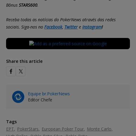
Bônus
STARS600
.
Receba todas as notícias do PokerNews através das redes
sociais. Siga-nos no
Facebook
,
Twitter
e
Instagram
!
Share this article
Equipe br.PokerNews
Editor Chefe
Tags
EPT
PokerStars
European Poker Tour
Monte Carlo