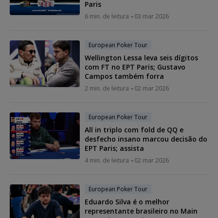
Paris
6 min. de leitura
03 mar 2026
European Poker Tour
Wellington Lessa leva seis dígitos
com FT no EPT Paris; Gustavo
Campos também forra
2 min. de leitura
02 mar 2026
European Poker Tour
All in triplo com fold de QQ e
desfecho insano marcou decisão do
EPT Paris; assista
4 min. de leitura
02 mar 2026
European Poker Tour
Eduardo Silva é o melhor
representante brasileiro no Main