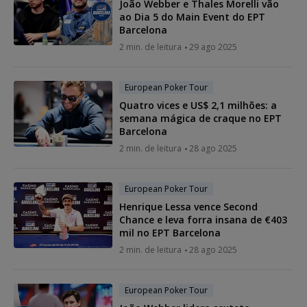
João Webber e Thales Morelli vão
ao Dia 5 do Main Event do EPT
Barcelona
2 min. de leitura
29 ago 2025
European Poker Tour
Quatro vices e US$ 2,1 milhões: a
semana mágica de craque no EPT
Barcelona
2 min. de leitura
28 ago 2025
European Poker Tour
Henrique Lessa vence Second
Chance e leva forra insana de €403
mil no EPT Barcelona
2 min. de leitura
28 ago 2025
European Poker Tour