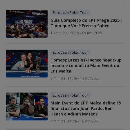
European Poker Tour
Guia Completo do EPT Praga 2025 |
Tudo que Você Precisa Saber
19 min. de leitura
05 nov 2025
European Poker Tour
Tomasz Brzezinski vence heads-up
insano e conquista Main Event do
EPT Malta
5 min. de leitura
13 out 2025
European Poker Tour
Main Event do EPT Malta define 15
finalistas com Juan Pardo, Ben
Heath e Adrian Mateos
4 min. de leitura
10 out 2025