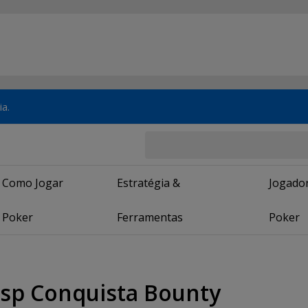
a.
Como Jogar
Estratégia &
Jogado
Poker
Ferramentas
Poker
.sp Conquista Bounty