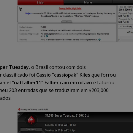
uper Tuesday
, o Brasil contou com dois
 classificado foi
Cassio "cassiopak" Kiles
que forrou
niel "natfalber11" Falber
caiu em oitavo e faturou
lheu 203 entradas que se traduziram em $203,000
cados.