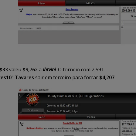
 $33
valeu
$9,762
a
Ihrvini
. O torneio com 2,591
res10" Tavares
sair em terceiro para forrar
$4,207
.