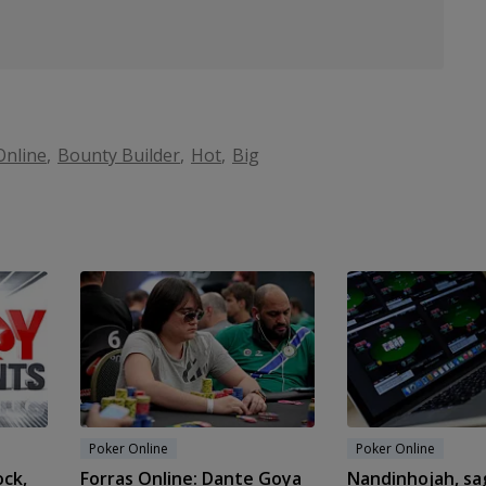
Online
Bounty Builder
Hot
Big
Poker Online
Poker Online
ock,
Forras Online: Dante Goya
Nandinhojah, sa