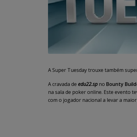
A Super Tuesday trouxe também super
A cravada de
edu22.sp
no
Bounty Build
na sala de poker online. Este evento t
com o jogador nacional a levar a maior 