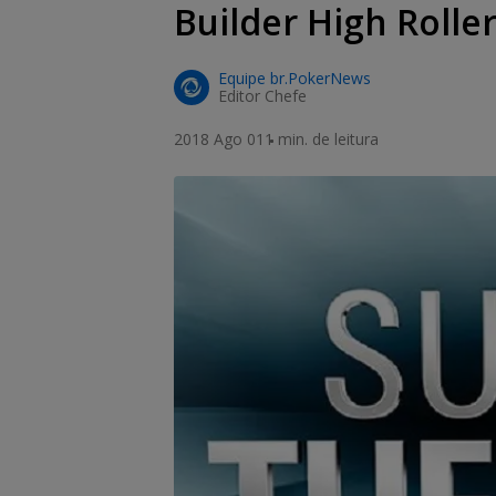
Builder High Rolle
Equipe br.PokerNews
Editor Chefe
2018 Ago 01
1 min. de leitura