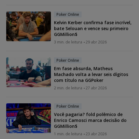
Poker Online
Kelvin Kerber confirma fase incrível,
bate Selouan e vence seu primeiro
GGMillion$
3 min. de leitura
29 abr 2026
Poker Online
Em fase absurda, Matheus
Machado volta a levar seis dígitos
com título na GGPoker
2 min. de leitura
27 abr 2026
Poker Online
Você pagaria? fold polêmico de
Enrico Camosci marca decisão do
GGMillion$
1 min. de leitura
23 abr 2026