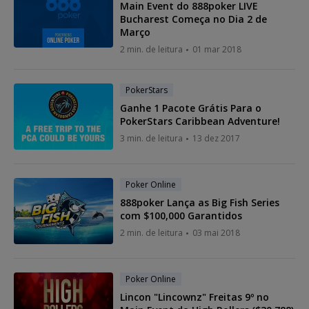
Main Event do 888poker LIVE
Bucharest Começa no Dia 2 de
Março
2 min. de leitura
01 mar 2018
PokerStars
Ganhe 1 Pacote Grátis Para o
PokerStars Caribbean Adventure!
3 min. de leitura
13 dez 2017
Poker Online
888poker Lança as Big Fish Series
com $100,000 Garantidos
2 min. de leitura
03 mai 2018
Poker Online
Lincon "Lincownz" Freitas 9º no