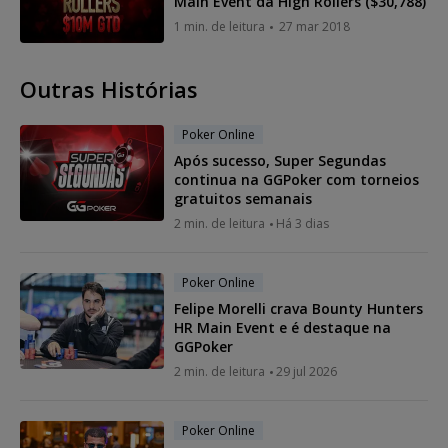
Main Event da High Rollers ($30,788)
1 min. de leitura
27 mar 2018
Outras Histórias
Poker Online
Após sucesso, Super Segundas
continua na GGPoker com torneios
gratuitos semanais
2 min. de leitura
Há 3 dias
Poker Online
Felipe Morelli crava Bounty Hunters
HR Main Event e é destaque na
GGPoker
2 min. de leitura
29 jul 2026
Poker Online