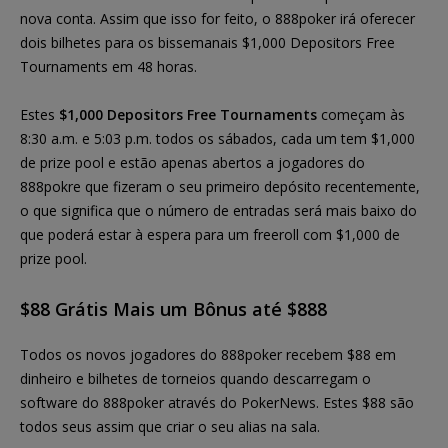
nova conta. Assim que isso for feito, o 888poker irá oferecer
dois bilhetes para os bissemanais $1,000 Depositors Free
Tournaments em 48 horas.
Estes
$1,000 Depositors Free Tournaments
começam às
8:30 a.m. e 5:03 p.m. todos os sábados, cada um tem $1,000
de prize pool e estão apenas abertos a jogadores do
888pokre que fizeram o seu primeiro depósito recentemente,
o que significa que o número de entradas será mais baixo do
que poderá estar à espera para um freeroll com $1,000 de
prize pool.
$88 Grátis Mais um Bônus até $888
Todos os novos jogadores do 888poker recebem $88 em
dinheiro e bilhetes de torneios quando descarregam o
software do 888poker através do PokerNews. Estes $88 são
todos seus assim que criar o seu alias na sala.