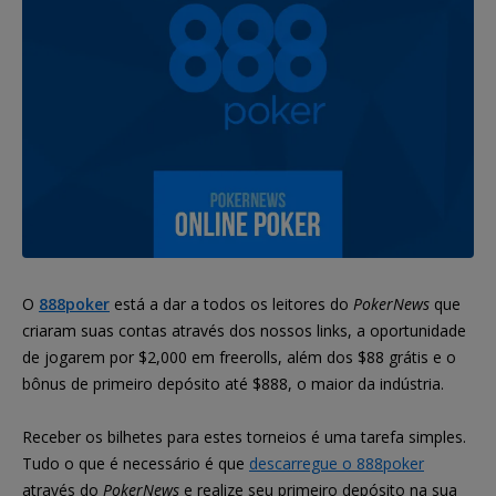
O
888poker
está a dar a todos os leitores do
PokerNews
que
criaram suas contas através dos nossos links, a oportunidade
de jogarem por $2,000 em freerolls, além dos $88 grátis e o
bônus de primeiro depósito até $888, o maior da indústria.
Receber os bilhetes para estes torneios é uma tarefa simples.
Tudo o que é necessário é que
descarregue o 888poker
através do
PokerNews
e realize seu primeiro depósito na sua