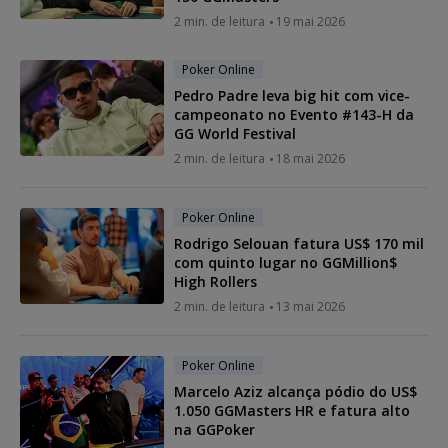
2 min. de leitura
19 mai 2026
Poker Online
Pedro Padre leva big hit com vice-
campeonato no Evento #143-H da
GG World Festival
2 min. de leitura
18 mai 2026
Poker Online
Rodrigo Selouan fatura US$ 170 mil
com quinto lugar no GGMillion$
High Rollers
2 min. de leitura
13 mai 2026
Poker Online
Marcelo Aziz alcança pódio do US$
1.050 GGMasters HR e fatura alto
na GGPoker