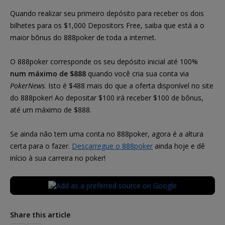
Quando realizar seu primeiro depósito para receber os dois
bilhetes para os $1,000 Depositors Free, saiba que está a o
maior bônus do 888poker de toda a internet.
O 888poker corresponde os seu depósito inicial até 100%
num máximo de $888
quando você cria sua conta via
PokerNews
. Isto é $488 mais do que a oferta disponível no site
do 888poker! Ao depositar $100 irá receber $100 de bônus,
até um máximo de $888.
Se ainda não tem uma conta no 888poker, agora é a altura
certa para o fazer.
Descarregue o 888poker
ainda hoje e dê
início à sua carreira no poker!
Share this article