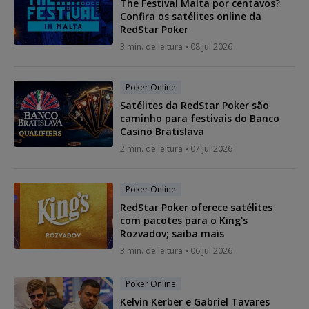
The Festival Malta por centavos?
Confira os satélites online da
RedStar Poker
3 min. de leitura
08 jul 2026
Poker Online
Satélites da RedStar Poker são
caminho para festivais do Banco
Casino Bratislava
2 min. de leitura
07 jul 2026
Poker Online
RedStar Poker oferece satélites
com pacotes para o King's
Rozvadov; saiba mais
3 min. de leitura
06 jul 2026
Poker Online
Kelvin Kerber e Gabriel Tavares