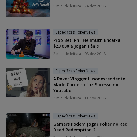
1 min. de leitura
24 dez 2018
Específicas PokerNews
Prop Bet: Phil Hellmuth Encaixa
$23.000 a Jogar Tênis
2 min. de leitura
08 dez 2018
Específicas PokerNews
A Poker Vlogger Lusodescendente
Marle Cordeiro faz Sucesso no
Youtube
2 min. de leitura
11 nov 2018
Específicas PokerNews
Gamers Podem Jogar Poker no Red
Dead Redemption 2