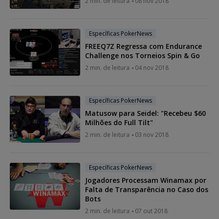
2 min. de leitura
08 nov 2018
Específicas PokerNews
FREEQ7Z Regressa com Endurance
Challenge nos Torneios Spin & Go
2 min. de leitura
04 nov 2018
Específicas PokerNews
Matusow para Seidel: "Recebeu $60
Milhões do Full Tilt"
2 min. de leitura
03 nov 2018
Específicas PokerNews
Jogadores Processam Winamax por
Falta de Transparência no Caso dos
Bots
2 min. de leitura
07 out 2018