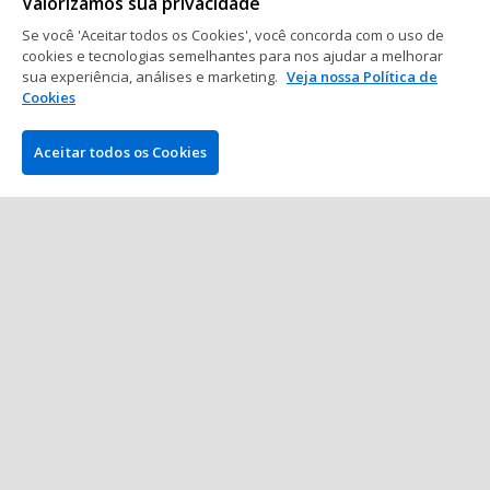
Mostrar mais posts
Valorizamos sua privacidade
Se você 'Aceitar todos os Cookies', você concorda com o uso de
cookies e tecnologias semelhantes para nos ajudar a melhorar
sua experiência, análises e marketing.
Veja nossa Política de
Cookies
Aceitar todos os Cookies
EMPRESA
PokerNews.com é o site líder mundial da indústria do poker.
Entre outras coisas, os visitantes encontrarão várias matérias
diárias com as últimas notícias do poker, reportagens ao vivo
de torneios, vídeos exclusivos, podcasts, análises e bônus e
muito mais.
VENCEDOR DO MELHOR AFILIADO NO POKER
•
•
•
•
•
•
2013
2014
2015
2016
2018
2021
2023
QUEM SOMOS
COMO