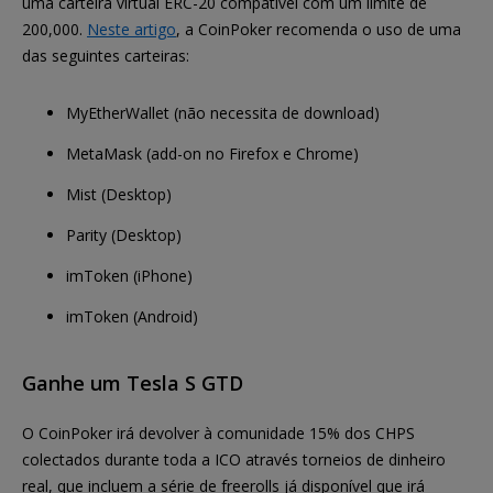
uma carteira virtual ERC-20 compatível com um limite de
200,000.
Neste artigo
, a CoinPoker recomenda o uso de uma
das seguintes carteiras:
MyEtherWallet (não necessita de download)
MetaMask (add-on no Firefox e Chrome)
Mist (Desktop)
Parity (Desktop)
imToken (iPhone)
imToken (Android)
Ganhe um Tesla S GTD
O CoinPoker irá devolver à comunidade 15% dos CHPS
colectados durante toda a ICO através torneios de dinheiro
real, que incluem a série de freerolls já disponível que irá