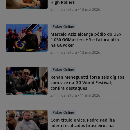
High Rollers
2 min. de leitura
13 mai 2026
Poker Online
Marcelo Aziz alcança pódio do US$
1.050 GGMasters HR e fatura alto
na GGPoker
2 min. de leitura
12 mai 2026
Poker Online
Renan Meneguetti forra seis dígitos
com vice na GG World Festival;
confira destaques
2 min. de leitura
11 mai 2026
Poker Online
Com título e vice, Pedro Padilha
lidera resultados brasileiros na