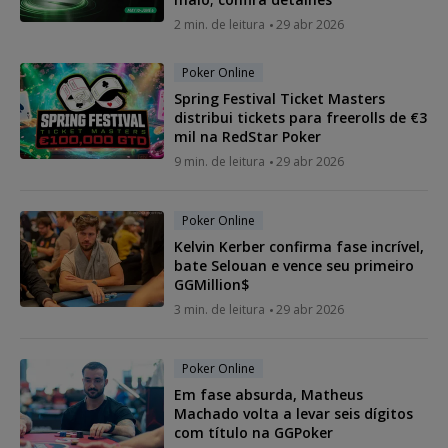
2 min. de leitura
29 abr 2026
Poker Online
Spring Festival Ticket Masters
distribui tickets para freerolls de €3
mil na RedStar Poker
9 min. de leitura
29 abr 2026
Poker Online
Kelvin Kerber confirma fase incrível,
bate Selouan e vence seu primeiro
GGMillion$
3 min. de leitura
29 abr 2026
Poker Online
Em fase absurda, Matheus
Machado volta a levar seis dígitos
com título na GGPoker