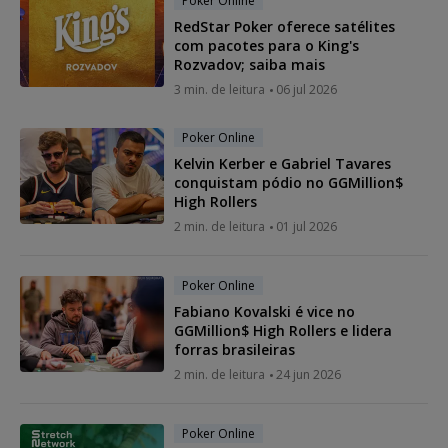
Poker Online
RedStar Poker oferece satélites
com pacotes para o King's
Rozvadov; saiba mais
3 min. de leitura
06 jul 2026
Poker Online
Kelvin Kerber e Gabriel Tavares
conquistam pódio no GGMillion$
High Rollers
2 min. de leitura
01 jul 2026
Poker Online
Fabiano Kovalski é vice no
GGMillion$ High Rollers e lidera
forras brasileiras
2 min. de leitura
24 jun 2026
Poker Online