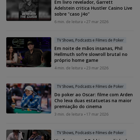
Em livro revelador, Garrett
Adelstein critica Hustler Casino Live
sobre "caso J4o”
6 min. de leitura
27 mar 2026
TV Shows, Podcasts e Filmes de Poker
Em noite de mãos insanas, Phil
Hellmuth sofre slowroll brutal no
próprio home game
4 min. de leitura
23 mar 2026
TV Shows, Podcasts e Filmes de Poker
Do poker ao Oscar: filme com Arden
Cho leva duas estatuetas na maior
premiação do cinema
3 min. de leitura
17 mar 2026
TV Shows, Podcasts e Filmes de Poker