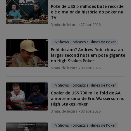
Pote de US$ 5 milhões bate recorde
e é o maior da história do poker na
TV
3 min. de leitura
27 abr 2026
TV Shows, Podcasts e Filmes de Poker
Fold do ano? Andrew Robl choca ao
largar second nuts em pote gigante
no High Stakes Poker
5 min. de leitura
06 abr 2026
TV Shows, Podcasts e Filmes de Poker
Cooler de US$ 700 mil e fold de AA:
a noite insana de Eric Wasserson no
High Stakes Poker
3 min. de leitura
03 abr 2026
TV Shows, Podcasts e Filmes de Poker