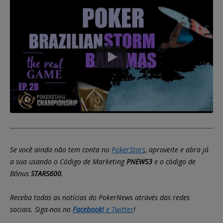
Se você ainda não tem conta no
PokerStars
, aproveite e abra já
a sua usando o Código de Marketing
PNEWS3
e o código de
Bônus
STARS600
.
Receba todas as notícias do PokerNews através das redes
sociais. Siga-nos no
Facebook!
e
Twitter
!