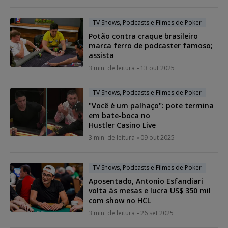
TV Shows, Podcasts e Filmes de Poker
Potão contra craque brasileiro
marca ferro de podcaster famoso;
assista
3 min. de leitura
13 out 2025
TV Shows, Podcasts e Filmes de Poker
"Você é um palhaço": pote termina
em bate-boca no
Hustler Casino Live
3 min. de leitura
09 out 2025
TV Shows, Podcasts e Filmes de Poker
Aposentado, Antonio Esfandiari
volta às mesas e lucra US$ 350 mil
com show no HCL
3 min. de leitura
26 set 2025