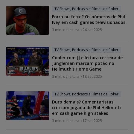
TV Shows, Podcasts e Filmes de Poker
Forra ou ferro? Os números de Phil
Ivey em cash games televisionados
3 min. de leitura
24 set 2025
TV Shows, Podcasts e Filmes de Poker
Cooler com JJ e leitura certeira de
Jungleman marcam potão no
Hellmuth's Home Game
3 min. de leitura
18 set 2025
TV Shows, Podcasts e Filmes de Poker
Duro demais? Comentaristas
criticam jogada de Phil Hellmuth
em cash game high stakes
3 min. de leitura
17 set 2025