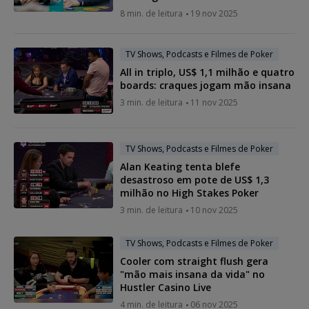
8 min. de leitura
19 nov 2025
TV Shows, Podcasts e Filmes de Poker
All in triplo, US$ 1,1 milhão e quatro
boards: craques jogam mão insana
3 min. de leitura
11 nov 2025
TV Shows, Podcasts e Filmes de Poker
Alan Keating tenta blefe
desastroso em pote de US$ 1,3
milhão no High Stakes Poker
3 min. de leitura
10 nov 2025
TV Shows, Podcasts e Filmes de Poker
Cooler com straight flush gera
"mão mais insana da vida" no
Hustler Casino Live
4 min. de leitura
06 nov 2025