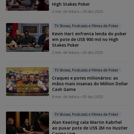
High Stakes Poker
2 min. de leitura
29 dez 2025
TV Shows, Podcasts e Filmes de Poker
Kevin Hart enfrenta lenda do poker
em pote de US$ 900 mil no High
Stakes Poker
2 min. de leitura
26 dez 2025
TV Shows, Podcasts e Filmes de Poker
Craques e potes milionários: as
mãos mais insanas do Million Dollar
Cash Game
8 min. de leitura
05 dez 2025
TV Shows, Podcasts e Filmes de Poker
Alan Keating cala Martin Kabrhel
ao puxar pote de US$ 2M no Hustler
Casino Live