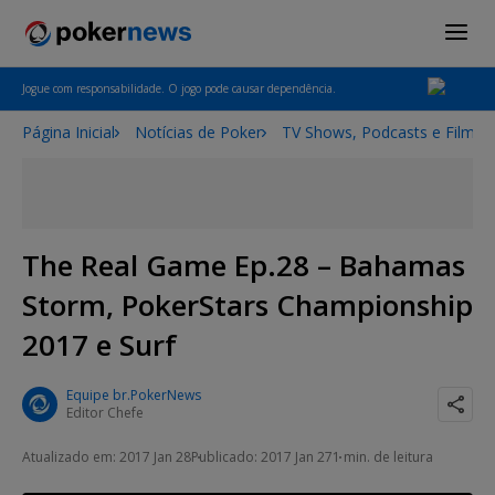
Jogue com responsabilidade. O jogo pode causar dependência.
Página Inicial
Notícias de Poker
TV Shows, Podcasts e Filmes
The Real Game Ep.28 – Bahamas
Storm, PokerStars Championship
2017 e Surf
Equipe br.PokerNews
Editor Chefe
Atualizado em: 2017 Jan 28
Publicado: 2017 Jan 27
1 min. de leitura