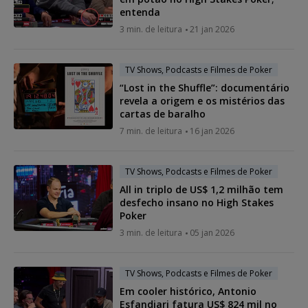
entenda
3 min. de leitura
21 jan 2026
TV Shows, Podcasts e Filmes de Poker
“Lost in the Shuffle”: documentário
revela a origem e os mistérios das
cartas de baralho
7 min. de leitura
16 jan 2026
TV Shows, Podcasts e Filmes de Poker
All in triplo de US$ 1,2 milhão tem
desfecho insano no High Stakes
Poker
3 min. de leitura
05 jan 2026
TV Shows, Podcasts e Filmes de Poker
Em cooler histórico, Antonio
Esfandiari fatura US$ 824 mil no