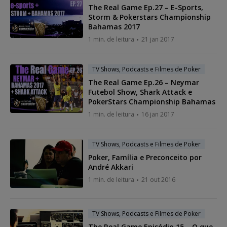
The Real Game Ep.27 – E-Sports,
Storm & Pokerstars Championship
Bahamas 2017
1 min. de leitura
21 jan 2017
TV Shows, Podcasts e Filmes de Poker
The Real Game Ep.26 – Neymar
Futebol Show, Shark Attack e
PokerStars Championship Bahamas
1 min. de leitura
16 jan 2017
TV Shows, Podcasts e Filmes de Poker
Poker, Família e Preconceito por
André Akkari
1 min. de leitura
21 out 2016
TV Shows, Podcasts e Filmes de Poker
The Real Game Episódio 15 – O que