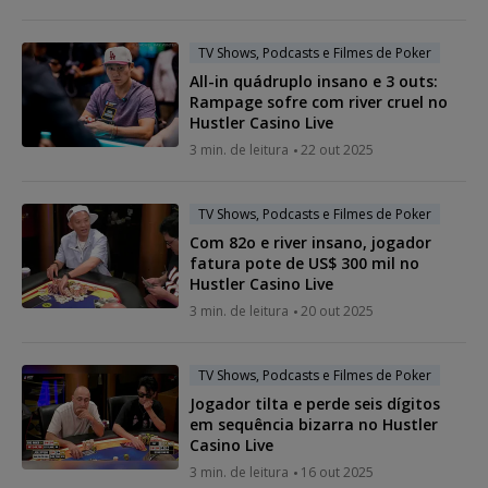
TV Shows, Podcasts e Filmes de Poker
All-in quádruplo insano e 3 outs:
Rampage sofre com river cruel no
Hustler Casino Live
3 min. de leitura
22 out 2025
TV Shows, Podcasts e Filmes de Poker
Com 82o e river insano, jogador
fatura pote de US$ 300 mil no
Hustler Casino Live
3 min. de leitura
20 out 2025
TV Shows, Podcasts e Filmes de Poker
Jogador tilta e perde seis dígitos
em sequência bizarra no Hustler
Casino Live
3 min. de leitura
16 out 2025