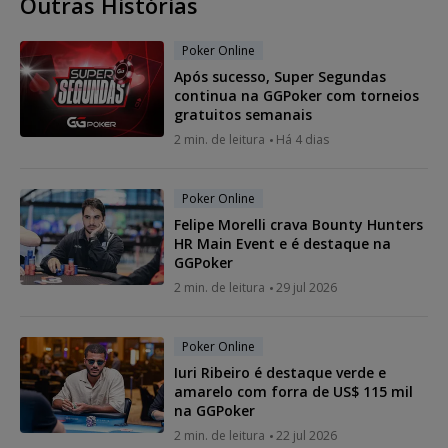
Outras Histórias
Poker Online
Após sucesso, Super Segundas
continua na GGPoker com torneios
gratuitos semanais
2 min. de leitura
Há 4 dias
Poker Online
Felipe Morelli crava Bounty Hunters
HR Main Event e é destaque na
GGPoker
2 min. de leitura
29 jul 2026
Poker Online
Iuri Ribeiro é destaque verde e
amarelo com forra de US$ 115 mil
na GGPoker
2 min. de leitura
22 jul 2026