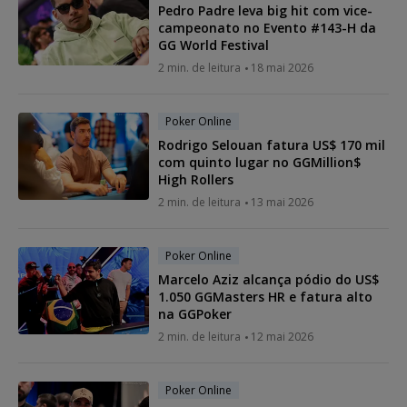
Pedro Padre leva big hit com vice-
campeonato no Evento #143-H da
GG World Festival
2 min. de leitura
18 mai 2026
Poker Online
Rodrigo Selouan fatura US$ 170 mil
com quinto lugar no GGMillion$
High Rollers
2 min. de leitura
13 mai 2026
Poker Online
Marcelo Aziz alcança pódio do US$
1.050 GGMasters HR e fatura alto
na GGPoker
2 min. de leitura
12 mai 2026
Poker Online