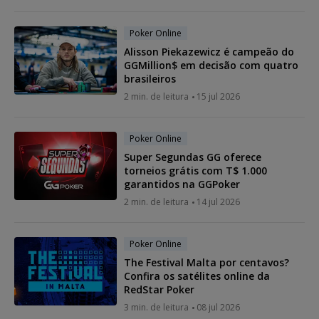
Poker Online
Alisson Piekazewicz é campeão do
GGMillion$ em decisão com quatro
brasileiros
2 min. de leitura
15 jul 2026
Poker Online
Super Segundas GG oferece
torneios grátis com T$ 1.000
garantidos na GGPoker
2 min. de leitura
14 jul 2026
Poker Online
The Festival Malta por centavos?
Confira os satélites online da
RedStar Poker
3 min. de leitura
08 jul 2026