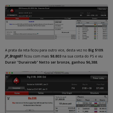
A prata da reta ficou para outro vice, desta vez no
Big $109
.
JP_Braga81
ficou com mais
$8.803
na sua conta do PS e viu
Durair "Duraircwb" Netto ser bronze, ganhou $6,388
.