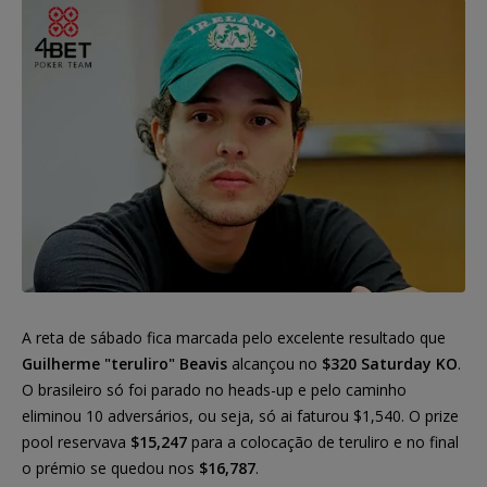
A reta de sábado fica marcada pelo excelente resultado que
Guilherme "teruliro" Beavis
alcançou no
$320 Saturday KO
.
O brasileiro só foi parado no heads-up e pelo caminho
eliminou 10 adversários, ou seja, só ai faturou $1,540. O prize
pool reservava
$15,247
para a colocação de teruliro e no final
o prémio se quedou nos
$16,787
.