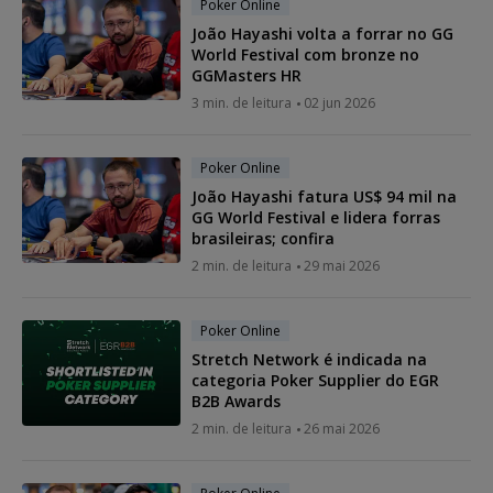
Poker Online
João Hayashi volta a forrar no GG
World Festival com bronze no
GGMasters HR
3 min. de leitura
02 jun 2026
Poker Online
João Hayashi fatura US$ 94 mil na
GG World Festival e lidera forras
brasileiras; confira
2 min. de leitura
29 mai 2026
Poker Online
Stretch Network é indicada na
categoria Poker Supplier do EGR
B2B Awards
2 min. de leitura
26 mai 2026