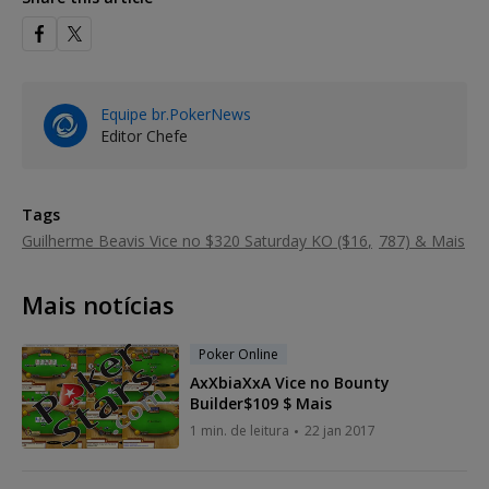
Equipe br.PokerNews
Editor Chefe
Tags
Guilherme Beavis Vice no $320 Saturday KO ($16
787) & Mais
Mais notícias
Poker Online
AxXbiaXxA Vice no Bounty
Builder$109 $ Mais
1 min. de leitura
22 jan 2017