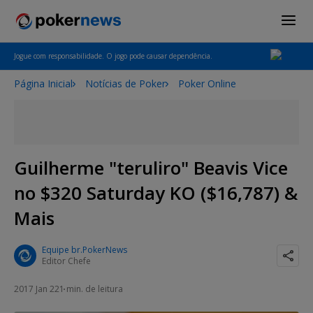
Jogue com responsabilidade. O jogo pode causar dependência.
Página Inicial
Notícias de Poker
Poker Online
Guilherme "teruliro" Beavis Vice
no $320 Saturday KO ($16,787) &
Mais
Equipe br.PokerNews
Editor Chefe
2017 Jan 22
1 min. de leitura