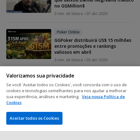
no GGMillion$
3 min. de leitura
07 abr 2026
Poker Online
GGPoker distribuirá US$ 15 milhões
entre promoções e rankings
valiosos em abril
3 min. de leitura
03 abr 2026
Valorizamos sua privacidade
Poker Online
Se você 'Aceitar todos os Cookies', você concorda com o uso de
GGPoker anuncia retorno da Bounty
cookies e tecnologias semelhantes para nos ajudar a melhorar
Hunters Series com US$ 80 milhões
sua experiência, análises e marketing.
Veja nossa Política de
garantidos
Cookies
3 min. de leitura
02 abr 2026
Aceitar todos os Cookies
Mostrar mais posts