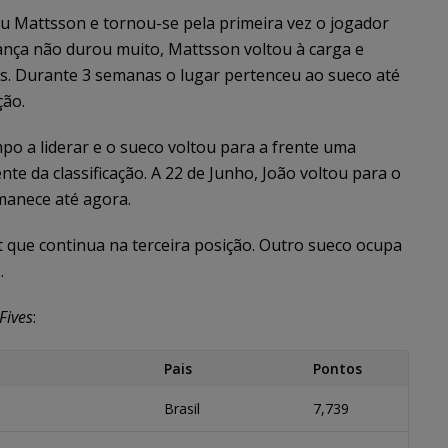
 Mattsson e tornou-se pela primeira vez o jogador
rança não durou muito, Mattsson voltou à carga e
s. Durante 3 semanas o lugar pertenceu ao sueco até
ção.
po a liderar e o sueco voltou para a frente uma
te da classificação. A 22 de Junho, João voltou para o
manece até agora.
t que continua na terceira posição. Outro sueco ocupa
"
.
Fives
:
Pais
Pontos
Brasil
7,739