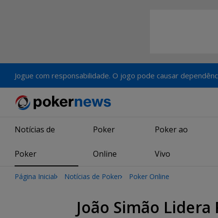
Jogue com responsabilidade. O jogo pode causar dependênci
Notícias de
Poker
Poker ao
Poker
Online
Vivo
Página Inicial
Notícias de Poker
Poker Online
João Simão Lidera 