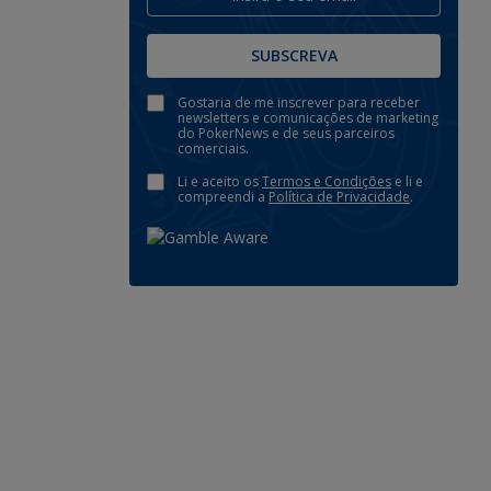
SUBSCREVA
Gostaria de me inscrever para receber
newsletters e comunicações de marketing
do PokerNews e de seus parceiros
comerciais.
Li e aceito os
Termos e Condições
e li e
compreendi a
Política de Privacidade
.