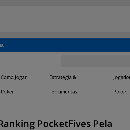
a.
Como Jogar
Estratégia &
Jogado
Poker
Ferramentas
Poker
Ranking PocketFives Pela