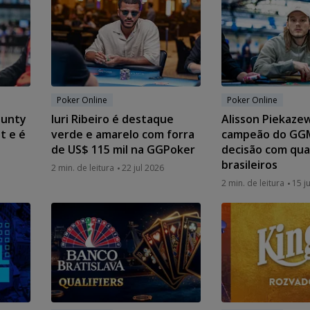
Poker Online
Poker Online
ounty
Iuri Ribeiro é destaque
Alisson Piekazew
t e é
verde e amarelo com forra
campeão do GGM
de US$ 115 mil na GGPoker
decisão com qua
brasileiros
2 min. de leitura
22 jul 2026
2 min. de leitura
15 j