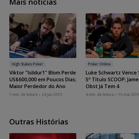
Mais notícias
High Stakes Poker
Poker Online
Viktor "Isildur1" Blom Perde
Luke Schwartz Vence
US$600,000 em Poucos Dias;
5º Título SCOOP; Jame
Maior Perdedor do Ano
Obst Já Tem 4
1 min. de leitura
24 jan 2015
4 min. de leitura
15 mai 201
Outras Histórias