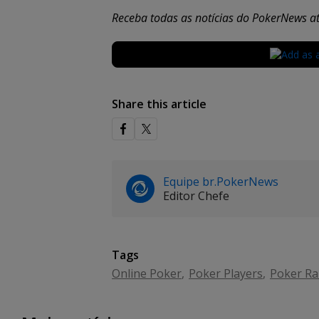
Receba todas as notícias do PokerNews at
Share this article
Equipe br.PokerNews
Editor Chefe
Tags
Online Poker
Poker Players
Poker Ra