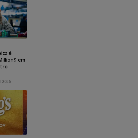
icz é
illion$ em
tro
ul 2026