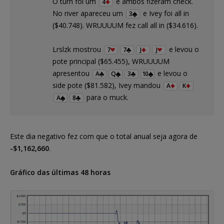
O turn foi um
e ambos fizeram check.
4
No river apareceu um
e Ivey foi all in
3
($40.748). WRUUUUM fez call all in ($34.616).
Lrslzk mostrou
e levou o
7
7
J
J
pote principal ($65.455), WRUUUUM
apresentou
e levou o
A
Q
3
10
side pote ($81.582), Ivey mandou
A
K
para o muck.
A
8
Este dia negativo fez com que o total anual seja agora de
-$1,162,660
.
Gráfico das últimas 48 horas