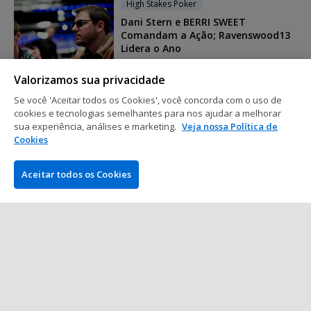
High Stakes Poker
Dani Stern e BERRI SWEET
Comandam a Ação; Ravenswood13
Lidera o Ano
3 min. de leitura
17 abr 2017
Valorizamos sua privacidade
Se você 'Aceitar todos os Cookies', você concorda com o uso de
cookies e tecnologias semelhantes para nos ajudar a melhorar
Mostrar mais posts
sua experiência, análises e marketing.
Veja nossa Política de
Cookies
Aceitar todos os Cookies
EMPRESA
PokerNews.com é o site líder mundial da indústria do poker.
Entre outras coisas, os visitantes encontrarão várias matérias
diárias com as últimas notícias do poker, reportagens ao vivo
de torneios, vídeos exclusivos, podcasts, análises e bônus e