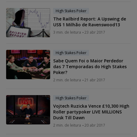
High Stakes Poker
The Railbird Report: A Upswing de
US$ 1 Milhão de Ravenswood13
3 min. de leitura
23 abr 2017
High Stakes Poker
Sabe Quem Foi o Maior Perdedor
das 7 Temporadas do High Stakes
Poker?
2 min. de leitura
21 abr 2017
High Stakes Poker
Vojtech Ruzicka Vence £10,300 High
Roller partypoker LIVE MILLIONS
Dusk Till Dawn
2 min. de leitura
20 abr 2017