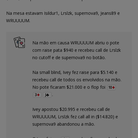
Na mesa estavam Isildur1, Lrslzk, supernova9, Jeans89 e
WRUUUUM.
Na mão em causa WRUUUUM abriu o pote
com raise pata $940 e recebeu call de Lrslzk
no cutoff e de supernova9 no botão.
Na small blind, Ivey fez raise para $5.140 e
recebeu call de todos os envolvidos na mão.
No pote ficaram $21.000 e o flop foi
10
.
3
J
Ivey apostou $20.995 e recebeu call de
WRUUUUM, Lrslzk fez call all in ($14.820) e
supernova9 abandonou a mão.