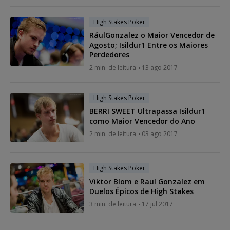
High Stakes Poker
RáulGonzalez o Maior Vencedor de
Agosto; Isildur1 Entre os Maiores
Perdedores
2 min. de leitura
13 ago 2017
High Stakes Poker
BERRI SWEET Ultrapassa Isildur1
como Maior Vencedor do Ano
2 min. de leitura
03 ago 2017
High Stakes Poker
Viktor Blom e Raul Gonzalez em
Duelos Épicos de High Stakes
3 min. de leitura
17 jul 2017