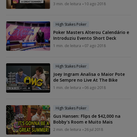
3 min. de leitura
10 ago 2018
High Stakes Poker
Poker Masters Alterou Calendário e
Introduziu Evento Short Deck
1 min. de leitura
07 ago 2018
High Stakes Poker
Joey Ingram Analisa o Maior Pote
de Sempre no Live At The Bike
1 min. de leitura
06 ago 2018
High Stakes Poker
Gus Hansen: Flips de $42,000 na
Bobby's Room e Muito Mais
2 min. de leitura
26 jul 2018