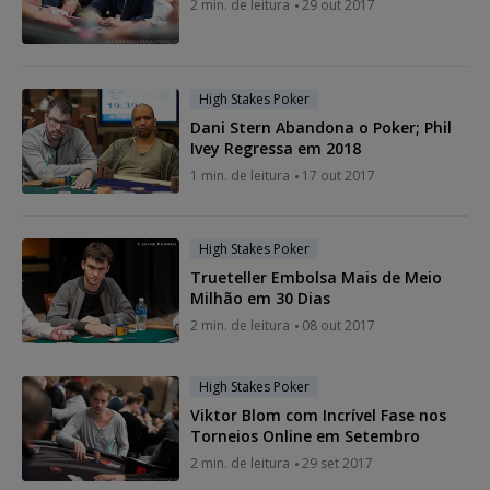
2 min. de leitura
29 out 2017
High Stakes Poker
Dani Stern Abandona o Poker; Phil
Ivey Regressa em 2018
1 min. de leitura
17 out 2017
High Stakes Poker
Trueteller Embolsa Mais de Meio
Milhão em 30 Dias
2 min. de leitura
08 out 2017
High Stakes Poker
Viktor Blom com Incrível Fase nos
Torneios Online em Setembro
2 min. de leitura
29 set 2017