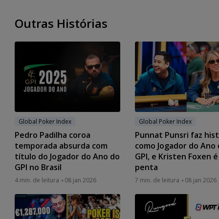
Outras Histórias
Global Poker Index
Global Poker Index
Pedro Padilha coroa
Punnat Punsri faz hist
temporada absurda com
como Jogador do Ano 
título do Jogador do Ano do
GPI, e Kristen Foxen é
GPI no Brasil
penta
4 min. de leitura
08 jan 2026
7 min. de leitura
08 jan 2026