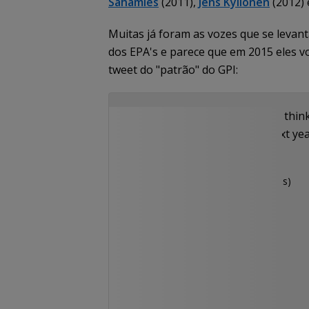
Sahamies
(2011),
Jens Kyllonen
(2012)
Muitas já foram as vozes que se levant
dos EPA's e parece que em 2015 eles vo
tweet do "patrão" do GPI:
@SkjervoyAT Whatever twitter think
anything this year :) I agree next ye
awards, again.
— Alexandre Dreyfus (@alex_dreyfus)