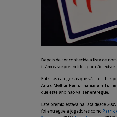
Depois de ser conhecida a lista de no
ficámos surpreendidos por não existir
Entre as categorias que vão receber pr
Ano
e
Melhor Performance em Torne
que este ano não vai ser entregue.
Este prémio estava na lista desde 200
foi entregue a jogadores como
Patrik