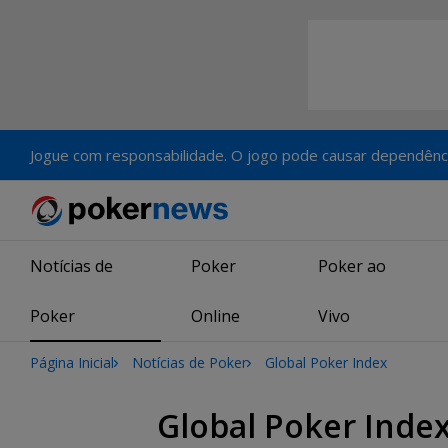
Jogue com responsabilidade. O jogo pode causar dependênci
Notícias de
Poker
Poker ao
Poker
Online
Vivo
Página Inicial
Notícias de Poker
Global Poker Index
Global Poker Index