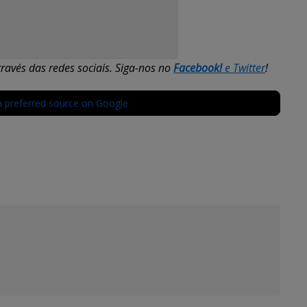
ravés das redes sociais. Siga-nos no
Facebook!
e
Twitter
!