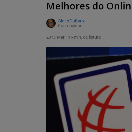
Melhores do Onli
BlocoDaBarra
Contribuidor
2015 Mar 11
1 min. de leitura