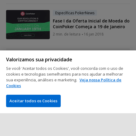
Específicas PokerNews
Fase I da Oferta Inicial de Moeda do
CoinPoker Começa a 19 de Janeiro
2 min. de leitura
16 jan 2018
Mostrar mais posts
Valorizamos sua privacidade
Se você 'Aceitar todos os Cookies', você concorda com o uso de
cookies e tecnologias semelhantes para nos ajudar a melhorar
sua experiência, análises e marketing.
Veja nossa Política de
Cookies
Aceitar todos os Cookies
EMPRESA
PokerNews.com é o site líder mundial da indústria do poker.
Entre outras coisas, os visitantes encontrarão várias matérias
diárias com as últimas notícias do poker, reportagens ao vivo