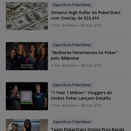
Específicas PokerNews
Omania High Roller do PokerStars
com Overlay de $23,410
2 min. de leitura
09 mar 2018
Específicas PokerNews
"Mulheres Fenomenais no Poker"
pelo 888poker
4 min. de leitura
08 mar 2018
Específicas PokerNews
"1 Year 1 Million": Vloggers do
Unibet Poker Lançam Desafio
1 min. de leitura
08 mar 2018
Específicas PokerNews
Team PokerStars Online Pros Randy