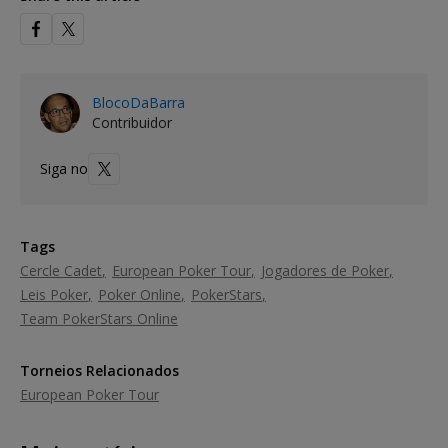
BlocoDaBarra
Contribuidor
Siga no
Tags
Cercle Cadet
European Poker Tour
Jogadores de Poker
Leis Poker
Poker Online
PokerStars
Team PokerStars Online
Torneios Relacionados
European Poker Tour