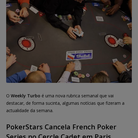
O
Weekly Turbo
é uma nova rubrica semanal que vai
destacar, de forma sucinta, algumas notícias que fizeram a
actualidade da semana.
PokerStars Cancela French Poker
Series no Cercle Cadet em Paris