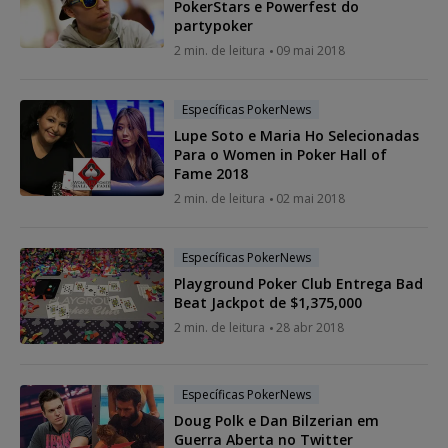
PokerStars e Powerfest do
partypoker
2 min. de leitura
09 mai 2018
Específicas PokerNews
Lupe Soto e Maria Ho Selecionadas
Para o Women in Poker Hall of
Fame 2018
2 min. de leitura
02 mai 2018
Específicas PokerNews
Playground Poker Club Entrega Bad
Beat Jackpot de $1,375,000
2 min. de leitura
28 abr 2018
Específicas PokerNews
Doug Polk e Dan Bilzerian em
Guerra Aberta no Twitter