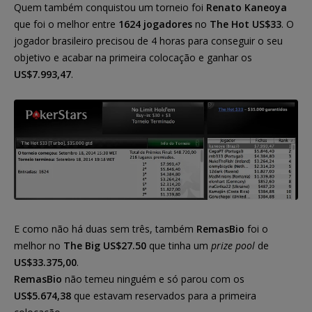
Quem também conquistou um torneio foi
Renato Kaneoya
que foi o melhor entre
1624 jogadores
no
The Hot US$33
. O
jogador brasileiro precisou de 4 horas para conseguir o seu
objetivo e acabar na primeira colocação e ganhar os
US$7.993,47
.
E como não há duas sem três, também
RemasBio
foi o
melhor no
The Big US$27.50
que tinha um
prize pool
de
US$33.375,00
.
RemasBio
não temeu ninguém e só parou com os
US$5.674,38
que estavam reservados para a primeira