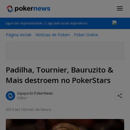
Jogue com responsabilidade. O jogo pode causar dependência.
Página Inicial
Notícias de Poker
Poker Online
Padilha, Tournier, Bauruzito &
Mais destroem no PokerStars
Equipa br.PokerNews
Editor
2014 Set 19
2 min. de leitura