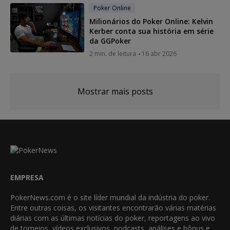
Poker Online
Milionários do Poker Online: Kelvin
Kerber conta sua história em série
da GGPoker
2 min. de leitura
16 abr 2026
Mostrar mais posts
EMPRESA
PokerNews.com é o site líder mundial da indústria do poker.
Entre outras coisas, os visitantes encontrarão várias matérias
diárias com as últimas notícias do poker, reportagens ao vivo
de torneios, vídeos exclusivos, podcasts, análises e bônus e