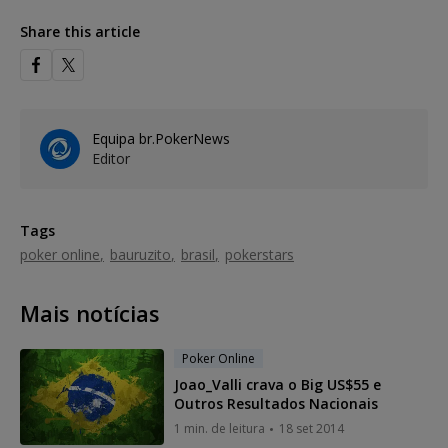
Share this article
Equipa br.PokerNews
Editor
Tags
poker online
bauruzito
brasil
pokerstars
Mais notícias
Poker Online
Joao_Valli crava o Big US$55 e
Outros Resultados Nacionais
1 min. de leitura
18 set 2014