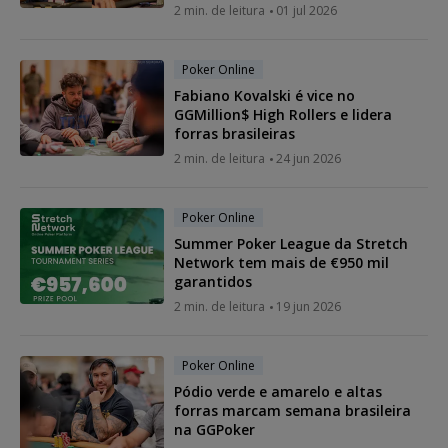
2 min. de leitura
01 jul 2026
Poker Online
Fabiano Kovalski é vice no
GGMillion$ High Rollers e lidera
forras brasileiras
2 min. de leitura
24 jun 2026
Poker Online
Summer Poker League da Stretch
Network tem mais de €950 mil
garantidos
2 min. de leitura
19 jun 2026
Poker Online
Pódio verde e amarelo e altas
forras marcam semana brasileira
na GGPoker