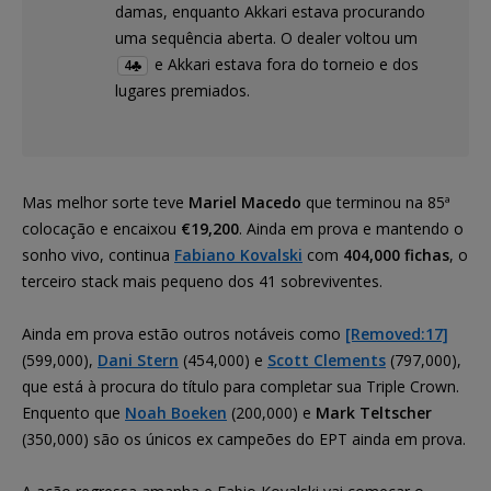
damas, enquanto Akkari estava procurando
uma sequência aberta. O dealer voltou um
e Akkari estava fora do torneio e dos
4
lugares premiados.
Mas melhor sorte teve
Mariel Macedo
que terminou na 85ª
colocação e encaixou
€19,200
. Ainda em prova e mantendo o
sonho vivo, continua
Fabiano Kovalski
com
404,000 fichas
, o
terceiro stack mais pequeno dos 41 sobreviventes.
Ainda em prova estão outros notáveis como
[Removed:17]
(599,000),
Dani Stern
(454,000) e
Scott Clements
(797,000),
que está à procura do título para completar sua Triple Crown.
Enquento que
Noah Boeken
(200,000) e
Mark Teltscher
(350,000) são os únicos ex campeões do EPT ainda em prova.