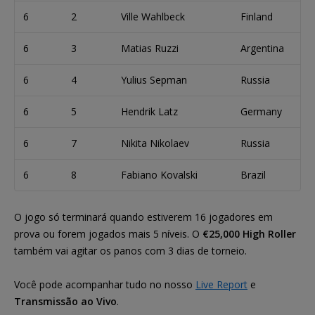
6
2
Ville Wahlbeck
Finland
6
3
Matias Ruzzi
Argentina
6
4
Yulius Sepman
Russia
6
5
Hendrik Latz
Germany
6
7
Nikita Nikolaev
Russia
6
8
Fabiano Kovalski
Brazil
O jogo só terminará quando estiverem 16 jogadores em
prova ou forem jogados mais 5 níveis. O
€25,000 High Roller
também vai agitar os panos com 3 dias de torneio.
Você pode acompanhar tudo no nosso
Live Report
e
Transmissão ao Vivo
.