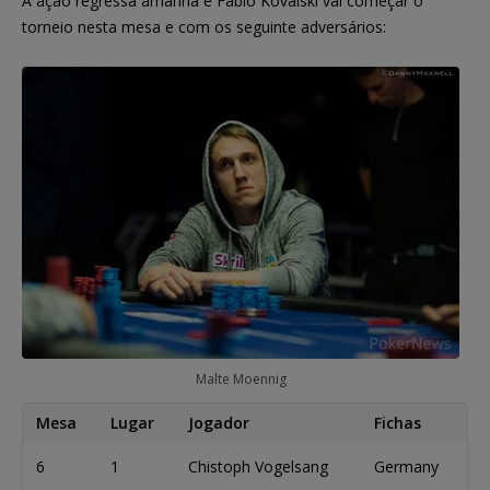
A ação regressa amanha e Fabio Kovalski vai começar o
torneio nesta mesa e com os seguinte adversários:
Malte Moennig
Mesa
Lugar
Jogador
Fichas
6
1
Chistoph Vogelsang
Germany