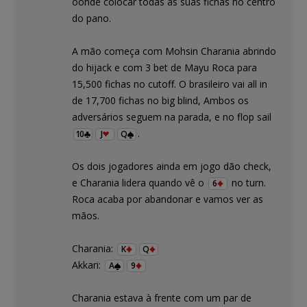
oonde colocar todas as suas fichas no centro
do pano.
A mão começa com Mohsin Charania abrindo
do hijack e com 3 bet de Mayu Roca para
15,500 fichas no cutoff. O brasileiro vai all in
de 17,700 fichas no big blind, Ambos os
adversários seguem na parada, e no flop sail
.
10
J
Q
Os dois jogadores ainda em jogo dão check,
e Charania lidera quando vê o
no turn.
6
Roca acaba por abandonar e vamos ver as
mãos.
Charania:
K
Q
Akkari:
A
9
Charania estava à frente com um par de