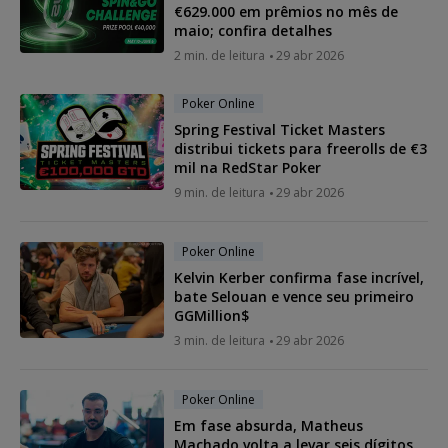
€629.000 em prêmios no mês de
maio; confira detalhes
2 min. de leitura
29 abr 2026
Poker Online
Spring Festival Ticket Masters
distribui tickets para freerolls de €3
mil na RedStar Poker
9 min. de leitura
29 abr 2026
Poker Online
Kelvin Kerber confirma fase incrível,
bate Selouan e vence seu primeiro
GGMillion$
3 min. de leitura
29 abr 2026
Poker Online
Em fase absurda, Matheus
Machado volta a levar seis dígitos