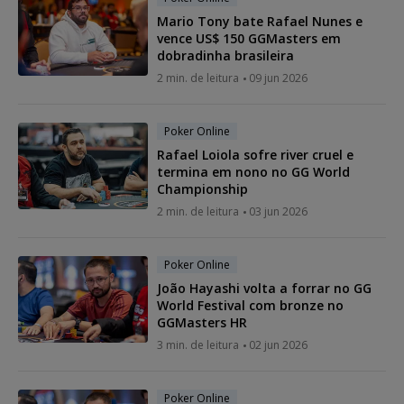
Mario Tony bate Rafael Nunes e
vence US$ 150 GGMasters em
dobradinha brasileira
2 min. de leitura
09 jun 2026
Poker Online
Rafael Loiola sofre river cruel e
termina em nono no GG World
Championship
2 min. de leitura
03 jun 2026
Poker Online
João Hayashi volta a forrar no GG
World Festival com bronze no
GGMasters HR
3 min. de leitura
02 jun 2026
Poker Online