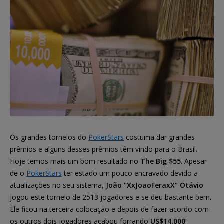
Os grandes torneios do
PokerStars
costuma dar grandes
prêmios e alguns desses prêmios têm vindo para o Brasil.
Hoje temos mais um bom resultado no
The Big $55
. Apesar
de o
PokerStars
ter estado um pouco encravado devido a
atualizações no seu sistema,
João "XxJoaoFeraxX" Otávio
jogou este torneio de 2513 jogadores e se deu bastante bem.
Ele ficou na terceira colocação e depois de fazer acordo com
os outros dois jogadores acabou forrando
US$14,000
!