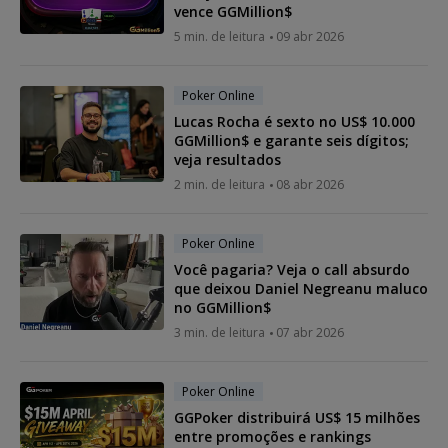
vence GGMillion$
5 min. de leitura
09 abr 2026
Poker Online
Lucas Rocha é sexto no US$ 10.000
GGMillion$ e garante seis dígitos;
veja resultados
2 min. de leitura
08 abr 2026
Poker Online
Você pagaria? Veja o call absurdo
que deixou Daniel Negreanu maluco
no GGMillion$
3 min. de leitura
07 abr 2026
Poker Online
GGPoker distribuirá US$ 15 milhões
entre promoções e rankings