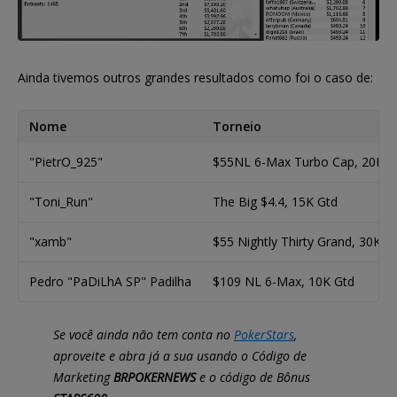
Ainda tivemos outros grandes resultados como foi o caso de:
Nome
Torneio
"PietrO_925"
$55NL 6-Max Turbo Cap, 20K G
"Toni_Run"
The Big $4.4, 15K Gtd
"xamb"
$55 Nightly Thirty Grand, 30K G
Pedro "PaDiLhA SP" Padilha
$109 NL 6-Max, 10K Gtd
Se você ainda não tem conta no
PokerStars
,
aproveite e abra já a sua usando o Código de
Marketing
BRPOKERNEWS
e o código de Bônus