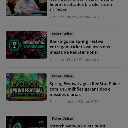
lidera resultados brasileiros na
GGPoker
2 min. de leitura
06 mai 2026
Poker Online
Rankings da Spring Festival
entregam tickets valiosos nas
mesas da RedStar Poker
2 min. de leitura
01 mai 2026
Poker Online
Spring Festival agita RedStar Poker
com €10 milhões garantidos e
missões diárias
3 min. de leitura
30 abr 2026
Poker Online
Stretch Network distribuirá