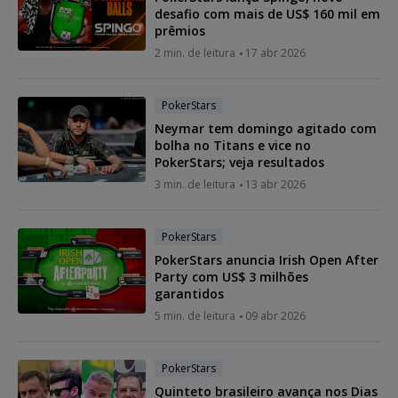
desafio com mais de US$ 160 mil em
prêmios
2 min. de leitura
17 abr 2026
PokerStars
Neymar tem domingo agitado com
bolha no Titans e vice no
PokerStars; veja resultados
3 min. de leitura
13 abr 2026
PokerStars
PokerStars anuncia Irish Open After
Party com US$ 3 milhões
garantidos
5 min. de leitura
09 abr 2026
PokerStars
Quinteto brasileiro avança nos Dias