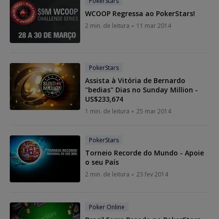
PokerStars
WCOOP Regressa ao PokerStars!
2 min. de leitura
11 mar 2014
PokerStars
Assista à Vitória de Bernardo
"bedias" Dias no Sunday Million -
US$233,674
1 min. de leitura
25 mar 2014
PokerStars
Torneio Recorde do Mundo - Apoie
o seu País
2 min. de leitura
23 fev 2014
Poker Online