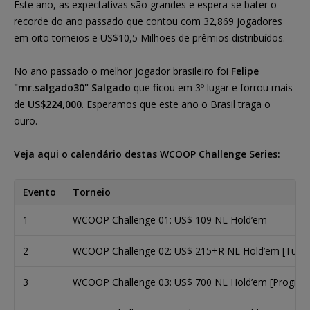
Este ano, as expectativas são grandes e espera-se bater o
recorde do ano passado que contou com 32,869 jogadores
em oito torneios e US$10,5 Milhões de prêmios distribuídos.
No ano passado o melhor jogador brasileiro foi
Felipe
"mr.salgado30" Salgado
que ficou em 3º lugar e forrou mais
de
US$224,000
. Esperamos que este ano o Brasil traga o
ouro.
Veja aqui o calendário destas WCOOP Challenge Series:
Evento
Torneio
1
WCOOP Challenge 01: US$ 109 NL Hold’em
2
WCOOP Challenge 02: US$ 215+R NL Hold’em [Turb
3
WCOOP Challenge 03: US$ 700 NL Hold’em [Progress