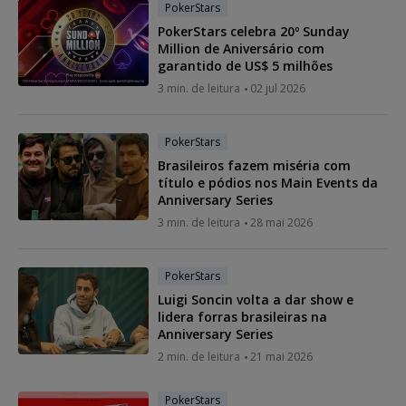
PokerStars
PokerStars celebra 20º Sunday
Million de Aniversário com
garantido de US$ 5 milhões
3 min. de leitura
02 jul 2026
PokerStars
Brasileiros fazem miséria com
título e pódios nos Main Events da
Anniversary Series
3 min. de leitura
28 mai 2026
PokerStars
Luigi Soncin volta a dar show e
lidera forras brasileiras na
Anniversary Series
2 min. de leitura
21 mai 2026
PokerStars