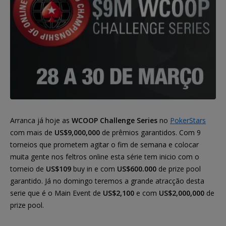
Arranca já hoje as
WCOOP Challenge Series
no
PokerStars
com mais de
US$9,000,000
de prêmios garantidos. Com 9
torneios que prometem agitar o fim de semana e colocar
muita gente nos feltros online esta série tem inicio com o
torneio de
US$109
buy in e com
US$600.000
de prize pool
garantido. Já no domingo teremos a grande atracção desta
serie que é o Main Event de
US$2,100
e com
US$2,000,000
de
prize pool.