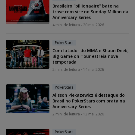
Brasileiro "billionaaire" bate na
trave com vice no Sunday Million da
Anniversary Series
4 min. de leitura
20 mai 2026
PokerStars
Com lutador do MMA e Shaun Deeb,
Big Game on Tour estreia nova
temporada
2 min. de leitura
14 mai 2026
PokerStars
Alisson Piekazewicz é destaque do
Brasil no PokerStars com prata na
Anniversary Series
2 min. de leitura
13 mai 2026
PokerStars