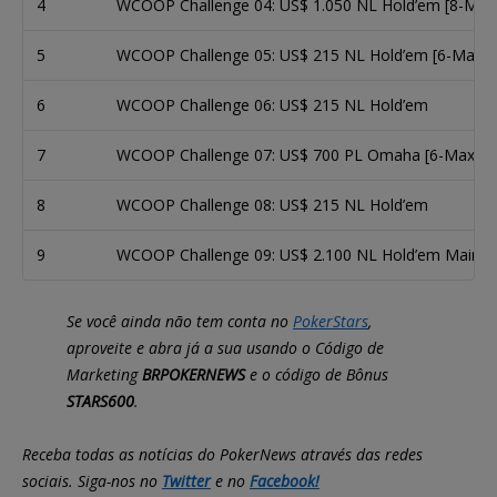
4
WCOOP Challenge 04: US$ 1.050 NL Hold’em [8-Max
5
WCOOP Challenge 05: US$ 215 NL Hold’em [6-Max, 
6
WCOOP Challenge 06: US$ 215 NL Hold’em
7
WCOOP Challenge 07: US$ 700 PL Omaha [6-Max, 1
8
WCOOP Challenge 08: US$ 215 NL Hold’em
9
WCOOP Challenge 09: US$ 2.100 NL Hold’em Main E
Se você ainda não tem conta no
PokerStars
,
aproveite e abra já a sua usando o Código de
Marketing
BRPOKERNEWS
e o código de Bônus
STARS600
.
Receba todas as notícias do PokerNews através das redes
sociais. Siga-nos no
Twitter
e no
Facebook!