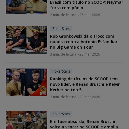
Brasil com título no SCOOP; Neymar
forra com pódio
2 min. de leitura
25 mar 2026
PokerStars
Rob Gronkowski dá o troco com
quadra contra Antonio Esfandiari
no Big Game on Tour
3 min. de leitura
23 mar 2026
PokerStars
Ranking de títulos do SCOOP tem
novo líder, e Renan Bruschi e Kelvin
Kerber no top 5
2 min. de leitura
23 mar 2026
PokerStars
Em fase absurda, Renan Bruschi
volta a vencer no SCOOP e amplia