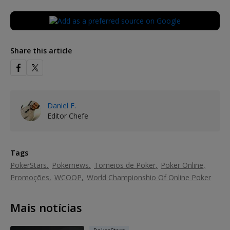
Share this article
Daniel F.
Editor Chefe
Tags
PokerStars
Pokernews
Torneios de Poker
Poker Online
Promoções
WCOOP
World Championshio Of Online Poker
Mais notícias