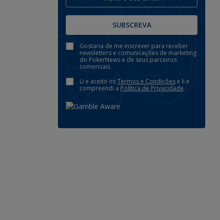
SUBSCREVA
Gostaria de me inscrever para receber
newsletters e comunicações de marketing
do PokerNews e de seus parceiros
comerciais.
Li e aceito os
Termos e Condições
e li e
compreendi a
Política de Privacidade
.