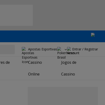
Apostas Esportivas
Entrar / Registrar
res de
Cassino
Jogos de
Online
Cassino