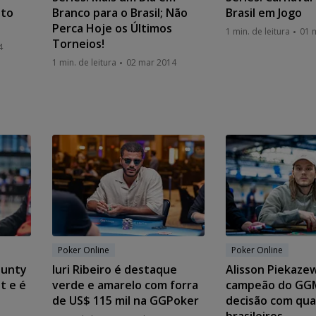
nto
Branco para o Brasil; Não
Brasil em Jogo
Perca Hoje os Últimos
1 min. de leitura
01 
Torneios!
4
1 min. de leitura
02 mar 2014
Poker Online
Poker Online
ounty
Iuri Ribeiro é destaque
Alisson Piekazew
t e é
verde e amarelo com forra
campeão do GGM
de US$ 115 mil na GGPoker
decisão com qua
brasileiros