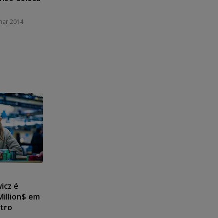
mar 2014
icz é
illion$ em
tro