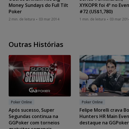
Money Sundays do Full Tilt
XYKOPR foi 4º no Eve
Poker
#72 (US$1,780)
2 min. de leitura
03 mar 2014
1 min. de leitura
03 mar 201
Outras Histórias
Poker Online
Poker Online
Após sucesso, Super
Felipe Morelli crava B
Segundas continua na
Hunters HR Main Even
GGPoker com torneios
destaque na GGPoker
gratuitos semanais