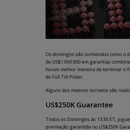
Os domingos são conhecidos como o d
de US$1.000.000 em garantias combina
houve melhor maneira de terminar o fi
do Full Tilt Poker.
Alguns dos maiores torneios são realiz
US$250K Guarantee
Todos os Domingos às 13:30 ET, jogue
premiação garantida no US$250K Garan