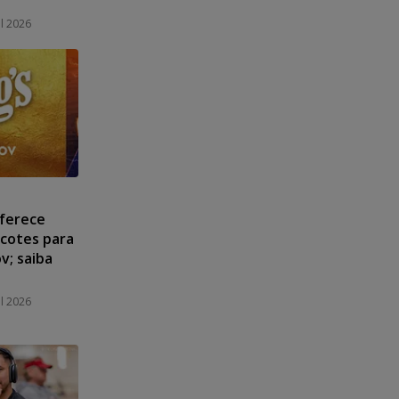
ul 2026
ferece
acotes para
v; saiba
ul 2026