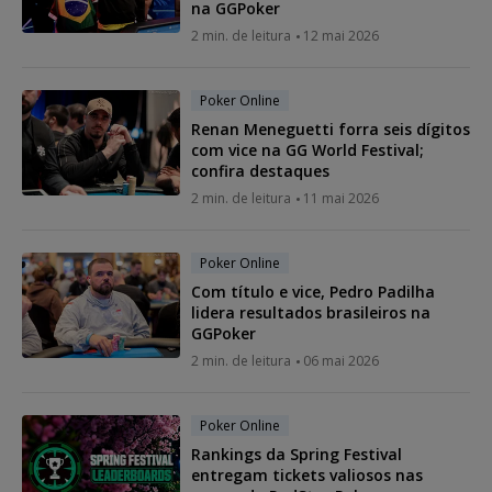
na GGPoker
2 min. de leitura
12 mai 2026
Poker Online
Renan Meneguetti forra seis dígitos
com vice na GG World Festival;
confira destaques
2 min. de leitura
11 mai 2026
Poker Online
Com título e vice, Pedro Padilha
lidera resultados brasileiros na
GGPoker
2 min. de leitura
06 mai 2026
Poker Online
Rankings da Spring Festival
entregam tickets valiosos nas