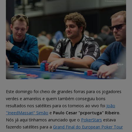
Este domingo foi cheio de grandes forras para os jogadores
verdes e amarelos e quem também conseguiu bons
resultados nos satélites para os torneios ao vivo foi
João
"IneedMassari" Simão
e
Paulo Cesar "pcportuga" Ribeiro
.
Nós já aqui tínhamos anunciado que o
PokerStars
estava
fazendo satélites para a
Grand Final do European Poker Tour