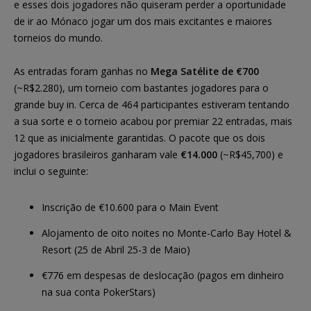
e esses dois jogadores não quiseram perder a oportunidade
de ir ao Mónaco jogar um dos mais excitantes e maiores
torneios do mundo.
As entradas foram ganhas no
Mega Satélite de €700
(~R$2.280), um torneio com bastantes jogadores para o
grande buy in. Cerca de 464 participantes estiveram tentando
a sua sorte e o torneio acabou por premiar 22 entradas, mais
12 que as inicialmente garantidas. O pacote que os dois
jogadores brasileiros ganharam vale
€14.000
(~R$45,700) e
inclui o seguinte:
Inscrição de €10.600 para o Main Event
Alojamento de oito noites no Monte-Carlo Bay Hotel &
Resort (25 de Abril 25-3 de Maio)
€776 em despesas de deslocação (pagos em dinheiro
na sua conta PokerStars)