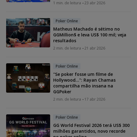
1 min. de leitura
23 abr 2026
Poker Online
Matheus Machado é sétimo no
GGMillion$ e leva US$ 100 mil; veja
resultados
2 min. de leitura
21 abr 2026
Poker Online
"Se poker fosse um filme de
Hollywood...": Rayan Chamas
compartilha mão insana na
GGPoker
2 min. de leitura
17 abr 2026
Poker Online
GG World Festival 2026 terá US$ 300
milhões garantidos, novo recorde
no poker online