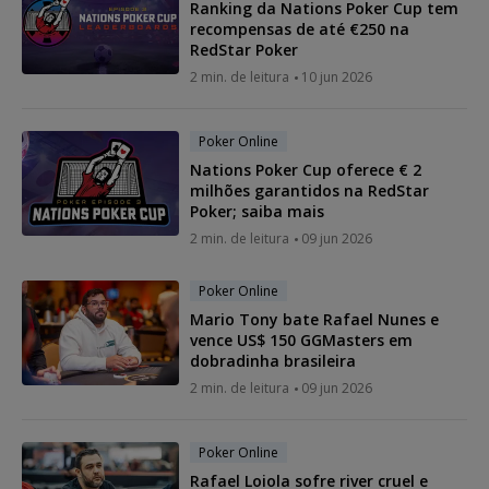
Ranking da Nations Poker Cup tem
recompensas de até €250 na
RedStar Poker
2 min. de leitura
10 jun 2026
Poker Online
Nations Poker Cup oferece € 2
milhões garantidos na RedStar
Poker; saiba mais
2 min. de leitura
09 jun 2026
Poker Online
Mario Tony bate Rafael Nunes e
vence US$ 150 GGMasters em
dobradinha brasileira
2 min. de leitura
09 jun 2026
Poker Online
Rafael Loiola sofre river cruel e